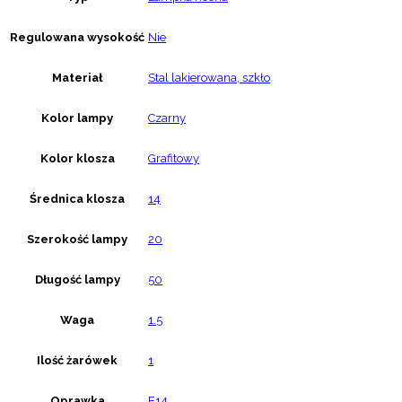
Regulowana wysokość
Nie
Materiał
Stal lakierowana, szkło
Kolor lampy
Czarny
Kolor klosza
Grafitowy
Średnica klosza
14
Szerokość lampy
20
Długość lampy
50
Waga
1.5
Ilość żarówek
1
Oprawka
E14