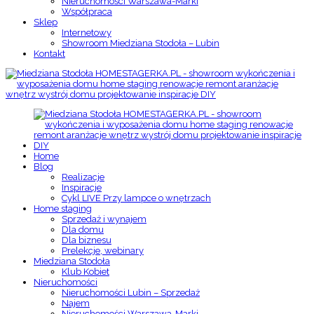
Nieruchomości Warszawa-Marki
Współpraca
Sklep
Internetowy
Showroom Miedziana Stodoła – Lubin
Kontakt
Home
Blog
Realizacje
Inspiracje
Cykl LIVE Przy lampce o wnętrzach
Home staging
Sprzedaż i wynajem
Dla domu
Dla biznesu
Prelekcje, webinary
Miedziana Stodoła
Klub Kobiet
Nieruchomości
Nieruchomości Lubin – Sprzedaż
Najem
Nieruchomości Warszawa-Marki