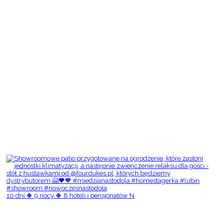
10 dni 🍀 9 nocy 🍀 8 hoteli i pensjonatów N