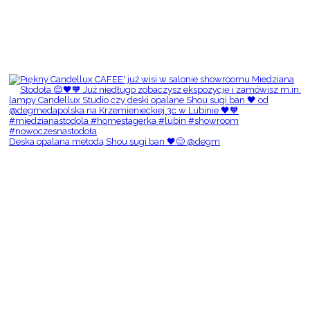
Deska opalana metodą Shou sugi ban 🖤😌 @degm