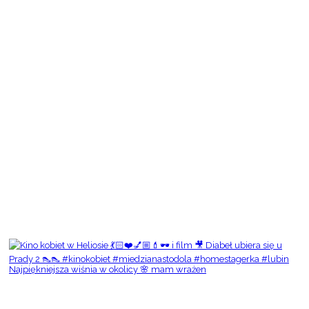
Najpiękniejsza wiśnia w okolicy 🌸 mam wrażen