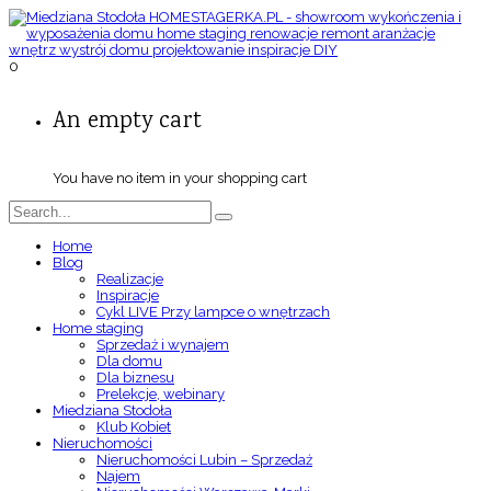
0
An empty cart
You have no item in your shopping cart
Home
Blog
Realizacje
Inspiracje
Cykl LIVE Przy lampce o wnętrzach
Home staging
Sprzedaż i wynajem
Dla domu
Dla biznesu
Prelekcje, webinary
Miedziana Stodoła
Klub Kobiet
Nieruchomości
Nieruchomości Lubin – Sprzedaż
Najem