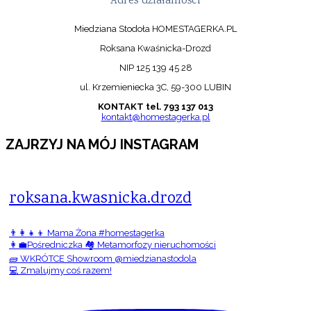
Adres działalności
Miedziana Stodoła HOMESTAGERKA.PL
Roksana Kwaśnicka-Drozd
NIP 125 139 45 28
ul. Krzemieniecka 3C, 59-300 LUBIN
KONTAKT tel. 793 137 013
kontakt@homestagerka.pl
ZAJRZYJ NA MÓJ INSTAGRAM
roksana.kwasnicka.drozd
👨‍👩‍👧‍👦 Mama Żona #homestagerka
👩‍💼Pośredniczka 🏘️ Metamorfozy nieruchomości
🧱 WKRÓTCE Showroom @miedzianastodola
💻 Zmalujmy coś razem!