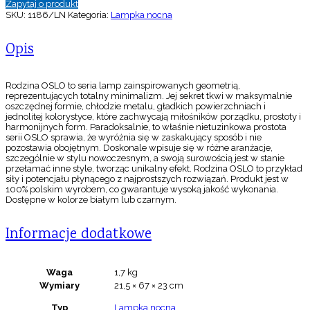
Zapytaj o produkt
SKU:
1186/LN
Kategoria:
Lampka nocna
Opis
Rodzina OSLO to seria lamp zainspirowanych geometrią,
reprezentujących totalny minimalizm. Jej sekret tkwi w maksymalnie
oszczędnej formie, chłodzie metalu, gładkich powierzchniach i
jednolitej kolorystyce, które zachwycają miłośników porządku, prostoty i
harmonijnych form. Paradoksalnie, to właśnie nietuzinkowa prostota
serii OSLO sprawia, że wyróżnia się w zaskakujący sposób i nie
pozostawia obojętnym. Doskonale wpisuje się w różne aranżacje,
szczególnie w stylu nowoczesnym, a swoją surowością jest w stanie
przełamać inne style, tworząc unikalny efekt. Rodzina OSLO to przykład
siły i potencjału płynącego z najprostszych rozwiązań. Produkt jest w
100% polskim wyrobem, co gwarantuje wysoką jakość wykonania.
Dostępne w kolorze białym lub czarnym.
Informacje dodatkowe
Waga
1,7 kg
Wymiary
21,5 × 67 × 23 cm
Typ
Lampka nocna