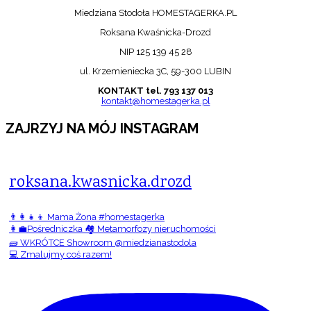
Miedziana Stodoła HOMESTAGERKA.PL
Roksana Kwaśnicka-Drozd
NIP 125 139 45 28
ul. Krzemieniecka 3C, 59-300 LUBIN
KONTAKT tel. 793 137 013
kontakt@homestagerka.pl
ZAJRZYJ NA MÓJ INSTAGRAM
roksana.kwasnicka.drozd
👨‍👩‍👧‍👦 Mama Żona #homestagerka
👩‍💼Pośredniczka 🏘️ Metamorfozy nieruchomości
🧱 WKRÓTCE Showroom @miedzianastodola
💻 Zmalujmy coś razem!