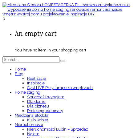
0
An empty cart
You have no item in your shopping cart
Home
Blog
Realizacje
Inspiracje
Cykl LIVE Przy lampce o wnętrzach
Home staging
Sprzedaż i wynajem
Dla domu
Dla biznesu
Prelekcje, webinary
Miedziana Stodoła
Klub Kobiet
Nieruchomości
Nieruchomości Lubin – Sprzedaż
Najem