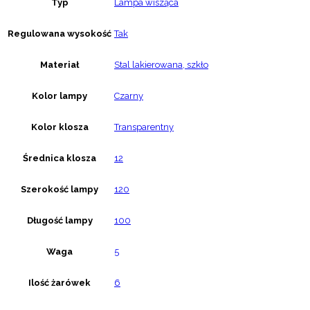
Typ
Lampa wisząca
Regulowana wysokość
Tak
Materiał
Stal lakierowana, szkło
Kolor lampy
Czarny
Kolor klosza
Transparentny
Średnica klosza
12
Szerokość lampy
120
Długość lampy
100
Waga
5
Ilość żarówek
6