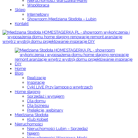
Nieruchomości Warszawa-Marki
Współpraca
Sklep
Internetowy
Showroom Miedziana Stodoła – Lubin
Kontakt
Home
Blog
Realizacje
Inspiracje
Cykl LIVE Przy lampce o wnętrzach
Home staging
Sprzedaż i wynajem
Dla domu
Dla biznesu
Prelekcje, webinary
Miedziana Stodoła
Klub Kobiet
Nieruchomości
Nieruchomości Lubin – Sprzedaż
Najem
Nieruchomości Warszawa-Marki