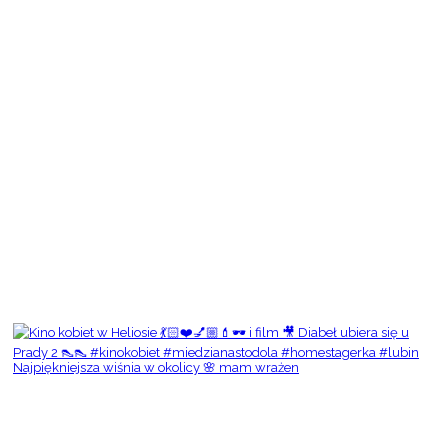
Najpiękniejsza wiśnia w okolicy 🌸 mam wrażen