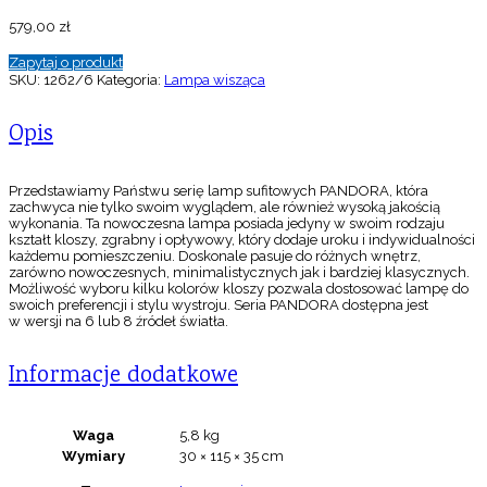
579,00
zł
Zapytaj o produkt
SKU:
1262/6
Kategoria:
Lampa wisząca
Opis
Przedstawiamy Państwu serię lamp sufitowych PANDORA, która
zachwyca nie tylko swoim wyglądem, ale również wysoką jakością
wykonania. Ta nowoczesna lampa posiada jedyny w swoim rodzaju
kształt kloszy, zgrabny i opływowy, który dodaje uroku i indywidualności
każdemu pomieszczeniu. Doskonale pasuje do różnych wnętrz,
zarówno nowoczesnych, minimalistycznych jak i bardziej klasycznych.
Możliwość wyboru kilku kolorów kloszy pozwala dostosować lampę do
swoich preferencji i stylu wystroju. Seria PANDORA dostępna jest
w wersji na 6 lub 8 źródeł światła.
Informacje dodatkowe
Waga
5,8 kg
Wymiary
30 × 115 × 35 cm