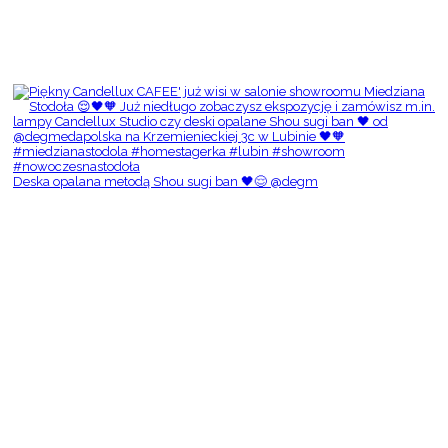
Deska opalana metodą Shou sugi ban 🖤😌 @degm