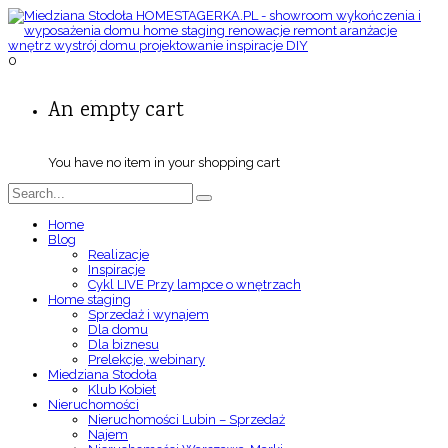
0
An empty cart
You have no item in your shopping cart
Home
Blog
Realizacje
Inspiracje
Cykl LIVE Przy lampce o wnętrzach
Home staging
Sprzedaż i wynajem
Dla domu
Dla biznesu
Prelekcje, webinary
Miedziana Stodoła
Klub Kobiet
Nieruchomości
Nieruchomości Lubin – Sprzedaż
Najem