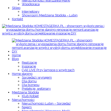
Nieruchomości Warszawa-Marki
Współpraca
Sklep
Internetowy
Showroom Miedziana Stodoła – Lubin
Kontakt
Home
Blog
Realizacje
Inspiracje
Cykl LIVE Przy lampce o wnętrzach
Home staging
Sprzedaż i wynajem
Dla domu
Dla biznesu
Prelekcje, webinary
Miedziana Stodoła
Klub Kobiet
Nieruchomości
Nieruchomości Lubin – Sprzedaż
Najem
Nieruchomości Warszawa-Marki