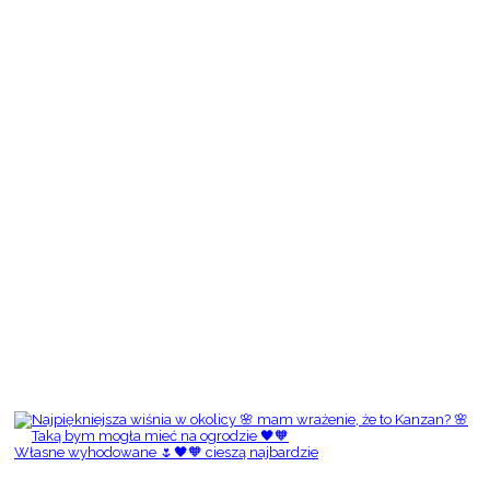
Własne wyhodowane 🌷🖤🧡 cieszą najbardzie