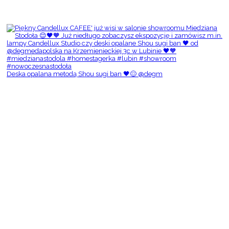
Deska opalana metodą Shou sugi ban 🖤😌 @degm