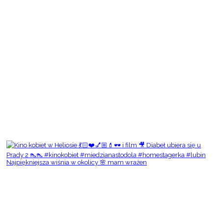
Najpiękniejsza wiśnia w okolicy 🌸 mam wrażen