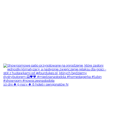
10 dni 🍀 9 nocy 🍀 8 hoteli i pensjonatów N