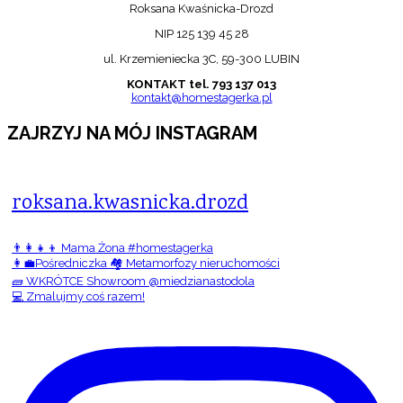
Roksana Kwaśnicka-Drozd
NIP 125 139 45 28
ul. Krzemieniecka 3C, 59-300 LUBIN
KONTAKT tel. 793 137 013
kontakt@homestagerka.pl
ZAJRZYJ NA MÓJ INSTAGRAM
roksana.kwasnicka.drozd
👨‍👩‍👧‍👦 Mama Żona #homestagerka
👩‍💼Pośredniczka 🏘️ Metamorfozy nieruchomości
🧱 WKRÓTCE Showroom @miedzianastodola
💻 Zmalujmy coś razem!