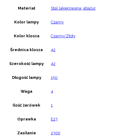
Materiał
Stal lakierowana, abażur
Kolor lampy
Czarny
Kolor klosza
Czarny/Złoty
Średnica klosza
42
Szerokość lampy
42
Długość lampy
150
Waga
4
Ilość żarówek
1
Oprawka
E27
Zasilanie
230V