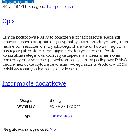
Zapytaj o produkt
SKU:
1183/LP
Kategoria:
Lampa stojąca
Opis
Lampa podłogowa PIANO to połączenie ponadczasowej elegancji
z nowoczesnym designem. Jej oryginalny abażur ze złotym wnętrzem
nadaje pomieszczeniom wyjątkowego charakteru. Tworzy magiczną,
nastrojową atmosferę, emanującą zmysłowym ciepłem. Prosta
konstrukcja i elegancka kolorystyka zapewniają idealną harmonię
pomiędzy praktycznością, a wytwornością. Lampa podłogowa PIANO
będzie niezwykle stylową dekoracją Twojego salonu. Produkt w 100%
polski wykonany z dbałością o każdy detal.
Informacje dodatkowe
Waga
4,6 kg
Wymiary
50 × 50 × 170 cm
Typ
Lampa stojąca
Regulowana wysokość
Nie