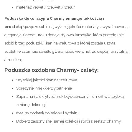
materiał: velvet / welwet / welur
Poduszka dekoracyjna Charmy emanuje lekkością i
prostotą
łącząc w sobie najwyższej jakości materiały z wyrafinowaną
elegancją. Całości uroku dodaje stylowa lamówka, która przepięknie
zdobi brzeg poduszki. Tkanina welurowa z której została uszyta
subtelnie załamuje światło gwarantując we wnętrzu ciepłą i przytulną
atmosferę.
Poduszka ozdobna Charmy- zalety:
Wysokiej jakości tkanina welurowa
Sprężyste, miękkie wypełnienie
Zapinana na ukryty zamek błyskawiczny – umożliwia szybką
zmianę dekoracji
Idealny dodatek do salonu i sypialni
Dobierz zasłony z tej samej kolekcji i stwórz zestaw Charmy