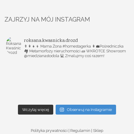
ZAJRZYJ NA MÓJ INSTAGRAM
roksana.kwasnicka.drozd
👨‍👩‍👧‍👦 Mama Żona #homestagerka
👩‍💼Pośredniczka
🏘️ Metamorfozy nieruchomości
🧱 WKRÓTCE Showroom
@miedzianastodola
💻 Zmalujmy coś razem!
Wczytaj więcej
Obserwuj na Instagramie
Polityka prywatności
|
Regulamin
|
Sklep