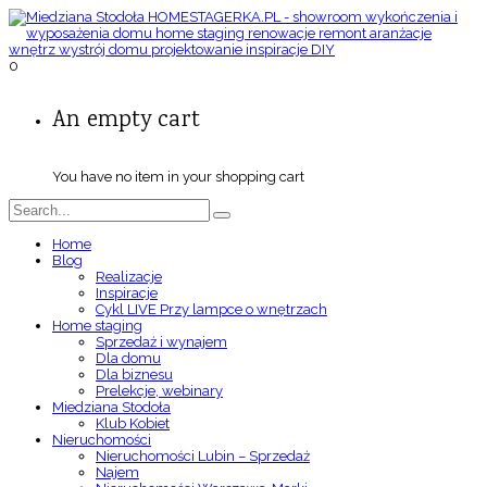
0
An empty cart
You have no item in your shopping cart
Home
Blog
Realizacje
Inspiracje
Cykl LIVE Przy lampce o wnętrzach
Home staging
Sprzedaż i wynajem
Dla domu
Dla biznesu
Prelekcje, webinary
Miedziana Stodoła
Klub Kobiet
Nieruchomości
Nieruchomości Lubin – Sprzedaż
Najem