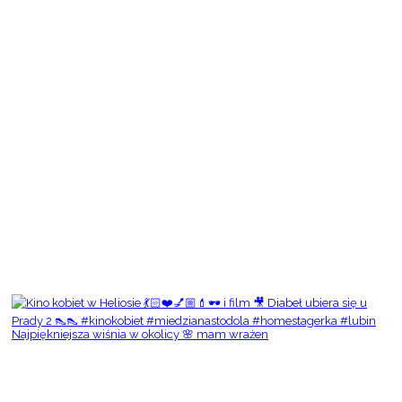
Najpiękniejsza wiśnia w okolicy 🌸 mam wrażen