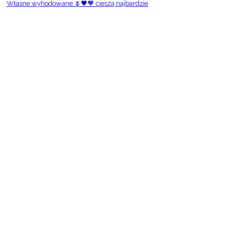
Własne wyhodowane 🌷🖤🧡 cieszą najbardzie