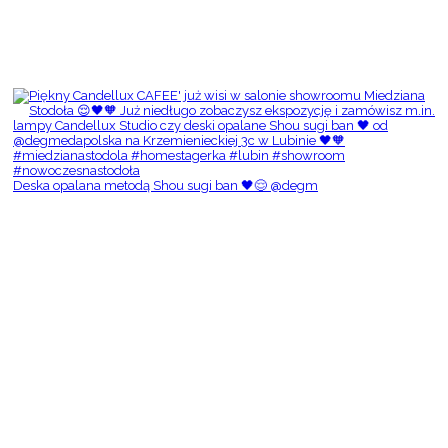
Deska opalana metodą Shou sugi ban 🖤😌 @degm