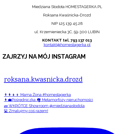
Miedziana Stodoła HOMESTAGERKA.PL
Roksana Kwaśnicka-Drozd
NIP 125 139 45 28
ul. Krzemieniecka 3C, 59-300 LUBIN
KONTAKT tel. 793 137 013
kontakt@homestagerka.pl
ZAJRZYJ NA MÓJ INSTAGRAM
roksana.kwasnicka.drozd
👨‍👩‍👧‍👦 Mama Żona #homestagerka
👩‍💼Pośredniczka 🏘️ Metamorfozy nieruchomości
🧱 WKRÓTCE Showroom @miedzianastodola
💻 Zmalujmy coś razem!