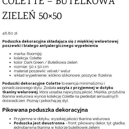
COLETTE – BUTELKOWA
ZIELEŃ 50×50
46,80
zł
Poduszka dekoracyjna składająca się z miękkiej welwetowej
poszewki i białego antyalergicznego wypełnienia
marka: Room99
kolekcja: Colette
kolor: Dark Green / Butelkowa zieleń
rozmiar: 50 x 50 cm
materiał poszewki: velvet/ welur
wkład wypełnienie: włókno silikonowe, poszycie: flizelina
Poduszki dekoracyjne Colette
to esencja minimalizmu i
ponadczasowego stylu. Została
uszyta z przyjemnej w dotyku
tkaniny welurowej
, która uosabia najwyższą jakość. Miękka, przytulna
tkanina welurowa wynosi kolekcję Colette na piedestał sensualnych
doświadczeń. Poznaj i pokochaj jej styl.
Pikowana poduszka dekoracyjna
Przyjemna w dotyku, wysokiej jakości tkanina welurowa
Poduszka jest dwustronna
– front: pikowany dekor, tył: gładka,
jednobarwna tkanina w kolorze butelkowej zieleni