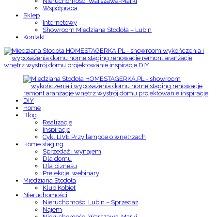
Nieruchomości Warszawa-Marki
Współpraca
Sklep
Internetowy
Showroom Miedziana Stodoła – Lubin
Kontakt
Home
Blog
Realizacje
Inspiracje
Cykl LIVE Przy lampce o wnętrzach
Home staging
Sprzedaż i wynajem
Dla domu
Dla biznesu
Prelekcje, webinary
Miedziana Stodoła
Klub Kobiet
Nieruchomości
Nieruchomości Lubin – Sprzedaż
Najem
Nieruchomości Warszawa-Marki