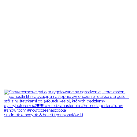
10 dni 🍀 9 nocy 🍀 8 hoteli i pensjonatów N