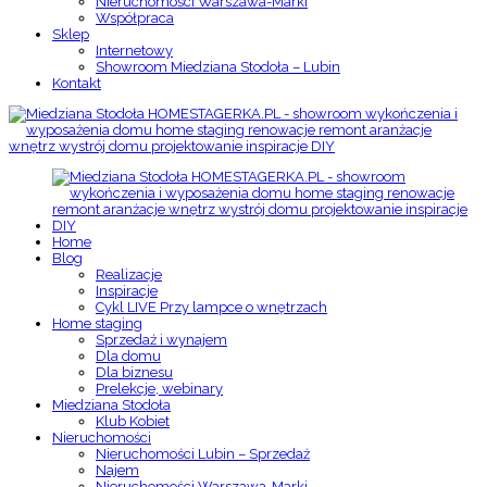
Nieruchomości Warszawa-Marki
Współpraca
Sklep
Internetowy
Showroom Miedziana Stodoła – Lubin
Kontakt
Home
Blog
Realizacje
Inspiracje
Cykl LIVE Przy lampce o wnętrzach
Home staging
Sprzedaż i wynajem
Dla domu
Dla biznesu
Prelekcje, webinary
Miedziana Stodoła
Klub Kobiet
Nieruchomości
Nieruchomości Lubin – Sprzedaż
Najem
Nieruchomości Warszawa-Marki