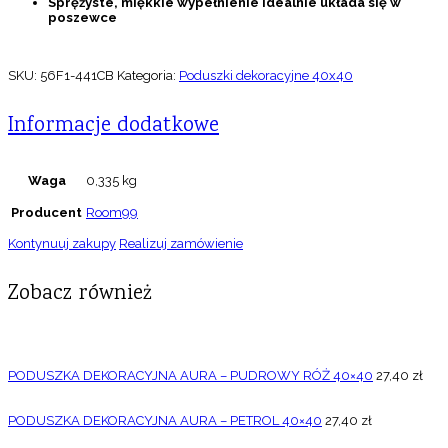
Sprężyste, miękkie wypełnienie idealnie układa się w
poszewce
SKU:
56F1-441CB
Kategoria:
Poduszki dekoracyjne 40x40
Informacje dodatkowe
Waga
0,335 kg
Producent
Room99
Kontynuuj zakupy
Realizuj zamówienie
Zobacz również
PODUSZKA DEKORACYJNA AURA – PUDROWY RÓŻ 40×40
27,40
zł
PODUSZKA DEKORACYJNA AURA – PETROL 40×40
27,40
zł