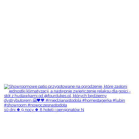
10 dni 🍀 9 nocy 🍀 8 hoteli i pensjonatów N