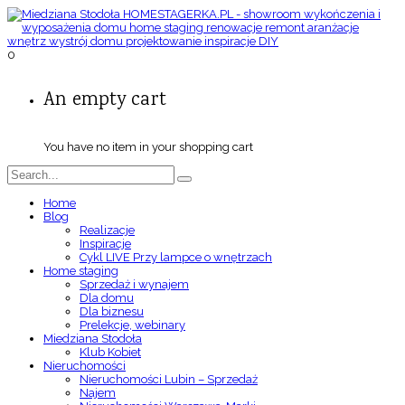
0
An empty cart
You have no item in your shopping cart
Home
Blog
Realizacje
Inspiracje
Cykl LIVE Przy lampce o wnętrzach
Home staging
Sprzedaż i wynajem
Dla domu
Dla biznesu
Prelekcje, webinary
Miedziana Stodoła
Klub Kobiet
Nieruchomości
Nieruchomości Lubin – Sprzedaż
Najem