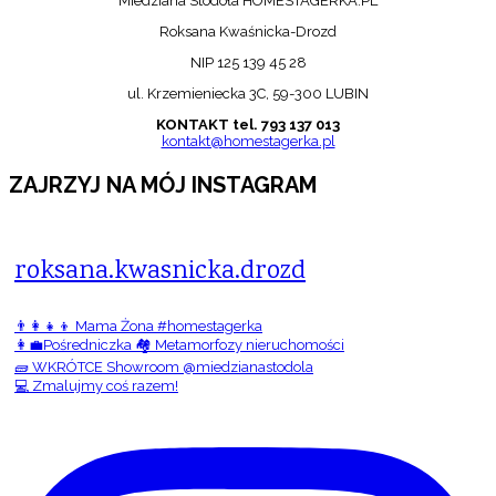
Miedziana Stodoła HOMESTAGERKA.PL
Roksana Kwaśnicka-Drozd
NIP 125 139 45 28
ul. Krzemieniecka 3C, 59-300 LUBIN
KONTAKT tel. 793 137 013
kontakt@homestagerka.pl
ZAJRZYJ NA MÓJ INSTAGRAM
roksana.kwasnicka.drozd
👨‍👩‍👧‍👦 Mama Żona #homestagerka
👩‍💼Pośredniczka 🏘️ Metamorfozy nieruchomości
🧱 WKRÓTCE Showroom @miedzianastodola
💻 Zmalujmy coś razem!