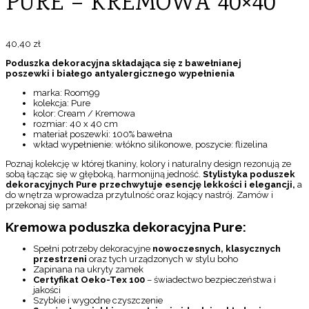
PURE – KREMOWA 40×40
40,40
zł
Poduszka dekoracyjna składająca się z bawełnianej
poszewki i białego antyalergicznego wypełnienia
marka: Room99
kolekcja: Pure
kolor: Cream / Kremowa
rozmiar: 40 x 40 cm
materiał poszewki: 100% bawełna
wkład wypełnienie: włókno silikonowe, poszycie: flizelina
Poznaj kolekcję w której tkaniny, kolory i naturalny design rezonują ze
sobą łącząc się w głęboką, harmonijną jedność.
Stylistyka poduszek
dekoracyjnych Pure przechwytuje esencję lekkości i elegancji,
a
do wnętrza wprowadza przytulność oraz kojący nastrój. Zamów i
przekonaj się sama!
Kremowa poduszka
dekoracyjna Pure:
Spełni potrzeby dekoracyjne
nowoczesnych, klasycznych
przestrzeni
oraz tych urządzonych w stylu boho
Zapinana na ukryty zamek
Certyfikat Oeko-Tex 100
– świadectwo bezpieczeństwa i
jakości
Szybkie i wygodne czyszczenie