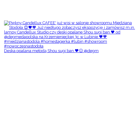
Deska opalana metodą Shou sugi ban 🖤😌 @degm