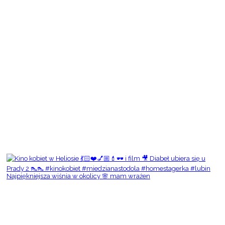
Najpiękniejsza wiśnia w okolicy 🌸 mam wrażen