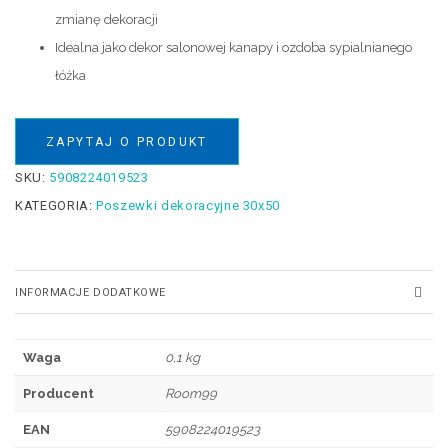
zmianę dekoracji
Idealna jako dekor salonowej kanapy i ozdoba sypialnianego
łóżka
ZAPYTAJ O PRODUKT
SKU:
5908224019523
KATEGORIA:
Poszewki dekoracyjne 30x50
INFORMACJE DODATKOWE
Waga
0,1 kg
Producent
Room99
EAN
5908224019523