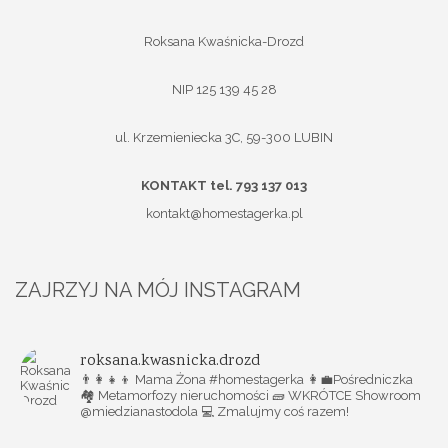
Roksana Kwaśnicka-Drozd
NIP 125 139 45 28
ul. Krzemieniecka 3C, 59-300 LUBIN
KONTAKT tel. 793 137 013
kontakt@homestagerka.pl
ZAJRZYJ NA MÓJ INSTAGRAM
roksana.kwasnicka.drozd
👨‍👩‍👧‍👦 Mama Żona #homestagerka
👩‍💼Pośredniczka
🏘️ Metamorfozy nieruchomości
🧱 WKRÓTCE Showroom
@miedzianastodola
💻 Zmalujmy coś razem!