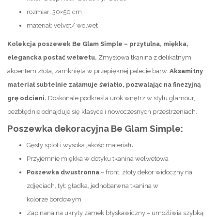
rozmiar: 30×50 cm
materiał: velvet/ welwet
Kolekcja poszewek Be Glam Simple – przytulna, miękka,
elegancka postać welwetu.
Zmysłowa tkanina z delikatnym
akcentem złota, zamknięta w przepięknej palecie barw.
Aksamitny
materiał subtelnie załamuje światło, pozwalając na finezyjną
grę odcieni.
Doskonale podkreśla urok wnętrz w stylu glamour,
bezbłędnie odnajduje się klasyce i nowoczesnych przestrzeniach.
Poszewka dekoracyjna Be Glam Simple:
Gęsty splot i wysoka jakość materiału
Przyjemnie miękka w dotyku tkanina welwetowa
Poszewka dwustronna
– front: złoty dekor widoczny na
zdjęciach, tył: gładka, jednobarwna tkanina w
kolorze bordowym
Zapinana na ukryty zamek błyskawiczny – umożliwia szybką