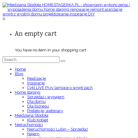
0
An empty cart
You have no item in your shopping cart
Home
Blog
Realizacje
Inspiracje
Cykl LIVE Przy lampce o wnętrzach
Home staging
Sprzedaż i wynajem
Dla domu
Dla biznesu
Prelekcje, webinary
Miedziana Stodoła
Klub Kobiet
Nieruchomości
Nieruchomości Lubin – Sprzedaż
Najem