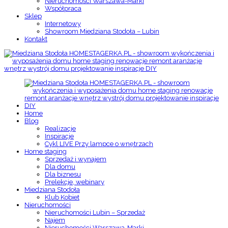
Nieruchomości Warszawa-Marki
Współpraca
Sklep
Internetowy
Showroom Miedziana Stodoła – Lubin
Kontakt
Home
Blog
Realizacje
Inspiracje
Cykl LIVE Przy lampce o wnętrzach
Home staging
Sprzedaż i wynajem
Dla domu
Dla biznesu
Prelekcje, webinary
Miedziana Stodoła
Klub Kobiet
Nieruchomości
Nieruchomości Lubin – Sprzedaż
Najem
Nieruchomości Warszawa-Marki