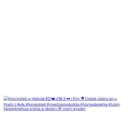
Najpiękniejsza wiśnia w okolicy 🌸 mam wrażen