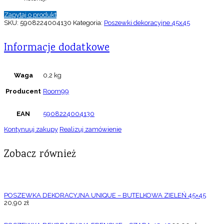
Zapytaj o produkt
SKU:
5908224004130
Kategoria:
Poszewki dekoracyjne 45x45
Informacje dodatkowe
Waga
0,2 kg
Producent
Room99
EAN
5908224004130
Kontynuuj zakupy
Realizuj zamówienie
Zobacz również
POSZEWKA DEKORACYJNA UNIQUE – BUTELKOWA ZIELEŃ 45×45
20,90
zł