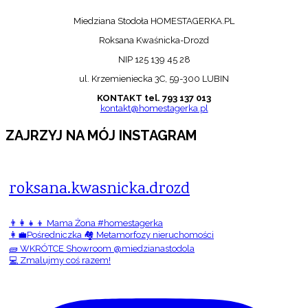
Miedziana Stodoła HOMESTAGERKA.PL
Roksana Kwaśnicka-Drozd
NIP 125 139 45 28
ul. Krzemieniecka 3C, 59-300 LUBIN
KONTAKT tel. 793 137 013
kontakt@homestagerka.pl
ZAJRZYJ NA MÓJ INSTAGRAM
roksana.kwasnicka.drozd
👨‍👩‍👧‍👦 Mama Żona #homestagerka
👩‍💼Pośredniczka 🏘️ Metamorfozy nieruchomości
🧱 WKRÓTCE Showroom @miedzianastodola
💻 Zmalujmy coś razem!