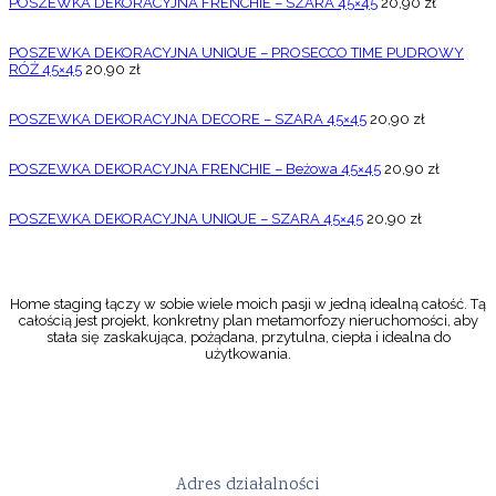
POSZEWKA DEKORACYJNA FRENCHIE – SZARA 45×45
20,90
zł
POSZEWKA DEKORACYJNA UNIQUE – PROSECCO TIME PUDROWY
RÓŻ 45×45
20,90
zł
POSZEWKA DEKORACYJNA DECORE – SZARA 45×45
20,90
zł
POSZEWKA DEKORACYJNA FRENCHIE – Beżowa 45×45
20,90
zł
POSZEWKA DEKORACYJNA UNIQUE – SZARA 45×45
20,90
zł
Home staging łączy w sobie wiele moich pasji w jedną idealną całość. Tą
całością jest projekt, konkretny plan metamorfozy nieruchomości, aby
stała się zaskakująca, pożądana, przytulna, ciepła i idealna do
użytkowania.
Adres działalności