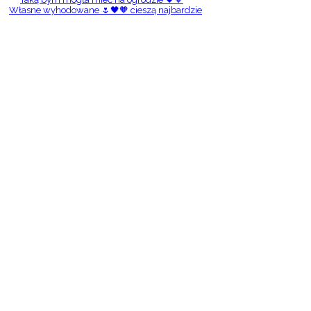
Własne wyhodowane 🌷🖤🧡 cieszą najbardzie