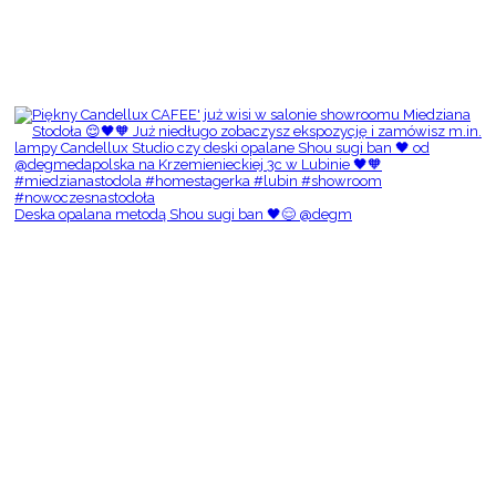
Deska opalana metodą Shou sugi ban 🖤😌 @degm