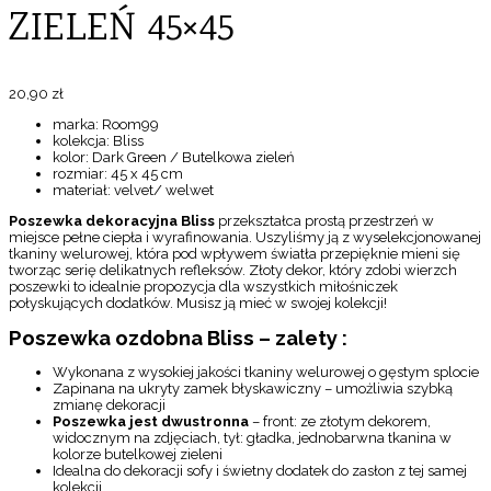
ZIELEŃ 45×45
20,90
zł
marka: Room99
kolekcja: Bliss
kolor: Dark Green / Butelkowa zieleń
rozmiar: 45 x 45 cm
materiał: velvet/ welwet
Poszewka dekoracyjna Bliss
przekształca prostą przestrzeń w
miejsce pełne ciepła i wyrafinowania. Uszyliśmy ją z wyselekcjonowanej
tkaniny welurowej, która pod wpływem światła przepięknie mieni się
tworząc serię delikatnych refleksów. Złoty dekor, który zdobi wierzch
poszewki to idealnie propozycja dla wszystkich miłośniczek
połyskujących dodatków. Musisz ją mieć w swojej kolekcji!
Poszewka ozdobna Bliss – zalety :
Wykonana z wysokiej jakości tkaniny welurowej o gęstym splocie
Zapinana na ukryty zamek błyskawiczny – umożliwia szybką
zmianę dekoracji
Poszewka jest dwustronna
– front: ze złotym dekorem,
widocznym na zdjęciach, tył: gładka, jednobarwna tkanina w
kolorze butelkowej zieleni
Idealna do dekoracji sofy i świetny dodatek do zasłon z tej samej
kolekcji