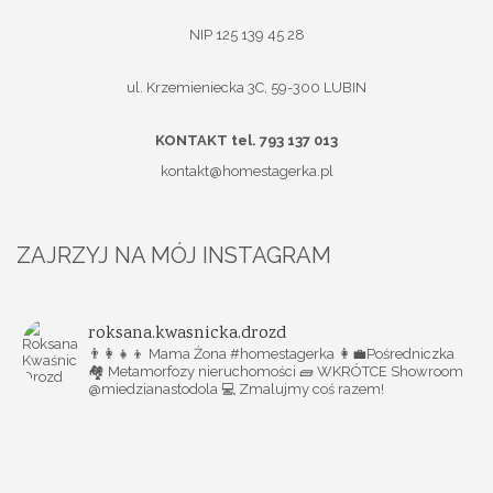
NIP 125 139 45 28
ul. Krzemieniecka 3C, 59-300 LUBIN
KONTAKT tel. 793 137 013
kontakt@homestagerka.pl
ZAJRZYJ NA MÓJ INSTAGRAM
roksana.kwasnicka.drozd
👨‍👩‍👧‍👦 Mama Żona #homestagerka
👩‍💼Pośredniczka
🏘️ Metamorfozy nieruchomości
🧱 WKRÓTCE Showroom
@miedzianastodola
💻 Zmalujmy coś razem!