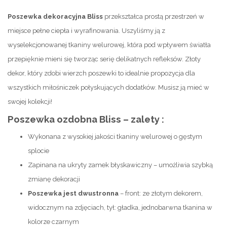
Poszewka dekoracyjna Bliss
przekształca prostą przestrzeń w
miejsce pełne ciepła i wyrafinowania. Uszyliśmy ją z
wyselekcjonowanej tkaniny welurowej, która pod wpływem światła
przepięknie mieni się tworząc serię delikatnych refleksów. Złoty
dekor, który zdobi wierzch poszewki to idealnie propozycja dla
wszystkich miłośniczek połyskujących dodatków. Musisz ją mieć w
swojej kolekcji!
Poszewka ozdobna Bliss – zalety :
Wykonana z wysokiej jakości tkaniny welurowej o gęstym
splocie
Zapinana na ukryty zamek błyskawiczny – umożliwia szybką
zmianę dekoracji
Poszewka jest dwustronna
– front: ze złotym dekorem,
widocznym na zdjęciach, tył: gładka, jednobarwna tkanina w
kolorze czarnym