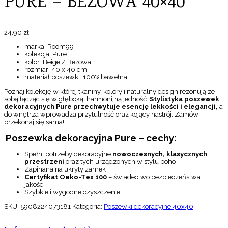
PURE – BEŻOWA 40×40
24,90
zł
marka: Room99
kolekcja: Pure
kolor: Beige / Beżowa
rozmiar: 40 x 40 cm
materiał poszewki: 100% bawełna
Poznaj kolekcję w której tkaniny, kolory i naturalny design rezonują ze
sobą łącząc się w głęboką, harmonijną jedność.
Stylistyka poszewek
dekoracyjnych Pure przechwytuje esencję lekkości i elegancji,
a
do wnętrza wprowadza przytulność oraz kojący nastrój. Zamów i
przekonaj się sama!
Poszewka dekoracyjna Pure – cechy:
Spełni potrzeby dekoracyjne
nowoczesnych, klasycznych
przestrzeni
oraz tych urządzonych w stylu boho
Zapinana na ukryty zamek
Certyfikat Oeko-Tex 100
– świadectwo bezpieczeństwa i
jakości
Szybkie i wygodne czyszczenie
SKU:
5908224073181
Kategoria:
Poszewki dekoracyjne 40x40