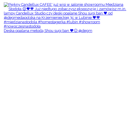
Deska opalana metodą Shou sugi ban 🖤😌 @degm