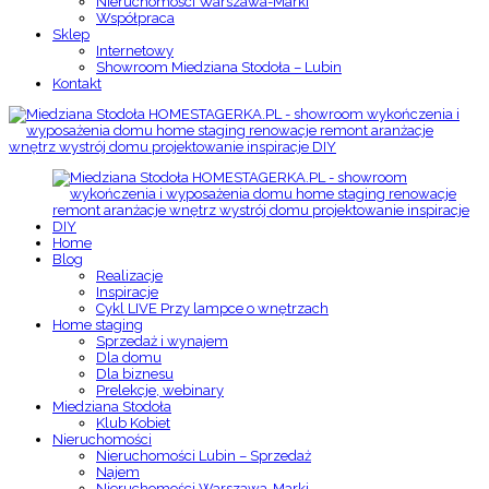
Nieruchomości Warszawa-Marki
Współpraca
Sklep
Internetowy
Showroom Miedziana Stodoła – Lubin
Kontakt
Home
Blog
Realizacje
Inspiracje
Cykl LIVE Przy lampce o wnętrzach
Home staging
Sprzedaż i wynajem
Dla domu
Dla biznesu
Prelekcje, webinary
Miedziana Stodoła
Klub Kobiet
Nieruchomości
Nieruchomości Lubin – Sprzedaż
Najem
Nieruchomości Warszawa-Marki