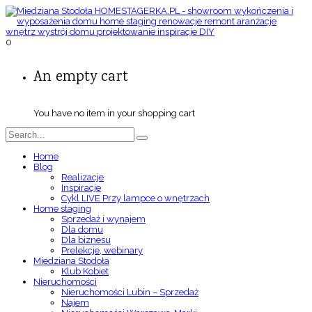
0
An empty cart
You have no item in your shopping cart
Home
Blog
Realizacje
Inspiracje
Cykl LIVE Przy lampce o wnętrzach
Home staging
Sprzedaż i wynajem
Dla domu
Dla biznesu
Prelekcje, webinary
Miedziana Stodoła
Klub Kobiet
Nieruchomości
Nieruchomości Lubin – Sprzedaż
Najem