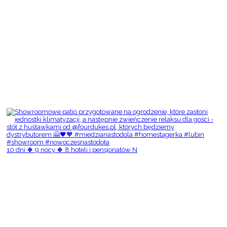
10 dni 🍀 9 nocy 🍀 8 hoteli i pensjonatów N