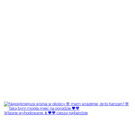
Własne wyhodowane 🌷🖤🧡 cieszą najbardzie