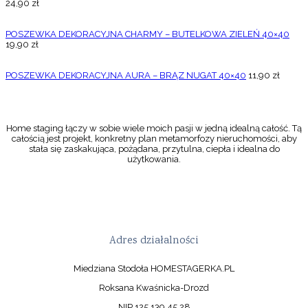
24,90
zł
POSZEWKA DEKORACYJNA CHARMY – BUTELKOWA ZIELEŃ 40×40
19,90
zł
POSZEWKA DEKORACYJNA AURA – BRĄZ NUGAT 40×40
11,90
zł
Home staging łączy w sobie wiele moich pasji w jedną idealną całość. Tą
całością jest projekt, konkretny plan metamorfozy nieruchomości, aby
stała się zaskakująca, pożądana, przytulna, ciepła i idealna do
użytkowania.
Adres działalności
Miedziana Stodoła HOMESTAGERKA.PL
Roksana Kwaśnicka-Drozd
NIP 125 139 45 28