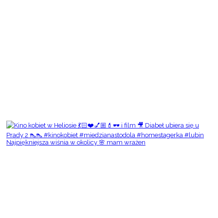
Najpiękniejsza wiśnia w okolicy 🌸 mam wrażen