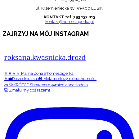
ul. Krzemieniecka 3C, 59-300 LUBIN
KONTAKT tel. 793 137 013
kontakt@homestagerka.pl
ZAJRZYJ NA MÓJ INSTAGRAM
roksana.kwasnicka.drozd
👨‍👩‍👧‍👦 Mama Żona #homestagerka
👩‍💼Pośredniczka 🏘️ Metamorfozy nieruchomości
🧱 WKRÓTCE Showroom @miedzianastodola
💻 Zmalujmy coś razem!