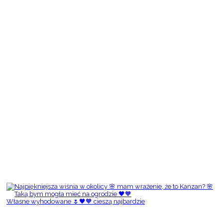
Własne wyhodowane 🌷🖤🧡 cieszą najbardzie