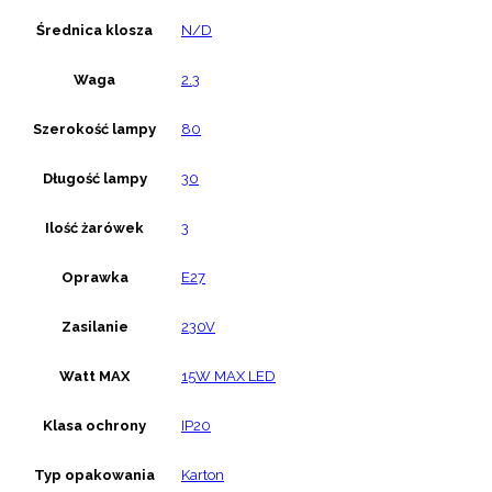
Średnica klosza
N/D
Waga
2.3
Szerokość lampy
80
Długość lampy
30
Ilość żarówek
3
Oprawka
E27
Zasilanie
230V
Watt MAX
15W MAX LED
Klasa ochrony
IP20
Typ opakowania
Karton