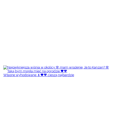
Własne wyhodowane 🌷🖤🧡 cieszą najbardzie