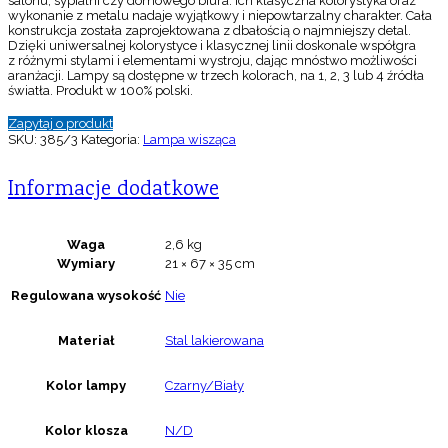
salonu, sypialni czy domowego biura. Ich klasyczna kolorystyka oraz
wykonanie z metalu nadaje wyjątkowy i niepowtarzalny charakter. Cała
konstrukcja została zaprojektowana z dbałością o najmniejszy detal.
Dzięki uniwersalnej kolorystyce i klasycznej linii doskonale współgra
z różnymi stylami i elementami wystroju, dając mnóstwo możliwości
aranżacji. Lampy są dostępne w trzech kolorach, na 1, 2, 3 lub 4 źródła
światła. Produkt w 100% polski.
Zapytaj o produkt
SKU:
385/3
Kategoria:
Lampa wisząca
Informacje dodatkowe
Waga
2,6 kg
Wymiary
21 × 67 × 35 cm
Regulowana wysokość
Nie
Materiał
Stal lakierowana
Kolor lampy
Czarny/Biały
Kolor klosza
N/D