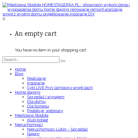
0
An empty cart
You have no item in your shopping cart
Home
Blog
Realizacje
Inspiracje
Cykl LIVE Przy lampce o wnętrzach
Home staging
Sprzedaż i wynajem
Dla domu
Dla biznesu
Prelekcje, webinary
Miedziana Stodoła
Klub Kobiet
Nieruchomości
Nieruchomości Lubin – Sprzedaż
Najem