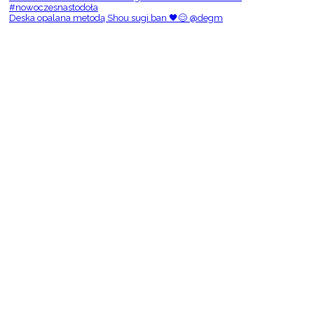
Deska opalana metodą Shou sugi ban 🖤😌 @degm