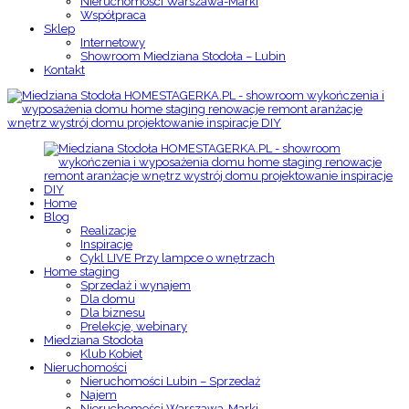
Nieruchomości Warszawa-Marki
Współpraca
Sklep
Internetowy
Showroom Miedziana Stodoła – Lubin
Kontakt
Home
Blog
Realizacje
Inspiracje
Cykl LIVE Przy lampce o wnętrzach
Home staging
Sprzedaż i wynajem
Dla domu
Dla biznesu
Prelekcje, webinary
Miedziana Stodoła
Klub Kobiet
Nieruchomości
Nieruchomości Lubin – Sprzedaż
Najem
Nieruchomości Warszawa-Marki