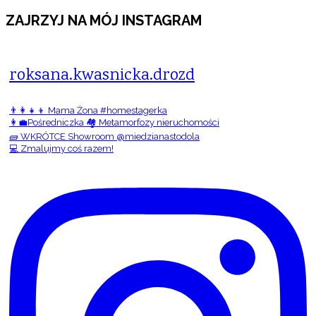
ZAJRZYJ NA MÓJ INSTAGRAM
roksana.kwasnicka.drozd
👨‍👩‍👧‍👦 Mama Żona #homestagerka
👩‍💼Pośredniczka 🏘️ Metamorfozy nieruchomości
🧱 WKRÓTCE Showroom @miedzianastodola
💻 Zmalujmy coś razem!