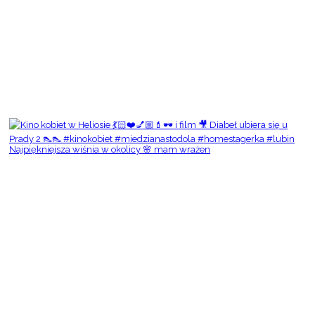
Najpiękniejsza wiśnia w okolicy 🌸 mam wrażen