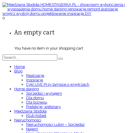
0
An empty cart
You have no item in your shopping cart
Home
Blog
Realizacje
Inspiracje
Cykl LIVE Przy lampce o wnętrzach
Home staging
Sprzedaż i wynajem
Dla domu
Dla biznesu
Prelekcje, webinary
Miedziana Stodoła
Klub Kobiet
Nieruchomości
Nieruchomości Lubin – Sprzedaż
Najem