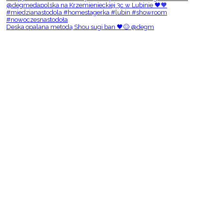
Deska opalana metodą Shou sugi ban 🖤😌 @degm