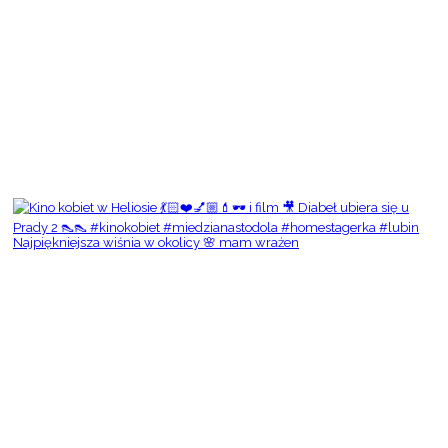
Najpiękniejsza wiśnia w okolicy 🌸 mam wrażen