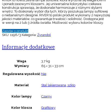
RIVER to nowoczesna lampa sufitowa, która wyróżnia się eleganckimi
i ponadczasowymi kloszami. Jej uniwersalna kolorystyka i ciekawa
konstrukcja sprawiają, że doskonale harmonizuje z różnymi stylami
wnętrz. To doskonały wybór dla tych, którzy poszukują lampy sufitowej
o niebanalnym designie. RIVER to polski produkt wykonany z najwyższej
jakości materiałów, co gwarantuje trwałość i solidność. Dostępna jest
w wersji na 2 lub 3 źródła światła. Możliwość wyboru kolorów kloszy.
Zapytaj o produkt
SKU:
1196/3
Kategoria:
Żyrandol
Informacje dodatkowe
Waga
3,7 kg
Wymiary
65 × 31 × 33 cm
Regulowana wysokość
Nie
Materiał
Stal lakierowana, szkło
Kolor lampy
Czarny
Kolor klosza
Grafitowy