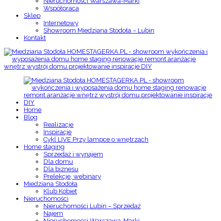
Nieruchomości Warszawa-Marki
Współpraca
Sklep
Internetowy
Showroom Miedziana Stodoła – Lubin
Kontakt
Home
Blog
Realizacje
Inspiracje
Cykl LIVE Przy lampce o wnętrzach
Home staging
Sprzedaż i wynajem
Dla domu
Dla biznesu
Prelekcje, webinary
Miedziana Stodoła
Klub Kobiet
Nieruchomości
Nieruchomości Lubin – Sprzedaż
Najem
Nieruchomości Warszawa-Marki