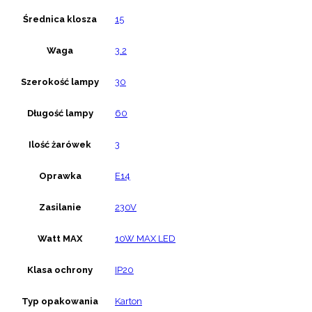
Średnica klosza
15
Waga
3.2
Szerokość lampy
30
Długość lampy
60
Ilość żarówek
3
Oprawka
E14
Zasilanie
230V
Watt MAX
10W MAX LED
Klasa ochrony
IP20
Typ opakowania
Karton