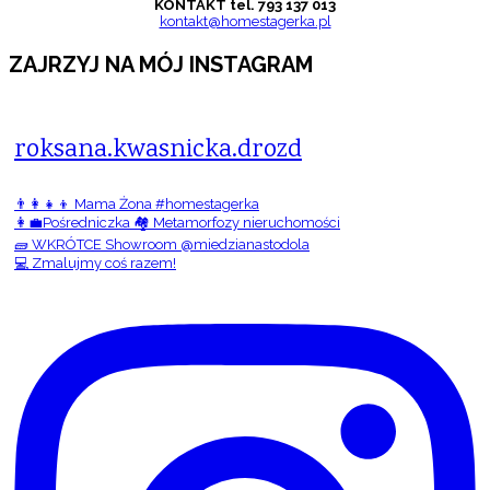
KONTAKT tel. 793 137 013
kontakt@homestagerka.pl
ZAJRZYJ NA MÓJ INSTAGRAM
roksana.kwasnicka.drozd
👨‍👩‍👧‍👦 Mama Żona #homestagerka
👩‍💼Pośredniczka 🏘️ Metamorfozy nieruchomości
🧱 WKRÓTCE Showroom @miedzianastodola
💻 Zmalujmy coś razem!