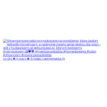
10 dni 🍀 9 nocy 🍀 8 hoteli i pensjonatów N