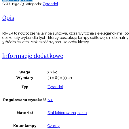
SKU:
1194/3
Kategoria:
Żyrandol
Opis
RIVER to nowoczesna lampa sufitowa, która wyróżnia się eleganckimi i po
doskonały wybór dla tych, którzy poszukują lampy sufitowej o niebanalnym
3 źródła światła. Możliwość wyboru kolorów kloszy.
Informacje dodatkowe
Waga
3,7 kg
Wymiary
31 × 65 × 33 cm
Typ
Żyrandol
Regulowana wysokość
Nie
Materiał
Stal lakierowana, szkło
Kolor lampy
Czarny