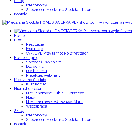
Sklep
Internetowy
Showroom Miedziana Stodoła – Lubin
Kontakt
Home
Blog
Realizacje
Inspiracje
Cykl LIVE Przy lampce o wnętrzach
Home staging
Sprzedaż i wynajem
Dla domu
Dla biznesu
Prelekcje, webinary
Miedziana Stodoła
Klub Kobiet
Nieruchomości
Nieruchomości Lubin – Sprzedaż
Najem
Nieruchomości Warszawa-Marki
Współpraca
Sklep
Internetowy
Showroom Miedziana Stodoła – Lubin
Kontakt