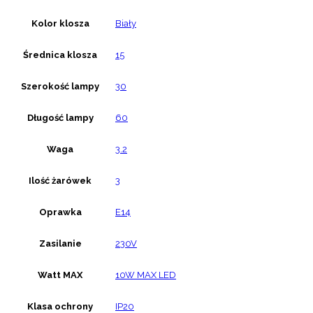
Kolor klosza
Biały
Średnica klosza
15
Szerokość lampy
30
Długość lampy
60
Waga
3.2
Ilość żarówek
3
Oprawka
E14
Zasilanie
230V
Watt MAX
10W MAX LED
Klasa ochrony
IP20