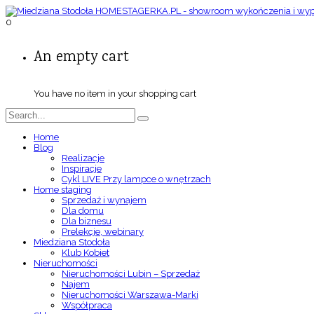
0
An empty cart
You have no item in your shopping cart
Home
Blog
Realizacje
Inspiracje
Cykl LIVE Przy lampce o wnętrzach
Home staging
Sprzedaż i wynajem
Dla domu
Dla biznesu
Prelekcje, webinary
Miedziana Stodoła
Klub Kobiet
Nieruchomości
Nieruchomości Lubin – Sprzedaż
Najem
Nieruchomości Warszawa-Marki
Współpraca