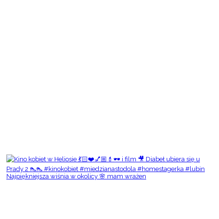
Najpiękniejsza wiśnia w okolicy 🌸 mam wrażen