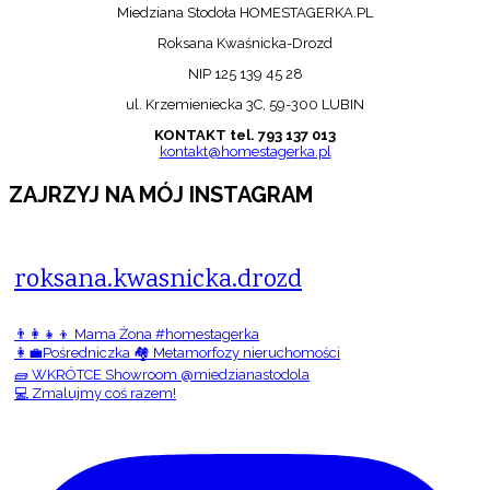
Miedziana Stodoła HOMESTAGERKA.PL
Roksana Kwaśnicka-Drozd
NIP 125 139 45 28
ul. Krzemieniecka 3C, 59-300 LUBIN
KONTAKT tel. 793 137 013
kontakt@homestagerka.pl
ZAJRZYJ NA MÓJ INSTAGRAM
roksana.kwasnicka.drozd
👨‍👩‍👧‍👦 Mama Żona #homestagerka
👩‍💼Pośredniczka 🏘️ Metamorfozy nieruchomości
🧱 WKRÓTCE Showroom @miedzianastodola
💻 Zmalujmy coś razem!