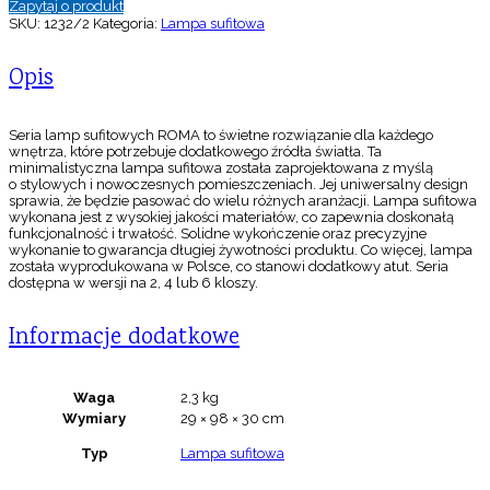
Zapytaj o produkt
SKU:
1232/2
Kategoria:
Lampa sufitowa
Opis
Seria lamp sufitowych ROMA to świetne rozwiązanie dla każdego
wnętrza, które potrzebuje dodatkowego źródła światła. Ta
minimalistyczna lampa sufitowa została zaprojektowana z myślą
o stylowych i nowoczesnych pomieszczeniach. Jej uniwersalny design
sprawia, że będzie pasować do wielu różnych aranżacji. Lampa sufitowa
wykonana jest z wysokiej jakości materiałów, co zapewnia doskonałą
funkcjonalność i trwałość. Solidne wykończenie oraz precyzyjne
wykonanie to gwarancja długiej żywotności produktu. Co więcej, lampa
została wyprodukowana w Polsce, co stanowi dodatkowy atut. Seria
dostępna w wersji na 2, 4 lub 6 kloszy.
Informacje dodatkowe
Waga
2,3 kg
Wymiary
29 × 98 × 30 cm
Typ
Lampa sufitowa