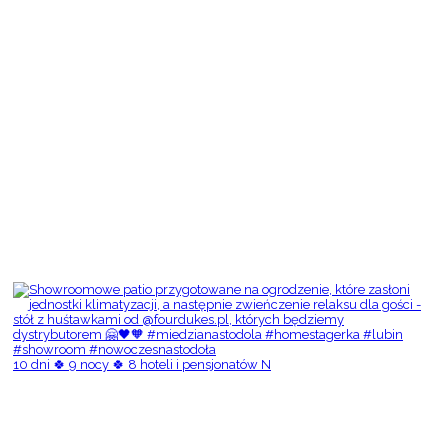
10 dni 🍀 9 nocy 🍀 8 hoteli i pensjonatów N