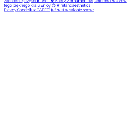
Piękny Candellux CAFEE' już wisi w salonie showr