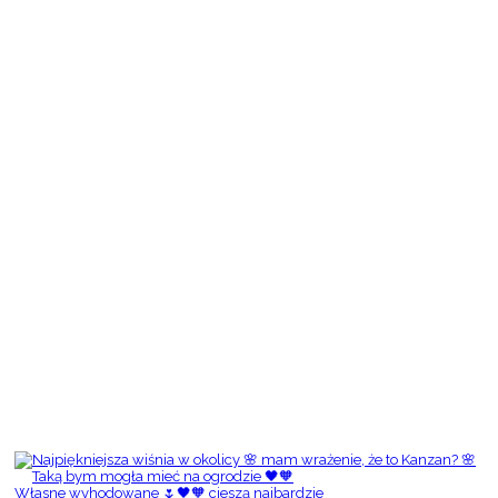
Własne wyhodowane 🌷🖤🧡 cieszą najbardzie