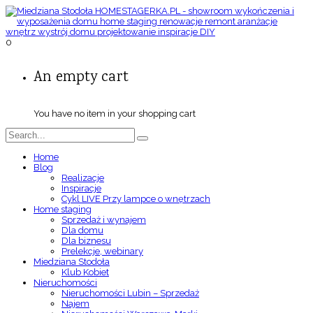
0
An empty cart
You have no item in your shopping cart
Home
Blog
Realizacje
Inspiracje
Cykl LIVE Przy lampce o wnętrzach
Home staging
Sprzedaż i wynajem
Dla domu
Dla biznesu
Prelekcje, webinary
Miedziana Stodoła
Klub Kobiet
Nieruchomości
Nieruchomości Lubin – Sprzedaż
Najem