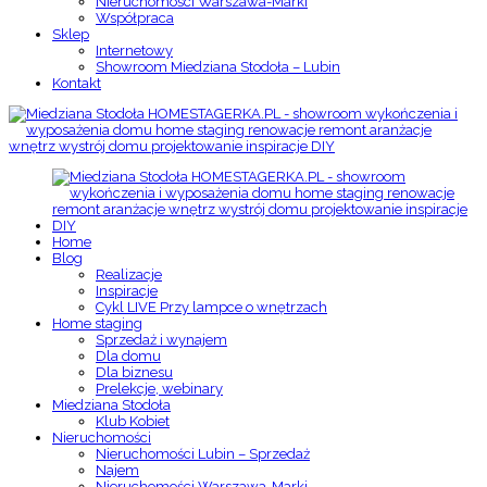
Nieruchomości Warszawa-Marki
Współpraca
Sklep
Internetowy
Showroom Miedziana Stodoła – Lubin
Kontakt
Home
Blog
Realizacje
Inspiracje
Cykl LIVE Przy lampce o wnętrzach
Home staging
Sprzedaż i wynajem
Dla domu
Dla biznesu
Prelekcje, webinary
Miedziana Stodoła
Klub Kobiet
Nieruchomości
Nieruchomości Lubin – Sprzedaż
Najem
Nieruchomości Warszawa-Marki