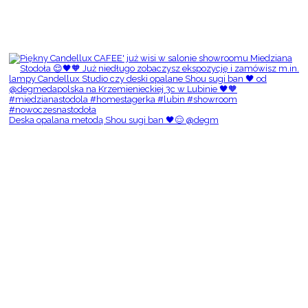
Deska opalana metodą Shou sugi ban 🖤😌 @degm