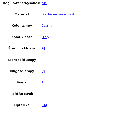
Regulowana wysokość
Nie
Materiał
Stal lakierowana, szkło
Kolor lampy
Czarny
Kolor klosza
Biały
Średnica klosza
14
Szerokość lampy
55
Długość lampy
23
Waga
2
Ilość żarówek
2
Oprawka
E14