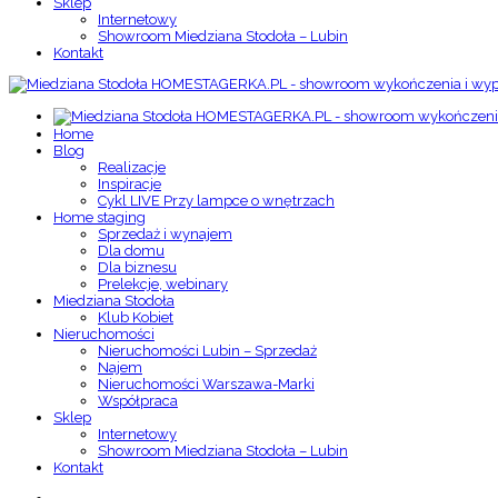
Sklep
Internetowy
Showroom Miedziana Stodoła – Lubin
Kontakt
Home
Blog
Realizacje
Inspiracje
Cykl LIVE Przy lampce o wnętrzach
Home staging
Sprzedaż i wynajem
Dla domu
Dla biznesu
Prelekcje, webinary
Miedziana Stodoła
Klub Kobiet
Nieruchomości
Nieruchomości Lubin – Sprzedaż
Najem
Nieruchomości Warszawa-Marki
Współpraca
Sklep
Internetowy
Showroom Miedziana Stodoła – Lubin
Kontakt