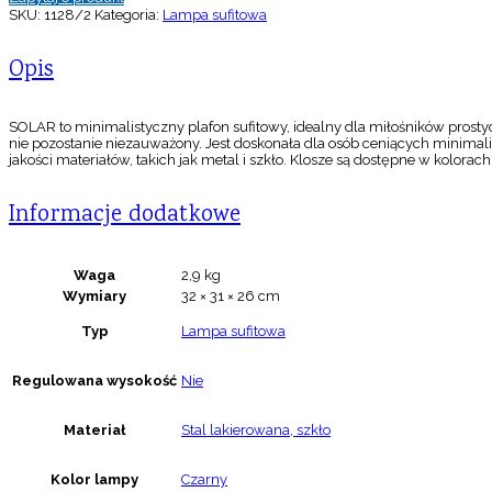
SKU:
1128/2
Kategoria:
Lampa sufitowa
Opis
SOLAR to minimalistyczny plafon sufitowy, idealny dla miłośników prosty
nie pozostanie niezauważony. Jest doskonała dla osób ceniących minimal
jakości materiałów, takich jak metal i szkło. Klosze są dostępne w kolorach
Informacje dodatkowe
Waga
2,9 kg
Wymiary
32 × 31 × 26 cm
Typ
Lampa sufitowa
Regulowana wysokość
Nie
Materiał
Stal lakierowana, szkło
Kolor lampy
Czarny