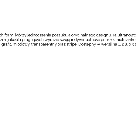
ch form, którzy jednocześnie poszukują oryginalnego designu. Ta ultranow
izm, jakość i pragnących wyrazić swoją indywidualność poprzez nietuzink
: grafit, miodowy, transparentny oraz stripe. Dostępny w wersji na 1, 2 lub 3 