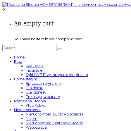
0
An empty cart
You have no item in your shopping cart
Home
Blog
Realizacje
Inspiracje
Cykl LIVE Przy lampce o wnętrzach
Home staging
Sprzedaż i wynajem
Dla domu
Dla biznesu
Prelekcje, webinary
Miedziana Stodoła
Klub Kobiet
Nieruchomości
Nieruchomości Lubin – Sprzedaż
Najem
Nieruchomości Warszawa-Marki
Współpraca