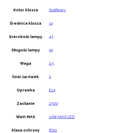
Kolor klosza
Grafitowy
Średnica klosza
14
Szerokość lampy
43
Długość lampy
19
Waga
2.5
Ilość żarówek
2
Oprawka
E14
Zasilanie
230V
Watt MAX
10W MAX LED
Klasa ochrony
IP20