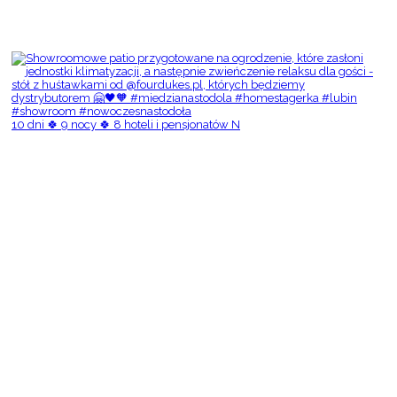
10 dni 🍀 9 nocy 🍀 8 hoteli i pensjonatów N