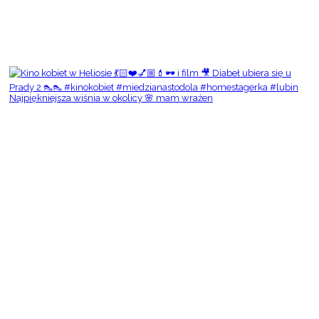
Najpiękniejsza wiśnia w okolicy 🌸 mam wrażen