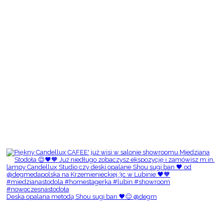
Deska opalana metodą Shou sugi ban 🖤😌 @degm