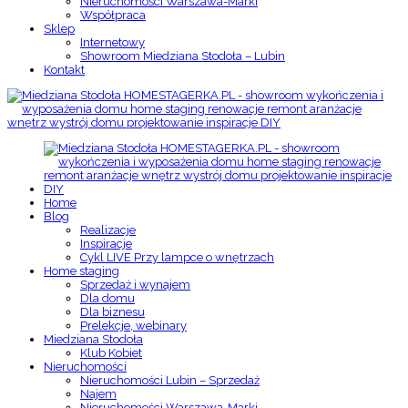
Nieruchomości Warszawa-Marki
Współpraca
Sklep
Internetowy
Showroom Miedziana Stodoła – Lubin
Kontakt
Home
Blog
Realizacje
Inspiracje
Cykl LIVE Przy lampce o wnętrzach
Home staging
Sprzedaż i wynajem
Dla domu
Dla biznesu
Prelekcje, webinary
Miedziana Stodoła
Klub Kobiet
Nieruchomości
Nieruchomości Lubin – Sprzedaż
Najem
Nieruchomości Warszawa-Marki