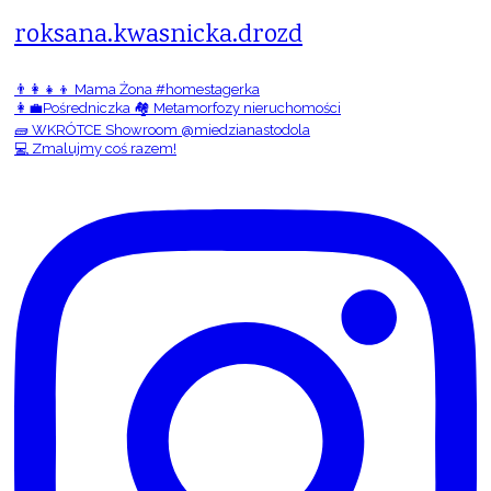
roksana.kwasnicka.drozd
👨‍👩‍👧‍👦 Mama Żona #homestagerka
👩‍💼Pośredniczka 🏘️ Metamorfozy nieruchomości
🧱 WKRÓTCE Showroom @miedzianastodola
💻 Zmalujmy coś razem!