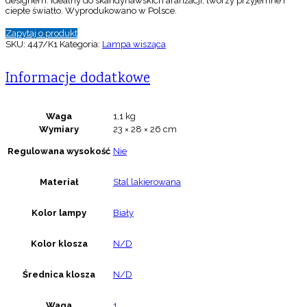
designem. Idealny do skandynawskich aranżacji, tworzy przyjemne i
ciepłe światło. Wyprodukowano w Polsce.
Zapytaj o produkt
SKU:
447/K1
Kategoria:
Lampa wisząca
Informacje dodatkowe
Waga
1,1 kg
Wymiary
23 × 28 × 26 cm
Regulowana wysokość
Nie
Materiał
Stal lakierowana
Kolor lampy
Biały
Kolor klosza
N/D
Średnica klosza
N/D
Waga
1