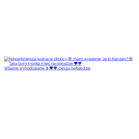
Własne wyhodowane 🌷🖤🧡 cieszą najbardzie