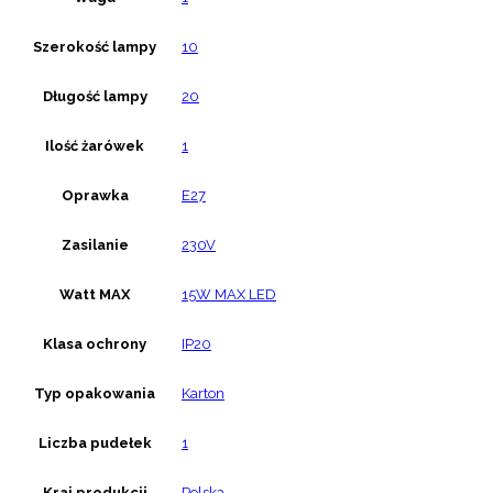
Szerokość lampy
10
Długość lampy
20
Ilość żarówek
1
Oprawka
E27
Zasilanie
230V
Watt MAX
15W MAX LED
Klasa ochrony
IP20
Typ opakowania
Karton
Liczba pudełek
1
Kraj produkcji
Polska