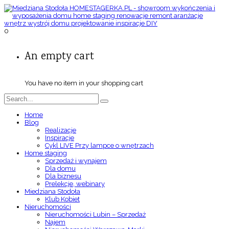
0
An empty cart
You have no item in your shopping cart
Home
Blog
Realizacje
Inspiracje
Cykl LIVE Przy lampce o wnętrzach
Home staging
Sprzedaż i wynajem
Dla domu
Dla biznesu
Prelekcje, webinary
Miedziana Stodoła
Klub Kobiet
Nieruchomości
Nieruchomości Lubin – Sprzedaż
Najem