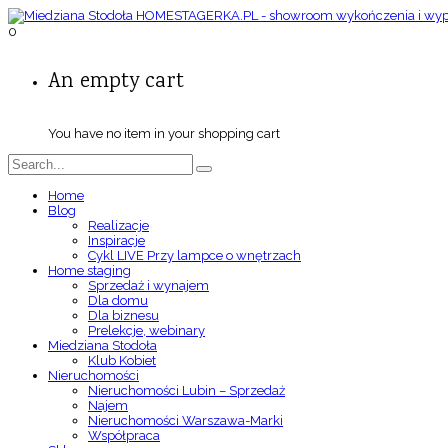
0
An empty cart
You have no item in your shopping cart
Home
Blog
Realizacje
Inspiracje
Cykl LIVE Przy lampce o wnętrzach
Home staging
Sprzedaż i wynajem
Dla domu
Dla biznesu
Prelekcje, webinary
Miedziana Stodoła
Klub Kobiet
Nieruchomości
Nieruchomości Lubin – Sprzedaż
Najem
Nieruchomości Warszawa-Marki
Współpraca