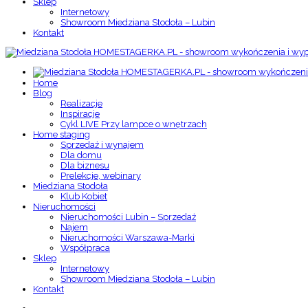
Sklep
Internetowy
Showroom Miedziana Stodoła – Lubin
Kontakt
Home
Blog
Realizacje
Inspiracje
Cykl LIVE Przy lampce o wnętrzach
Home staging
Sprzedaż i wynajem
Dla domu
Dla biznesu
Prelekcje, webinary
Miedziana Stodoła
Klub Kobiet
Nieruchomości
Nieruchomości Lubin – Sprzedaż
Najem
Nieruchomości Warszawa-Marki
Współpraca
Sklep
Internetowy
Showroom Miedziana Stodoła – Lubin
Kontakt