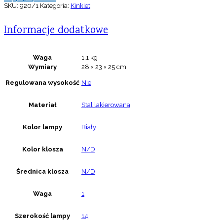
SKU:
920/1
Kategoria:
Kinkiet
Informacje dodatkowe
Waga
1,1 kg
Wymiary
28 × 23 × 25 cm
Regulowana wysokość
Nie
Materiał
Stal lakierowana
Kolor lampy
Biały
Kolor klosza
N/D
Średnica klosza
N/D
Waga
1
Szerokość lampy
14