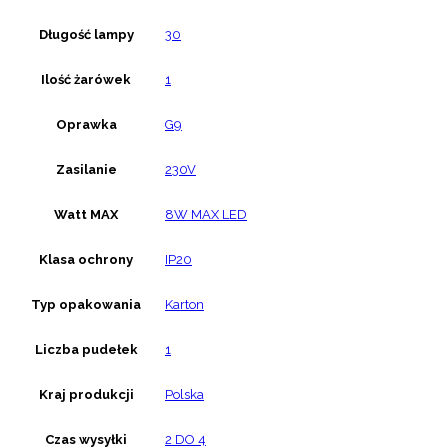
Długość lampy
30
Ilość żarówek
1
Oprawka
G9
Zasilanie
230V
Watt MAX
8W MAX LED
Klasa ochrony
IP20
Typ opakowania
Karton
Liczba pudełek
1
Kraj produkcji
Polska
Czas wysyłki
2 DO 4