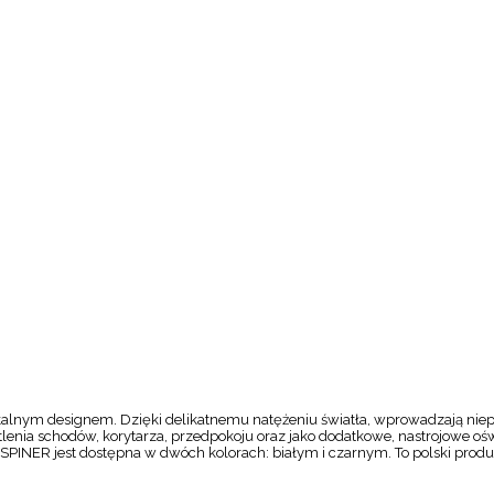
ikalnym designem. Dzięki delikatnemu natężeniu światła, wprowadzają niepo
tlenia schodów, korytarza, przedpokoju oraz jako dodatkowe, nastrojowe oświ
SPINER jest dostępna w dwóch kolorach: białym i czarnym. To polski produ