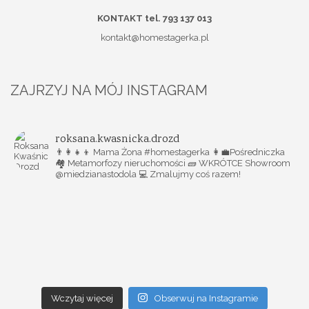
KONTAKT tel. 793 137 013
kontakt@homestagerka.pl
ZAJRZYJ NA MÓJ INSTAGRAM
roksana.kwasnicka.drozd
👨‍👩‍👧‍👦 Mama Żona #homestagerka
👩‍💼Pośredniczka
🏘️ Metamorfozy nieruchomości
🧱 WKRÓTCE Showroom
@miedzianastodola
💻 Zmalujmy coś razem!
Wczytaj więcej
Obserwuj na Instagramie