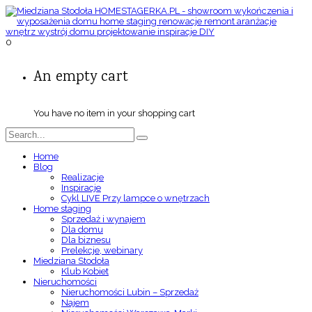
0
An empty cart
You have no item in your shopping cart
Home
Blog
Realizacje
Inspiracje
Cykl LIVE Przy lampce o wnętrzach
Home staging
Sprzedaż i wynajem
Dla domu
Dla biznesu
Prelekcje, webinary
Miedziana Stodoła
Klub Kobiet
Nieruchomości
Nieruchomości Lubin – Sprzedaż
Najem