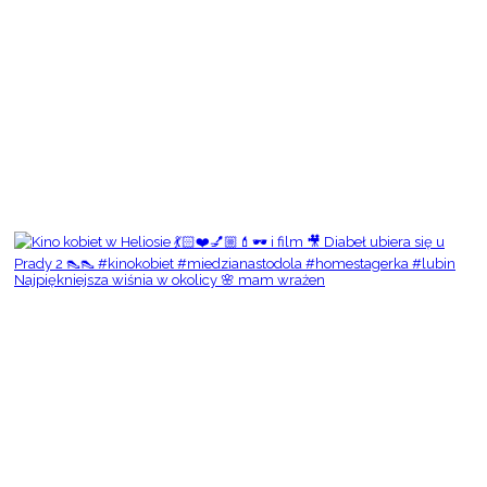
Najpiękniejsza wiśnia w okolicy 🌸 mam wrażen