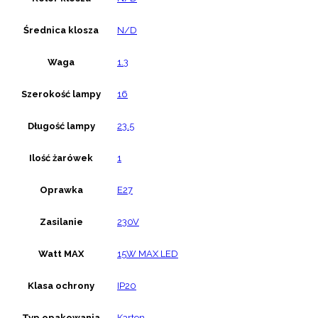
Średnica klosza
N/D
Waga
1.3
Szerokość lampy
16
Długość lampy
23.5
Ilość żarówek
1
Oprawka
E27
Zasilanie
230V
Watt MAX
15W MAX LED
Klasa ochrony
IP20
Typ opakowania
Karton