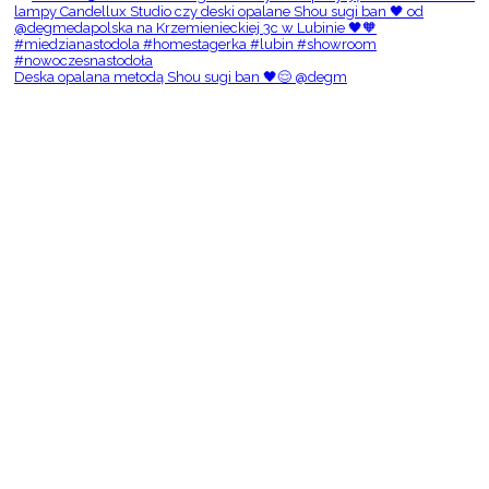
Deska opalana metodą Shou sugi ban 🖤😌 @degm