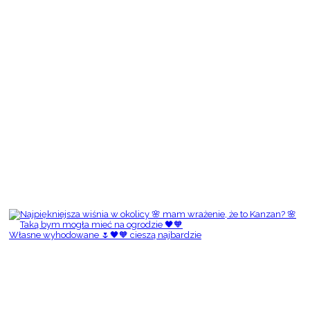
Własne wyhodowane 🌷🖤🧡 cieszą najbardzie