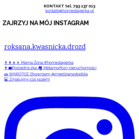
KONTAKT tel. 793 137 013
kontakt@homestagerka.pl
ZAJRZYJ NA MÓJ INSTAGRAM
roksana.kwasnicka.drozd
👨‍👩‍👧‍👦 Mama Żona #homestagerka
👩‍💼Pośredniczka 🏘️ Metamorfozy nieruchomości
🧱 WKRÓTCE Showroom @miedzianastodola
💻 Zmalujmy coś razem!