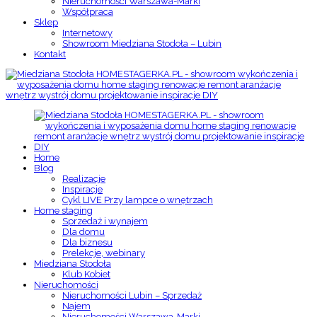
Nieruchomości Warszawa-Marki
Współpraca
Sklep
Internetowy
Showroom Miedziana Stodoła – Lubin
Kontakt
Home
Blog
Realizacje
Inspiracje
Cykl LIVE Przy lampce o wnętrzach
Home staging
Sprzedaż i wynajem
Dla domu
Dla biznesu
Prelekcje, webinary
Miedziana Stodoła
Klub Kobiet
Nieruchomości
Nieruchomości Lubin – Sprzedaż
Najem
Nieruchomości Warszawa-Marki