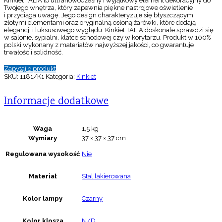
Kinkiet TALIA to ultranowoczesny i wyjątkowy element dekoracyjny do
Twojego wnętrza, który zapewnia piękne nastrojowe oświetlenie
i przyciąga uwagę. Jego design charakteryzuje się błyszczącymi
złotymi elementami oraz oryginalną osłoną żarówki, które dodają
elegancji i luksusowego wyglądu. Kinkiet TALIA doskonale sprawdzi się
w salonie, sypialni, klatce schodowej czy w korytarzu. Produkt w 100%
polski wykonany z materiałów najwyższej jakości, co gwarantuje
trwałość i solidność.
Zapytaj o produkt
SKU:
1181/K1
Kategoria:
Kinkiet
Informacje dodatkowe
Waga
1,5 kg
Wymiary
37 × 37 × 37 cm
Regulowana wysokość
Nie
Materiał
Stal lakierowana
Kolor lampy
Czarny
Kolor klosza
N/D