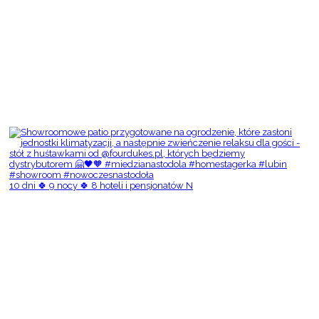
10 dni 🍀 9 nocy 🍀 8 hoteli i pensjonatów N