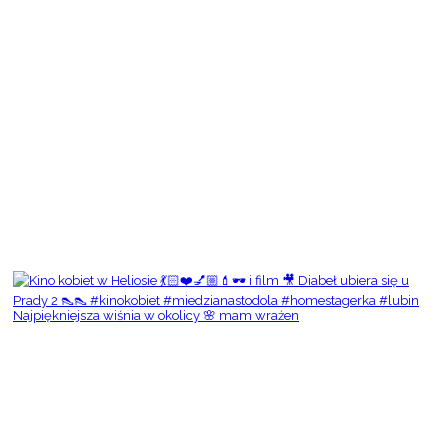
Najpiękniejsza wiśnia w okolicy 🌸 mam wrażen