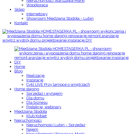
Nieruchomości Warszawa-Marki
Współpraca
Sklep
Internetowy
Showroom Miedziana Stodoła – Lubin
Kontakt
Home
Blog
Realizacje
Inspiracje
Cykl LIVE Przy lampce o wnętrzach
Home staging
Sprzedaż i wynajem
Dla domu
Dla biznesu
Prelekcje, webinary
Miedziana Stodoła
Klub Kobiet
Nieruchomości
Nieruchomości Lubin – Sprzedaż
Najem
Nieruchomości Warszawa-Marki