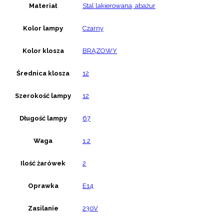
Materiał
Stal lakierowana, abażur
Kolor lampy
Czarny
Kolor klosza
BRĄZOWY
Średnica klosza
12
Szerokość lampy
12
Długość lampy
67
Waga
1.2
Ilość żarówek
2
Oprawka
E14
Zasilanie
230V