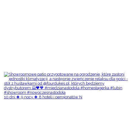
10 dni 🍀 9 nocy 🍀 8 hoteli i pensjonatów N