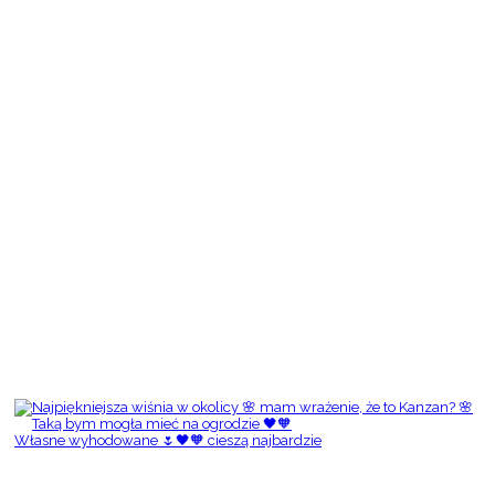
Własne wyhodowane 🌷🖤🧡 cieszą najbardzie