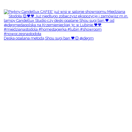
Deska opalana metodą Shou sugi ban 🖤😌 @degm