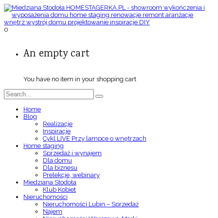
0
An empty cart
You have no item in your shopping cart
Home
Blog
Realizacje
Inspiracje
Cykl LIVE Przy lampce o wnętrzach
Home staging
Sprzedaż i wynajem
Dla domu
Dla biznesu
Prelekcje, webinary
Miedziana Stodoła
Klub Kobiet
Nieruchomości
Nieruchomości Lubin – Sprzedaż
Najem