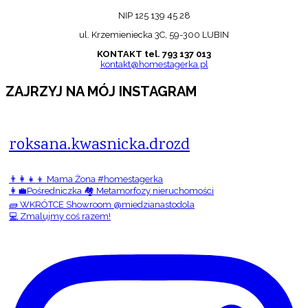
NIP 125 139 45 28
ul. Krzemieniecka 3C, 59-300 LUBIN
KONTAKT tel. 793 137 013
kontakt@homestagerka.pl
ZAJRZYJ NA MÓJ INSTAGRAM
roksana.kwasnicka.drozd
👨‍👩‍👧‍👦 Mama Żona #homestagerka
👩‍💼Pośredniczka 🏘️ Metamorfozy nieruchomości
🧱 WKRÓTCE Showroom @miedzianastodola
💻 Zmalujmy coś razem!