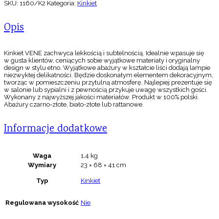
SKU:
1160/K2
Kategoria:
Kinkiet
Opis
Kinkiet VENE zachwyca lekkością i subtelnością. Idealnie wpasuje się
w gusta klientów, ceniących sobie wyjątkowe materiały i oryginalny
design w stylu etno. Wyjątkowe abażury w kształcie liści dodają lampie
niezwykłej delikatności. Będzie doskonałym elementem dekoracyjnym,
tworząc w pomieszczeniu przytulną atmosferę. Najlepiej prezentuje się
w salonie lub sypialni i z pewnością przykuje uwagę wszystkich gości.
Wykonany z najwyższej jakości materiałów. Produkt w 100% polski.
Abażury czarno-złote, biało-złote lub rattanowe.
Informacje dodatkowe
Waga
1,4 kg
Wymiary
23 × 68 × 41 cm
Typ
Kinkiet
Regulowana wysokość
Nie