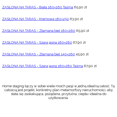
ZASŁONA NA TARAS – Biała 180×260 Taśma
65,90
zł
ZASŁONA NA TARAS – Kremowa 180×250
63,90
zł
ZASŁONA NA TARAS – Złamana biel 180×260
65,90
zł
ZASŁONA NA TARAS – Szara jasna 180×280
67,90
zł
ZASŁONA NA TARAS – Złamana biel 140×260
45,90
zł
ZASŁONA NA TARAS – Szara jasna 180×280 Taśma
67,90
zł
Home staging łączy w sobie wiele moich pasji w jedną idealną całość. Tą
całością jest projekt, konkretny plan metamorfozy nieruchomości, aby
stała się zaskakująca, pożądana, przytulna, ciepła i idealna do
użytkowania.