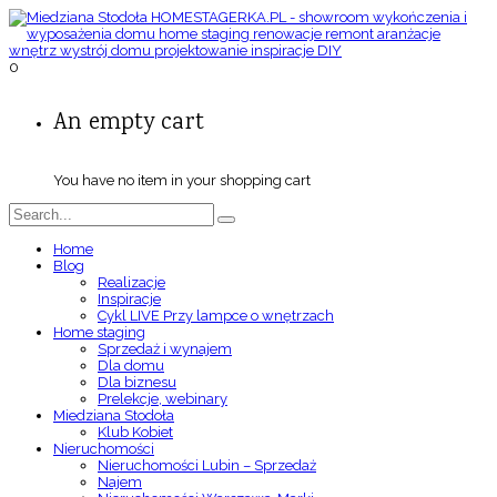
0
An empty cart
You have no item in your shopping cart
Home
Blog
Realizacje
Inspiracje
Cykl LIVE Przy lampce o wnętrzach
Home staging
Sprzedaż i wynajem
Dla domu
Dla biznesu
Prelekcje, webinary
Miedziana Stodoła
Klub Kobiet
Nieruchomości
Nieruchomości Lubin – Sprzedaż
Najem