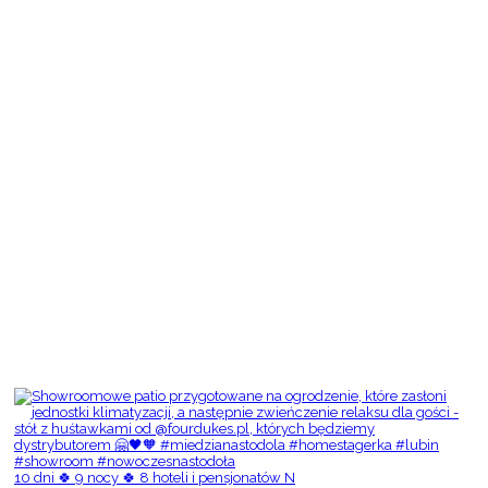
10 dni 🍀 9 nocy 🍀 8 hoteli i pensjonatów N