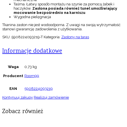
Taśma. Łatwy sposób montażu na szynie za pomocą żabek i
haczyków.
Zas
łona posiada r
ównie
ż tunel umożliwiający
mocowanie bezpośrednio na karniszu
Wygodna pielęgnacja
Tkanina zasłon nie jest wodoodporna. Z uwagi na swoją wytrzymałość
stanowi gwarancję zadowolenia z użytkowania.
SKU:
5908224093219-T
Kategoria:
Zasłony na taras
Informacje dodatkowe
Waga
0,73 kg
Producent
Room99
EAN
5908224093219
Kontynuuj zakupy
Realizuj zamówienie
Zobacz również