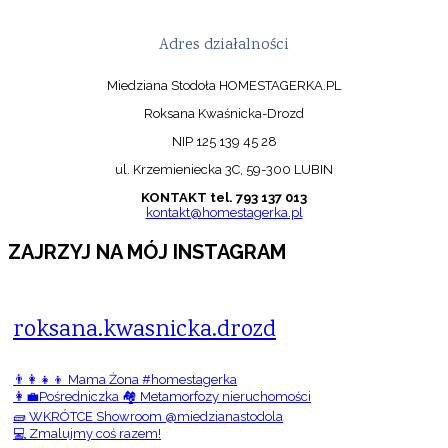
Adres działalności
Miedziana Stodoła HOMESTAGERKA.PL
Roksana Kwaśnicka-Drozd
NIP 125 139 45 28
ul. Krzemieniecka 3C, 59-300 LUBIN
KONTAKT tel. 793 137 013
kontakt@homestagerka.pl
ZAJRZYJ NA MÓJ INSTAGRAM
roksana.kwasnicka.drozd
👨‍👩‍👧‍👦 Mama Żona #homestagerka
👩‍💼Pośredniczka 🏘️ Metamorfozy nieruchomości
🧱 WKRÓTCE Showroom @miedzianastodola
💻 Zmalujmy coś razem!