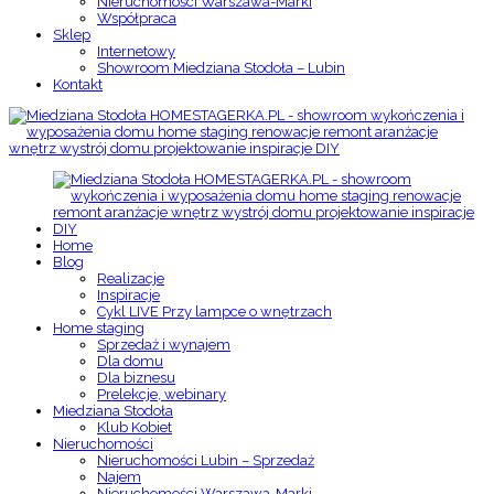
Nieruchomości Warszawa-Marki
Współpraca
Sklep
Internetowy
Showroom Miedziana Stodoła – Lubin
Kontakt
Home
Blog
Realizacje
Inspiracje
Cykl LIVE Przy lampce o wnętrzach
Home staging
Sprzedaż i wynajem
Dla domu
Dla biznesu
Prelekcje, webinary
Miedziana Stodoła
Klub Kobiet
Nieruchomości
Nieruchomości Lubin – Sprzedaż
Najem
Nieruchomości Warszawa-Marki