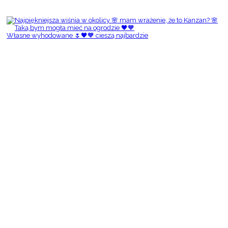
Własne wyhodowane 🌷🖤🧡 cieszą najbardzie