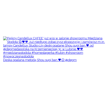
Deska opalana metodą Shou sugi ban 🖤😌 @degm