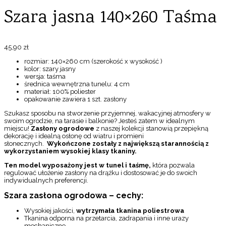
Szara jasna 140×260 Taśma
45,90
zł
rozmiar: 140×260 cm (szerokość x wysokość )
kolor: szary jasny
wersja: taśma
średnica wewnętrzna tunelu: 4 cm
materiał: 100% poliester
opakowanie zawiera 1 szt. zasłony
Szukasz sposobu na stworzenie przyjemnej, wakacyjnej atmosfery w
swoim ogrodzie, na tarasie i balkonie? Jesteś zatem w idealnym
miejscu!
Zasłony ogrodowe
z naszej kolekcji stanowią przepiękną
dekorację i idealną osłonę od wiatru i promieni
słonecznych.
Wykończone zostały z największą starannością z
wykorzystaniem wysokiej klasy tkaniny.
Ten model wyposażony jest w tunel i taśmę,
która pozwala
regulować ułożenie zasłony na drążku i dostosować je do swoich
indywidualnych preferencji.
Szara zasłona ogrodowa – cechy:
Wysokiej jakości,
wytrzymała tkanina poliestrowa
Tkanina odporna na przetarcia, zadrapania i inne urazy
mechaniczne