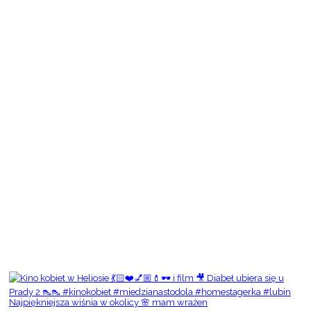
Najpiękniejsza wiśnia w okolicy 🌸 mam wrażen