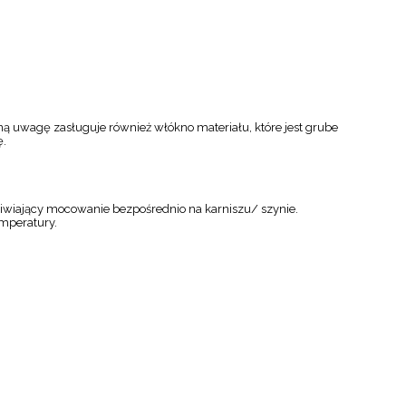
 uwagę zasługuje również włókno materiału, które jest grube
ę.
wiający mocowanie bezpośrednio na karniszu/ szynie.
emperatury.