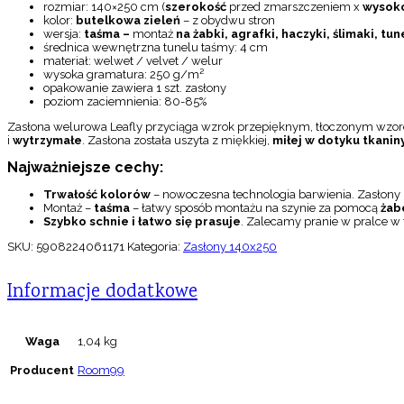
rozmiar: 140×250 cm (
szerokość
przed zmarszczeniem x
wysok
kolor:
butelkowa zieleń
– z obydwu stron
wersja:
taśma –
montaż
na żabki, agrafki, haczyki, ślimaki, tun
średnica wewnętrzna tunelu taśmy: 4 cm
materiał: welwet / velvet / welur
wysoka gramatura: 250 g/m²
opakowanie zawiera 1 szt. zasłony
poziom zaciemnienia: 80-85%
Zasłona welurowa Leafly przyciąga wzrok przepięknym, tłoczonym wzorem
i
wytrzymałe
. Zasłona została uszyta z miękkiej,
miłej w dotyku tkani
Najważniejsze cechy:
Trwałość kolorów
– nowoczesna technologia barwienia. Zasłony z
Montaż –
taśma
– łatwy sposób montażu na szynie za pomocą
żab
Szybko schnie i łatwo się prasuje
. Zalecamy pranie w pralce w 
SKU:
5908224061171
Kategoria:
Zasłony 140x250
Informacje dodatkowe
Waga
1,04 kg
Producent
Room99