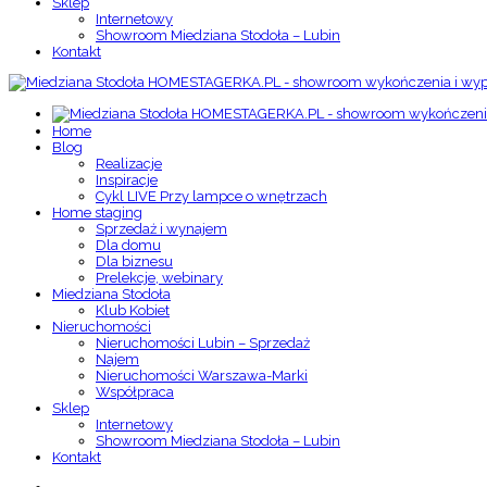
Sklep
Internetowy
Showroom Miedziana Stodoła – Lubin
Kontakt
Home
Blog
Realizacje
Inspiracje
Cykl LIVE Przy lampce o wnętrzach
Home staging
Sprzedaż i wynajem
Dla domu
Dla biznesu
Prelekcje, webinary
Miedziana Stodoła
Klub Kobiet
Nieruchomości
Nieruchomości Lubin – Sprzedaż
Najem
Nieruchomości Warszawa-Marki
Współpraca
Sklep
Internetowy
Showroom Miedziana Stodoła – Lubin
Kontakt