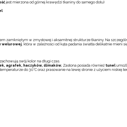
ość
jest mierzona od górnej krawędzi tkaniny do samego dołu)
el
 zamkniętym w zmysłowej i aksamitnej strukturze tkaniny. Na szczególną
ny welurowej
, która w zależności od kąta padania światła delikatnie mieni si
achowują swój kolor na długi czas.
ek, agrafek, haczyków, ślimaków.
Zasłona posiada również
tunel
umożli
temperaturze do 30°C oraz prasowanie na lewej stronie z użyciem niskiej t