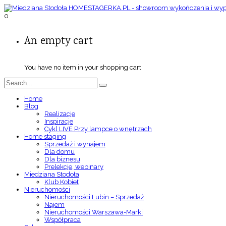
0
An empty cart
You have no item in your shopping cart
Home
Blog
Realizacje
Inspiracje
Cykl LIVE Przy lampce o wnętrzach
Home staging
Sprzedaż i wynajem
Dla domu
Dla biznesu
Prelekcje, webinary
Miedziana Stodoła
Klub Kobiet
Nieruchomości
Nieruchomości Lubin – Sprzedaż
Najem
Nieruchomości Warszawa-Marki
Współpraca