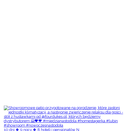
10 dni 🍀 9 nocy 🍀 8 hoteli i pensjonatów N