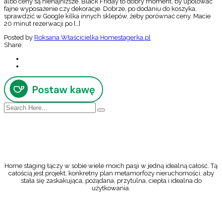
albo ceny są nienajniższe. Black Friday to dobry moment, by upolować
fajne wyposażenie czy dekoracje. Dobrze, po dodaniu do koszyka,
sprawdzić w Google kilka innych sklepów, żeby porównać ceny. Macie
20 minut rezerwacji po […]
Posted by
Roksana Właścicielka Homestagerka.pl
Share:
Home staging łączy w sobie wiele moich pasji w jedną idealną całość. Tą
całością jest projekt, konkretny plan metamorfozy nieruchomości, aby
stała się zaskakująca, pożądana, przytulna, ciepła i idealna do
użytkowania.