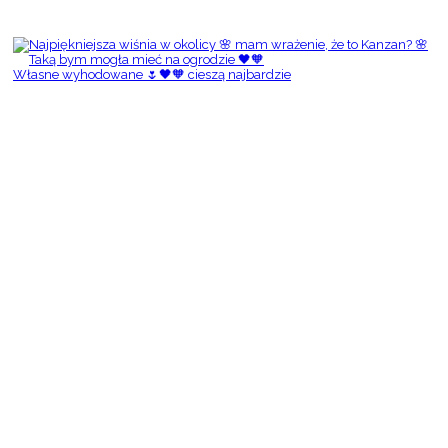
Własne wyhodowane 🌷🖤🧡 cieszą najbardzie