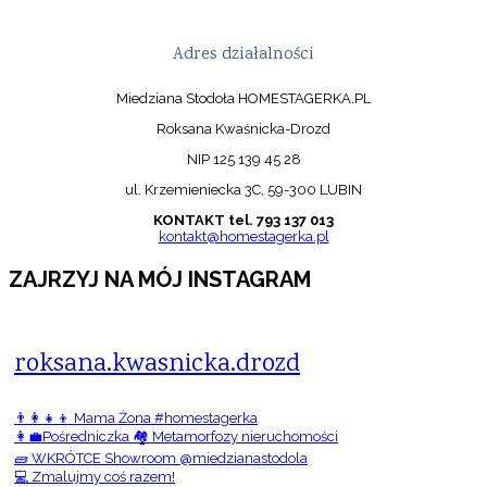
Adres działalności
Miedziana Stodoła HOMESTAGERKA.PL
Roksana Kwaśnicka-Drozd
NIP 125 139 45 28
ul. Krzemieniecka 3C, 59-300 LUBIN
KONTAKT tel. 793 137 013
kontakt@homestagerka.pl
ZAJRZYJ NA MÓJ INSTAGRAM
roksana.kwasnicka.drozd
👨‍👩‍👧‍👦 Mama Żona #homestagerka
👩‍💼Pośredniczka 🏘️ Metamorfozy nieruchomości
🧱 WKRÓTCE Showroom @miedzianastodola
💻 Zmalujmy coś razem!