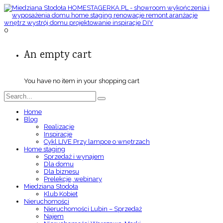
0
An empty cart
You have no item in your shopping cart
Home
Blog
Realizacje
Inspiracje
Cykl LIVE Przy lampce o wnętrzach
Home staging
Sprzedaż i wynajem
Dla domu
Dla biznesu
Prelekcje, webinary
Miedziana Stodoła
Klub Kobiet
Nieruchomości
Nieruchomości Lubin – Sprzedaż
Najem