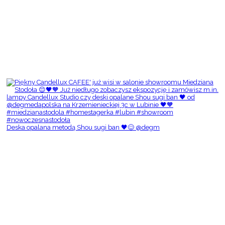
Deska opalana metodą Shou sugi ban 🖤😌 @degm