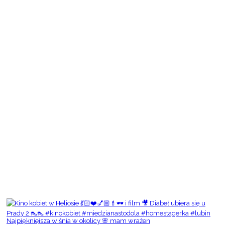
Najpiękniejsza wiśnia w okolicy 🌸 mam wrażen