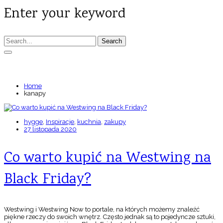
Enter your keyword
Search
TAGS: KANAPY
Home
kanapy
hygge
,
Inspiracje
,
kuchnia
,
zakupy
27 listopada 2020
Co warto kupić na Westwing na
Black Friday?
Westwing i Westwing Now to portale, na których możemy znaleźć
piękne rzeczy do swoich wnętrz. Często jednak są to pojedyncze sztuki,