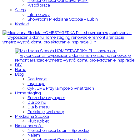
Nieruchomości Warszawa-Marki
Współpraca
Sklep
Internetowy
Showroom Miedziana Stodoła – Lubin
Kontakt
Home
Blog
Realizacje
Inspiracje
Cykl LIVE Przy lampce o wnętrzach
Home staging
Sprzedaż i wynajem
Dla domu
Dla biznesu
Prelekcje, webinary
Miedziana Stodoła
Klub Kobiet
Nieruchomości
Nieruchomości Lubin – Sprzedaż
Najem
Nieruchomości Warszawa-Marki