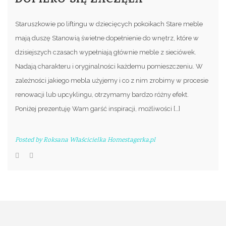
DOPIERO SIĘ ZACZĘŁA
Staruszkowie po liftingu w dziecięcych pokoikach Stare meble
mają duszę Stanowią świetne dopełnienie do wnętrz, które w
dzisiejszych czasach wypełniają głównie meble z sieciówek.
Nadają charakteru i oryginalności każdemu pomieszczeniu. W
zależności jakiego mebla użyjemy i co z nim zrobimy w procesie
renowacji lub upcyklingu, otrzymamy bardzo różny efekt.
Poniżej prezentuję Wam garść inspiracji, możliwości […]
Posted by
Roksana Właścicielka Homestagerka.pl