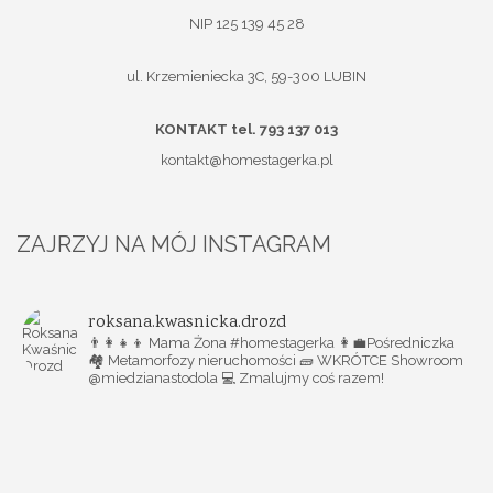
NIP 125 139 45 28
ul. Krzemieniecka 3C, 59-300 LUBIN
KONTAKT tel. 793 137 013
kontakt@homestagerka.pl
ZAJRZYJ NA MÓJ INSTAGRAM
roksana.kwasnicka.drozd
👨‍👩‍👧‍👦 Mama Żona #homestagerka
👩‍💼Pośredniczka
🏘️ Metamorfozy nieruchomości
🧱 WKRÓTCE Showroom
@miedzianastodola
💻 Zmalujmy coś razem!