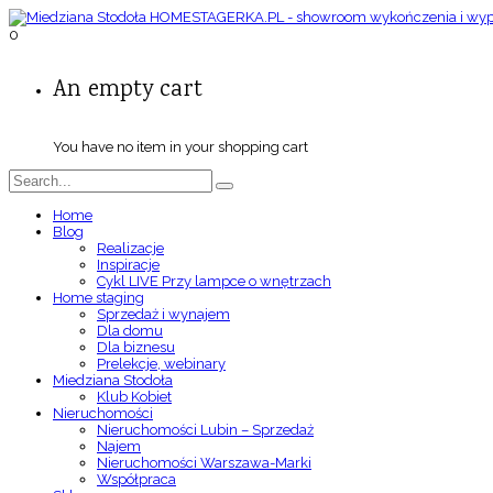
0
An empty cart
You have no item in your shopping cart
Home
Blog
Realizacje
Inspiracje
Cykl LIVE Przy lampce o wnętrzach
Home staging
Sprzedaż i wynajem
Dla domu
Dla biznesu
Prelekcje, webinary
Miedziana Stodoła
Klub Kobiet
Nieruchomości
Nieruchomości Lubin – Sprzedaż
Najem
Nieruchomości Warszawa-Marki
Współpraca