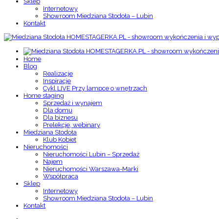
Sklep
Internetowy
Showroom Miedziana Stodoła – Lubin
Kontakt
Home
Blog
Realizacje
Inspiracje
Cykl LIVE Przy lampce o wnętrzach
Home staging
Sprzedaż i wynajem
Dla domu
Dla biznesu
Prelekcje, webinary
Miedziana Stodoła
Klub Kobiet
Nieruchomości
Nieruchomości Lubin – Sprzedaż
Najem
Nieruchomości Warszawa-Marki
Współpraca
Sklep
Internetowy
Showroom Miedziana Stodoła – Lubin
Kontakt