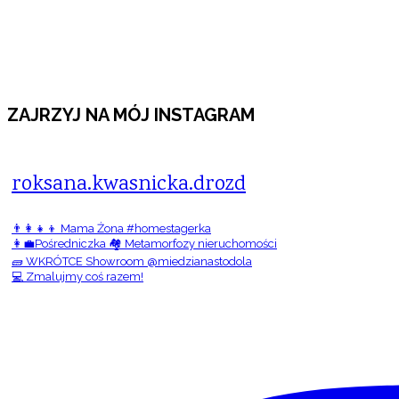
ZAJRZYJ NA MÓJ INSTAGRAM
roksana.kwasnicka.drozd
👨‍👩‍👧‍👦 Mama Żona #homestagerka
👩‍💼Pośredniczka 🏘️ Metamorfozy nieruchomości
🧱 WKRÓTCE Showroom @miedzianastodola
💻 Zmalujmy coś razem!