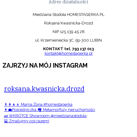
Adres działalności
Miedziana Stodoła HOMESTAGERKA.PL
Roksana Kwaśnicka-Drozd
NIP 125 139 45 28
ul. Krzemieniecka 3C, 59-300 LUBIN
KONTAKT tel. 793 137 013
kontakt@homestagerka.pl
ZAJRZYJ NA MÓJ INSTAGRAM
roksana.kwasnicka.drozd
👨‍👩‍👧‍👦 Mama Żona #homestagerka
👩‍💼Pośredniczka 🏘️ Metamorfozy nieruchomości
🧱 WKRÓTCE Showroom @miedzianastodola
💻 Zmalujmy coś razem!