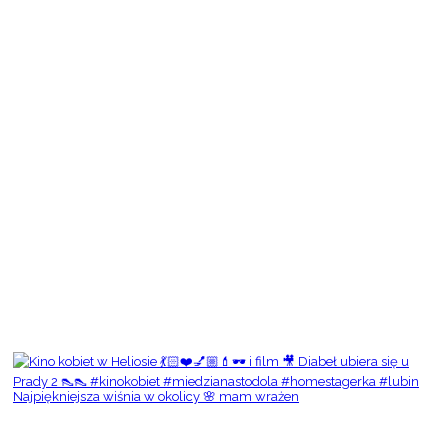
Najpiękniejsza wiśnia w okolicy 🌸 mam wrażen