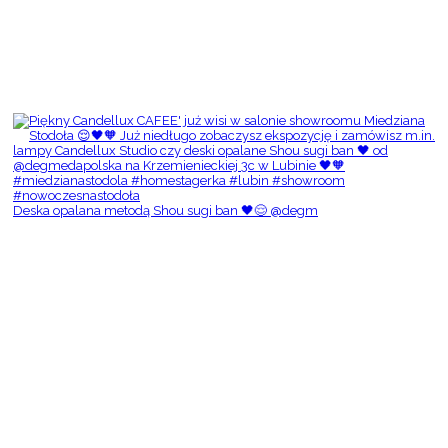
Deska opalana metodą Shou sugi ban 🖤😌 @degm