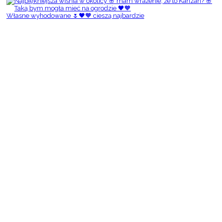
Własne wyhodowane 🌷🖤🧡 cieszą najbardzie