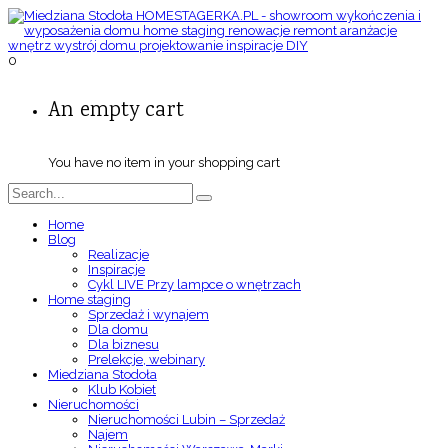
0
An empty cart
You have no item in your shopping cart
Home
Blog
Realizacje
Inspiracje
Cykl LIVE Przy lampce o wnętrzach
Home staging
Sprzedaż i wynajem
Dla domu
Dla biznesu
Prelekcje, webinary
Miedziana Stodoła
Klub Kobiet
Nieruchomości
Nieruchomości Lubin – Sprzedaż
Najem