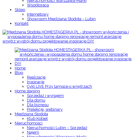
Nieruchomości Warszawa-Marki
Współpraca
Sklep
Internetowy
Showroom Miedziana Stodoła – Lubin
Kontakt
Home
Blog
Realizacje
Inspiracje
Cykl LIVE Przy lampce o wnętrzach
Home staging
Sprzedaż i wynajem
Dla domu
Dla biznesu
Prelekcje, webinary
Miedziana Stodoła
Klub Kobiet
Nieruchomości
Nieruchomości Lubin – Sprzedaż
Najem
Nieruchomości Warszawa-Marki