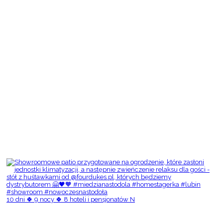
10 dni 🍀 9 nocy 🍀 8 hoteli i pensjonatów N