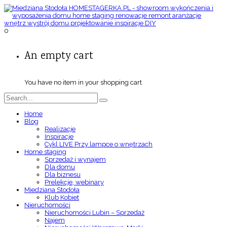
0
An empty cart
You have no item in your shopping cart
Home
Blog
Realizacje
Inspiracje
Cykl LIVE Przy lampce o wnętrzach
Home staging
Sprzedaż i wynajem
Dla domu
Dla biznesu
Prelekcje, webinary
Miedziana Stodoła
Klub Kobiet
Nieruchomości
Nieruchomości Lubin – Sprzedaż
Najem