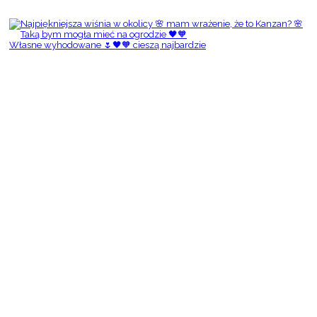
Własne wyhodowane 🌷🖤🧡 cieszą najbardzie