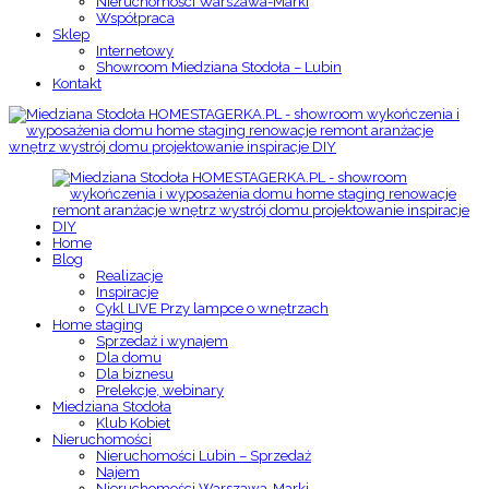
Nieruchomości Warszawa-Marki
Współpraca
Sklep
Internetowy
Showroom Miedziana Stodoła – Lubin
Kontakt
Home
Blog
Realizacje
Inspiracje
Cykl LIVE Przy lampce o wnętrzach
Home staging
Sprzedaż i wynajem
Dla domu
Dla biznesu
Prelekcje, webinary
Miedziana Stodoła
Klub Kobiet
Nieruchomości
Nieruchomości Lubin – Sprzedaż
Najem
Nieruchomości Warszawa-Marki