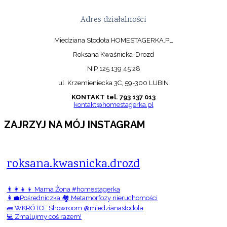
Adres działalności
Miedziana Stodoła HOMESTAGERKA.PL
Roksana Kwaśnicka-Drozd
NIP 125 139 45 28
ul. Krzemieniecka 3C, 59-300 LUBIN
KONTAKT tel. 793 137 013
kontakt@homestagerka.pl
ZAJRZYJ NA MÓJ INSTAGRAM
roksana.kwasnicka.drozd
👨‍👩‍👧‍👦 Mama Żona #homestagerka
👩‍💼Pośredniczka 🏘️ Metamorfozy nieruchomości
🧱 WKRÓTCE Showroom @miedzianastodola
💻 Zmalujmy coś razem!