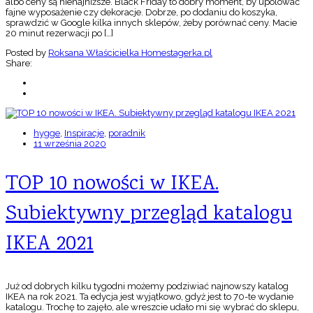
albo ceny są nienajniższe. Black Friday to dobry moment, by upolować
fajne wyposażenie czy dekoracje. Dobrze, po dodaniu do koszyka,
sprawdzić w Google kilka innych sklepów, żeby porównać ceny. Macie
20 minut rezerwacji po […]
Posted by
Roksana Właścicielka Homestagerka.pl
Share:
hygge
,
Inspiracje
,
poradnik
11 września 2020
TOP 10 nowości w IKEA.
Subiektywny przegląd katalogu
IKEA 2021
Już od dobrych kilku tygodni możemy podziwiać najnowszy katalog
IKEA na rok 2021. Ta edycja jest wyjątkowo, gdyż jest to 70-te wydanie
katalogu. Trochę to zajęło, ale wreszcie udało mi się wybrać do sklepu,