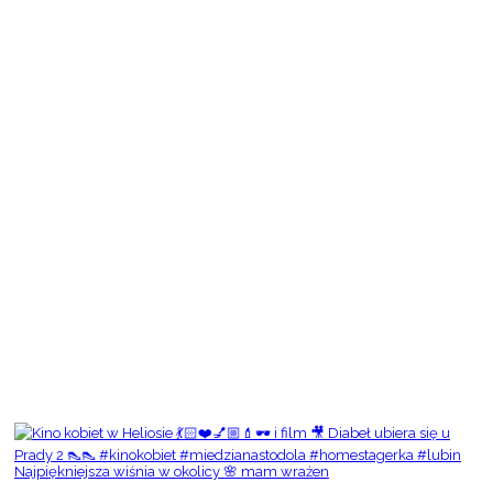
Najpiękniejsza wiśnia w okolicy 🌸 mam wrażen