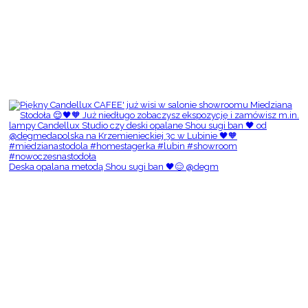
Deska opalana metodą Shou sugi ban 🖤😌 @degm