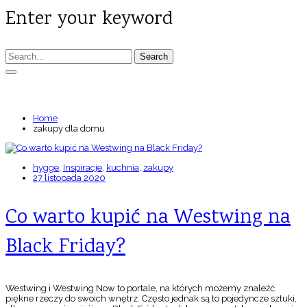
Enter your keyword
Search
TAGS: ZAKUPY DLA DOMU
Home
zakupy dla domu
hygge
,
Inspiracje
,
kuchnia
,
zakupy
27 listopada 2020
Co warto kupić na Westwing na
Black Friday?
Westwing i Westwing Now to portale, na których możemy znaleźć
piękne rzeczy do swoich wnętrz. Często jednak są to pojedyncze sztuki,