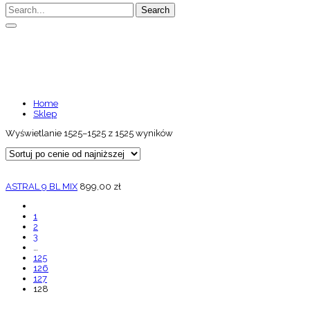
Search
CZARNY
Home
Sklep
Wyświetlanie 1525–1525 z 1525 wyników
ASTRAL 9 BL MIX
899,00
zł
1
2
3
…
125
126
127
128