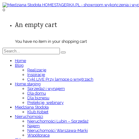
0
An empty cart
You have no item in your shopping cart
Home
Blog
Realizacje
Inspiracje
Cykl LIVE Przy lampce o wnętrzach
Home staging
Sprzedaż i wynajem
Dla domu
Dla biznesu
Prelekcje, webinary
Miedziana Stodoła
Klub Kobiet
Nieruchomości
Nieruchomości Lubin – Sprzedaż
Najem
Nieruchomości Warszawa-Marki
Współpraca