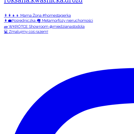
roksana.kwasnicka.drozd
👨‍👩‍👧‍👦 Mama Żona #homestagerka
👩‍💼Pośredniczka 🏘️ Metamorfozy nieruchomości
🧱 WKRÓTCE Showroom @miedzianastodola
💻 Zmalujmy coś razem!