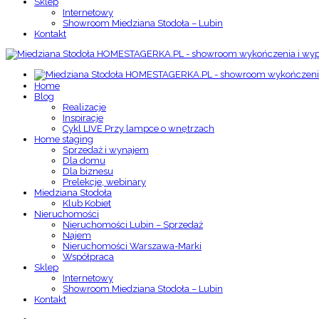
Sklep
Internetowy
Showroom Miedziana Stodoła – Lubin
Kontakt
Home
Blog
Realizacje
Inspiracje
Cykl LIVE Przy lampce o wnętrzach
Home staging
Sprzedaż i wynajem
Dla domu
Dla biznesu
Prelekcje, webinary
Miedziana Stodoła
Klub Kobiet
Nieruchomości
Nieruchomości Lubin – Sprzedaż
Najem
Nieruchomości Warszawa-Marki
Współpraca
Sklep
Internetowy
Showroom Miedziana Stodoła – Lubin
Kontakt