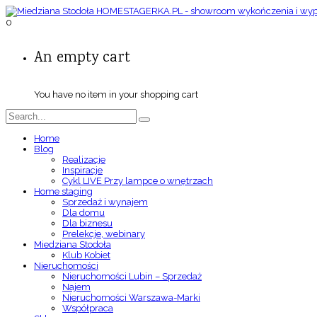
0
An empty cart
You have no item in your shopping cart
Home
Blog
Realizacje
Inspiracje
Cykl LIVE Przy lampce o wnętrzach
Home staging
Sprzedaż i wynajem
Dla domu
Dla biznesu
Prelekcje, webinary
Miedziana Stodoła
Klub Kobiet
Nieruchomości
Nieruchomości Lubin – Sprzedaż
Najem
Nieruchomości Warszawa-Marki
Współpraca