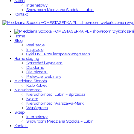
Sklep
Internetowy
Showroom Miedziana Stodoła – Lubin
Kontakt
Home
Blog
Realizacje
Inspiracje
Cykl LIVE Przy lampce o wnętrzach
Home staging
Sprzedaż i wynajem
Dla domu
Dla biznesu
Prelekcje, webinary
Miedziana Stodoła
Klub Kobiet
Nieruchomości
Nieruchomości Lubin – Sprzedaż
Najem
Nieruchomości Warszawa-Marki
Współpraca
Sklep
Internetowy
Showroom Miedziana Stodoła – Lubin
Kontakt