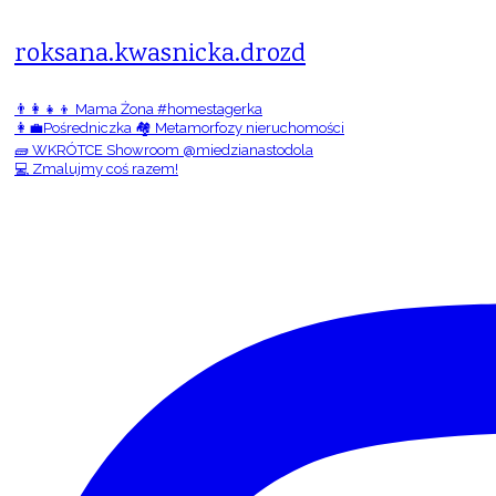
roksana.kwasnicka.drozd
👨‍👩‍👧‍👦 Mama Żona #homestagerka
👩‍💼Pośredniczka 🏘️ Metamorfozy nieruchomości
🧱 WKRÓTCE Showroom @miedzianastodola
💻 Zmalujmy coś razem!