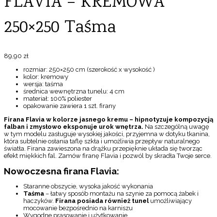
FLAVIA – KREMOWA
250×250 Taśma
89,90
zł
rozmiar: 250×250 cm (szerokość x wysokość )
kolor: kremowy
wersja: taśma
średnica wewnętrzna tunelu: 4 cm
materiał: 100% poliester
opakowanie zawiera 1 szt. firany
Firana Flavia w kolorze jasnego kremu – hipnotyzuje kompozycją
falban i zmysłowo eksponuje urok wnętrza.
Na szczególną uwagę
w tym modelu zasługuje wysokiej jakości, przyjemna w dotyku tkanina,
która subtelnie osłania taflę szkła i umożliwia przepływ naturalnego
światła. Firana zawieszona na drążku przepięknie układa się tworząc
efekt miękkich fal. Zamów firanę Flavia i pozwól by skradła Twoje serce.
Nowoczesna firana Flavia:
Staranne obszycie, wysoka jakość wykonania
Taśma
– łatwy sposób montażu na szynie za pomocą żabek i
haczyków.
Firana posiada również tunel
umożliwiający
mocowanie bezpośrednio na karniszu
Wygodne prasowanie i użytkowanie