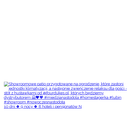
10 dni 🍀 9 nocy 🍀 8 hoteli i pensjonatów N