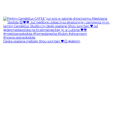
Deska opalana metodą Shou sugi ban 🖤😌 @degm