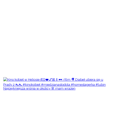
Najpiękniejsza wiśnia w okolicy 🌸 mam wrażen