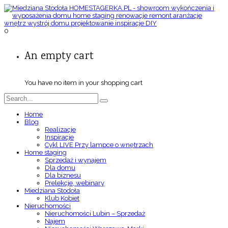
0
An empty cart
You have no item in your shopping cart
Home
Blog
Realizacje
Inspiracje
Cykl LIVE Przy lampce o wnętrzach
Home staging
Sprzedaż i wynajem
Dla domu
Dla biznesu
Prelekcje, webinary
Miedziana Stodoła
Klub Kobiet
Nieruchomości
Nieruchomości Lubin – Sprzedaż
Najem