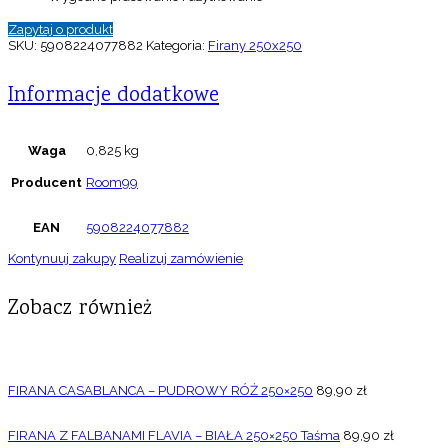
Zapytaj o produkt
SKU:
5908224077882
Kategoria:
Firany 250x250
Informacje dodatkowe
Waga
0,825 kg
Producent
Room99
EAN
5908224077882
Kontynuuj zakupy
Realizuj zamówienie
Zobacz również
FIRANA CASABLANCA – PUDROWY RÓŻ 250×250
89,90
zł
FIRANA Z FALBANAMI FLAVIA – BIAŁA 250×250 Taśma
89,90
zł