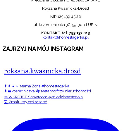
Miedziana Stodoła HOMESTAGERKA.PL
Roksana Kwaśnicka-Drozd
NIP 125 139 45 28
ul. Krzemieniecka 3C, 59-300 LUBIN
KONTAKT tel. 793 137 013
kontakt@homestagerka.pl
ZAJRZYJ NA MÓJ INSTAGRAM
roksana.kwasnicka.drozd
👨‍👩‍👧‍👦 Mama Żona #homestagerka
👩‍💼Pośredniczka 🏘️ Metamorfozy nieruchomości
🧱 WKRÓTCE Showroom @miedzianastodola
💻 Zmalujmy coś razem!