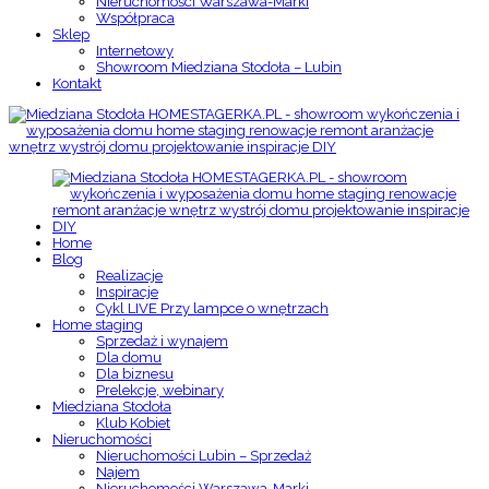
Nieruchomości Warszawa-Marki
Współpraca
Sklep
Internetowy
Showroom Miedziana Stodoła – Lubin
Kontakt
Home
Blog
Realizacje
Inspiracje
Cykl LIVE Przy lampce o wnętrzach
Home staging
Sprzedaż i wynajem
Dla domu
Dla biznesu
Prelekcje, webinary
Miedziana Stodoła
Klub Kobiet
Nieruchomości
Nieruchomości Lubin – Sprzedaż
Najem
Nieruchomości Warszawa-Marki