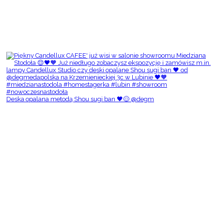
Deska opalana metodą Shou sugi ban 🖤😌 @degm