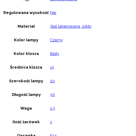
Regulowana wysokość
Nie
Materiał
Stal lakierowana, szkło
Kolor lampy
Czarny
Kolor klosza
Biały
Średnica klosza
15
Szerokość lampy
20
Długość lampy
50
Waga
1.5
Ilość żarówek
1
Oprawka
E14