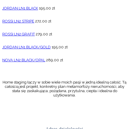
JORDAN LN1 BLACK
195,00
zł
ROSSI LN2 STRIPE
272,00
zł
ROSSI LN2 GRAFIT
279,00
zł
JORDAN LN1 BLACK/GOLD
195,00
zł
NOVA LN2 BLACK/OPAL
289,00
zł
Home staging łączy w sobie wiele moich pasji w jedną idealną całość. Tą
całością jest projekt, konkretny plan metamorfozy nieruchomości, aby
stała się zaskakująca, pożądana, przytulna, ciepła i idealna do
użytkowania.