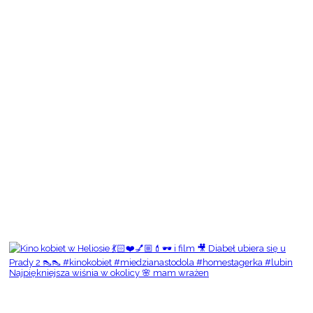
Najpiękniejsza wiśnia w okolicy 🌸 mam wrażen