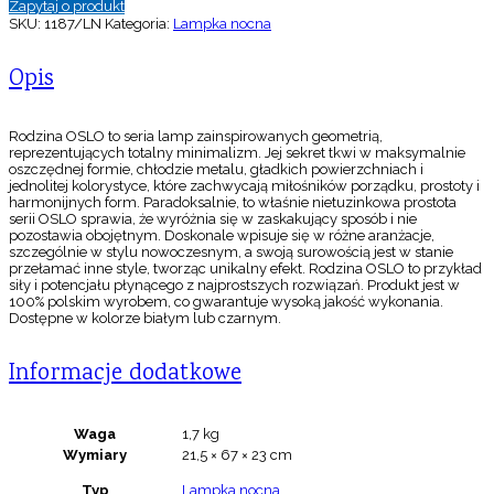
Zapytaj o produkt
SKU:
1187/LN
Kategoria:
Lampka nocna
Opis
Rodzina OSLO to seria lamp zainspirowanych geometrią,
reprezentujących totalny minimalizm. Jej sekret tkwi w maksymalnie
oszczędnej formie, chłodzie metalu, gładkich powierzchniach i
jednolitej kolorystyce, które zachwycają miłośników porządku, prostoty i
harmonijnych form. Paradoksalnie, to właśnie nietuzinkowa prostota
serii OSLO sprawia, że wyróżnia się w zaskakujący sposób i nie
pozostawia obojętnym. Doskonale wpisuje się w różne aranżacje,
szczególnie w stylu nowoczesnym, a swoją surowością jest w stanie
przełamać inne style, tworząc unikalny efekt. Rodzina OSLO to przykład
siły i potencjału płynącego z najprostszych rozwiązań. Produkt jest w
100% polskim wyrobem, co gwarantuje wysoką jakość wykonania.
Dostępne w kolorze białym lub czarnym.
Informacje dodatkowe
Waga
1,7 kg
Wymiary
21,5 × 67 × 23 cm
Typ
Lampka nocna