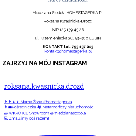
Adres działalności
Miedziana Stodoła HOMESTAGERKA.PL
Roksana Kwaśnicka-Drozd
NIP 125 139 45 28
ul. Krzemieniecka 3C, 59-300 LUBIN
KONTAKT tel. 793 137 013
kontakt@homestagerka.pl
ZAJRZYJ NA MÓJ INSTAGRAM
roksana.kwasnicka.drozd
👨‍👩‍👧‍👦 Mama Żona #homestagerka
👩‍💼Pośredniczka 🏘️ Metamorfozy nieruchomości
🧱 WKRÓTCE Showroom @miedzianastodola
💻 Zmalujmy coś razem!