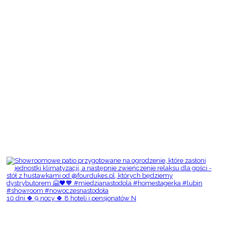
10 dni 🍀 9 nocy 🍀 8 hoteli i pensjonatów N