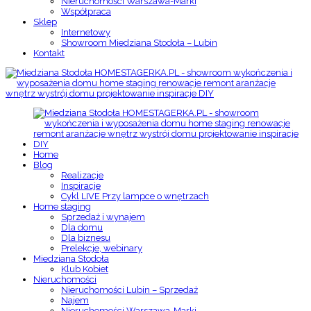
Nieruchomości Warszawa-Marki
Współpraca
Sklep
Internetowy
Showroom Miedziana Stodoła – Lubin
Kontakt
Home
Blog
Realizacje
Inspiracje
Cykl LIVE Przy lampce o wnętrzach
Home staging
Sprzedaż i wynajem
Dla domu
Dla biznesu
Prelekcje, webinary
Miedziana Stodoła
Klub Kobiet
Nieruchomości
Nieruchomości Lubin – Sprzedaż
Najem
Nieruchomości Warszawa-Marki