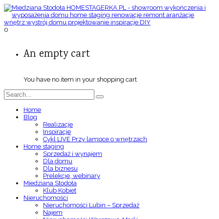
0
An empty cart
You have no item in your shopping cart
Home
Blog
Realizacje
Inspiracje
Cykl LIVE Przy lampce o wnętrzach
Home staging
Sprzedaż i wynajem
Dla domu
Dla biznesu
Prelekcje, webinary
Miedziana Stodoła
Klub Kobiet
Nieruchomości
Nieruchomości Lubin – Sprzedaż
Najem