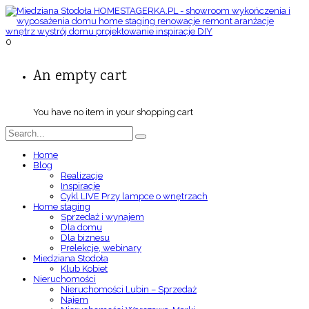
0
An empty cart
You have no item in your shopping cart
Home
Blog
Realizacje
Inspiracje
Cykl LIVE Przy lampce o wnętrzach
Home staging
Sprzedaż i wynajem
Dla domu
Dla biznesu
Prelekcje, webinary
Miedziana Stodoła
Klub Kobiet
Nieruchomości
Nieruchomości Lubin – Sprzedaż
Najem