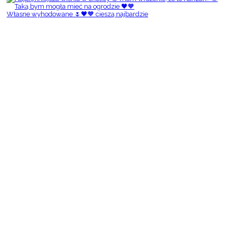
Własne wyhodowane 🌷🖤🧡 cieszą najbardzie