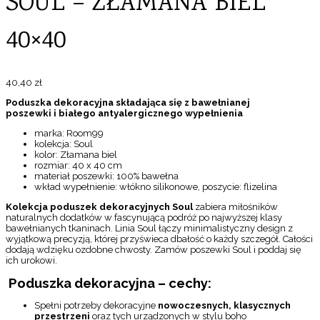
SOUL – ZŁAMANA BIEL
40×40
40,40
zł
Poduszka dekoracyjna składająca się z bawełnianej
poszewki i białego antyalergicznego wypełnienia
marka: Room99
kolekcja: Soul
kolor: Złamana biel
rozmiar: 40 x 40 cm
materiał poszewki: 100% bawełna
wkład wypełnienie: włókno silikonowe, poszycie: flizelina
Kolekcja poduszek dekoracyjnych Soul
zabiera miłośników
naturalnych dodatków w fascynującą podróż po najwyższej klasy
bawełnianych tkaninach. Linia Soul łączy minimalistyczny design z
wyjątkową precyzją, której przyświeca dbałość o każdy szczegół. Całości
dodają wdzięku ozdobne chwosty. Zamów poszewki Soul i poddaj się
ich urokowi.
Poduszka
dekoracyjna – cechy:
Spełni potrzeby dekoracyjne
nowoczesnych, klasycznych
przestrzeni
oraz tych urządzonych w stylu boho