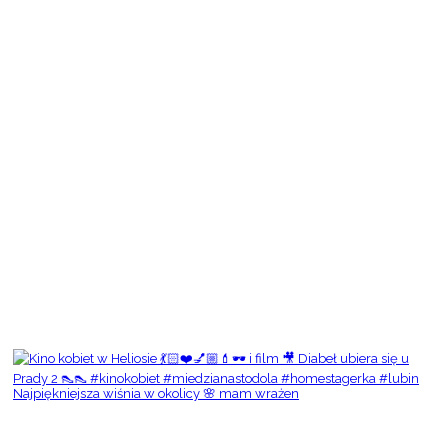
Najpiękniejsza wiśnia w okolicy 🌸 mam wrażen