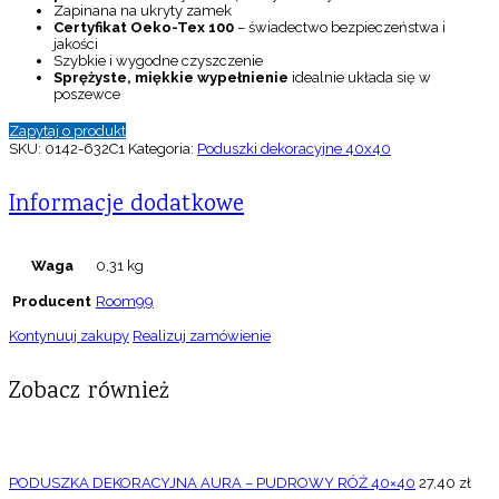
Zapinana na ukryty zamek
Certyfikat Oeko-Tex 100
– świadectwo bezpieczeństwa i
jakości
Szybkie i wygodne czyszczenie
Sprężyste, miękkie wypełnienie
idealnie układa się w
poszewce
Zapytaj o produkt
SKU:
0142-632C1
Kategoria:
Poduszki dekoracyjne 40x40
Informacje dodatkowe
Waga
0,31 kg
Producent
Room99
Kontynuuj zakupy
Realizuj zamówienie
Zobacz również
PODUSZKA DEKORACYJNA AURA – PUDROWY RÓŻ 40×40
27,40
zł