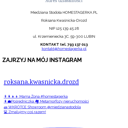
Adres działalności
Miedziana Stodoła HOMESTAGERKA.PL
Roksana Kwaśnicka-Drozd
NIP 125 139 45 28
ul. Krzemieniecka 3C, 59-300 LUBIN
KONTAKT tel. 793 137 013
kontakt@homestagerka.pl
ZAJRZYJ NA MÓJ INSTAGRAM
roksana.kwasnicka.drozd
👨‍👩‍👧‍👦 Mama Żona #homestagerka
👩‍💼Pośredniczka 🏘️ Metamorfozy nieruchomości
🧱 WKRÓTCE Showroom @miedzianastodola
💻 Zmalujmy coś razem!