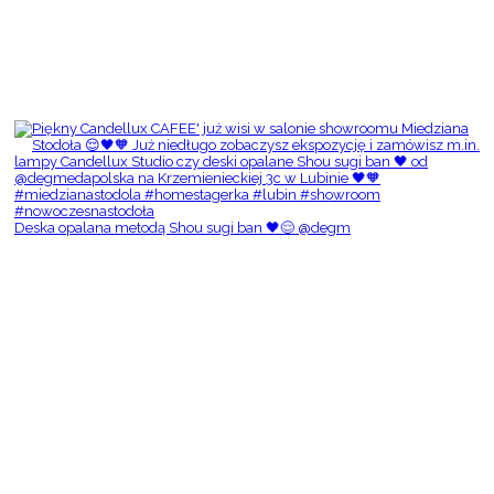
Deska opalana metodą Shou sugi ban 🖤😌 @degm