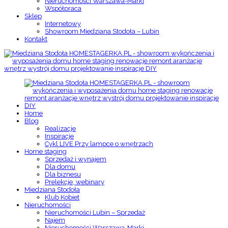
Nieruchomości Warszawa-Marki
Współpraca
Sklep
Internetowy
Showroom Miedziana Stodoła – Lubin
Kontakt
Home
Blog
Realizacje
Inspiracje
Cykl LIVE Przy lampce o wnętrzach
Home staging
Sprzedaż i wynajem
Dla domu
Dla biznesu
Prelekcje, webinary
Miedziana Stodoła
Klub Kobiet
Nieruchomości
Nieruchomości Lubin – Sprzedaż
Najem
Nieruchomości Warszawa-Marki