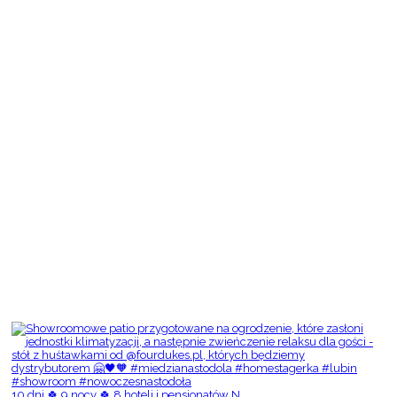
10 dni 🍀 9 nocy 🍀 8 hoteli i pensjonatów N