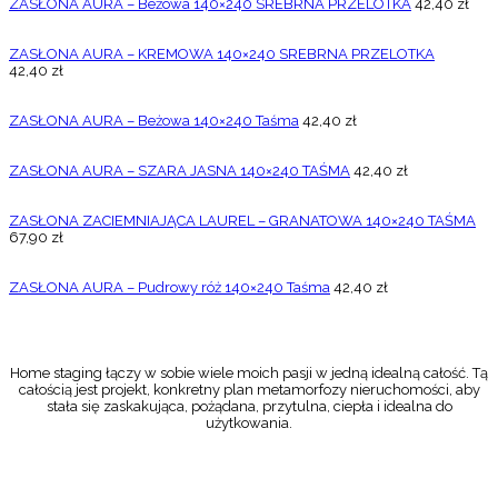
ZASŁONA AURA – Beżowa 140×240 SREBRNA PRZELOTKA
42,40
zł
ZASŁONA AURA – KREMOWA 140×240 SREBRNA PRZELOTKA
42,40
zł
ZASŁONA AURA – Beżowa 140×240 Taśma
42,40
zł
ZASŁONA AURA – SZARA JASNA 140×240 TAŚMA
42,40
zł
ZASŁONA ZACIEMNIAJĄCA LAUREL – GRANATOWA 140×240 TAŚMA
67,90
zł
ZASŁONA AURA – Pudrowy róż 140×240 Taśma
42,40
zł
Home staging łączy w sobie wiele moich pasji w jedną idealną całość. Tą
całością jest projekt, konkretny plan metamorfozy nieruchomości, aby
stała się zaskakująca, pożądana, przytulna, ciepła i idealna do
użytkowania.