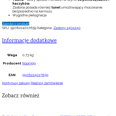
haczyków.
Zasłona posiada również
tunel
umożliwiający mocowanie
bezpośrednio na karniszu
Wygodna pielęgnacja
Zapytaj o produkt
SKU:
5908224017659
Kategoria:
Zasłony 140x240
Informacje dodatkowe
Waga
0,73 kg
Producent
Room99
EAN
5908224017659
Kontynuuj zakupy
Realizuj zamówienie
Zobacz również