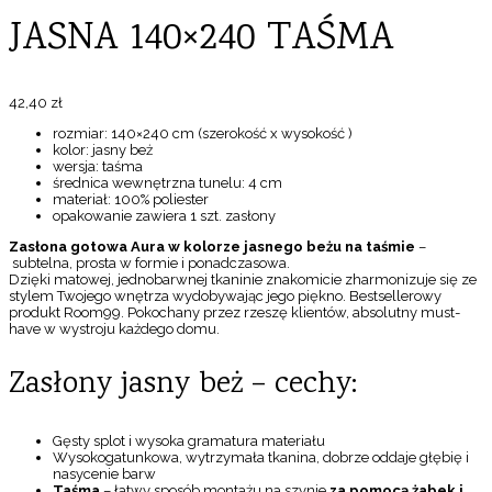
JASNA 140×240 TAŚMA
42,40
zł
rozmiar: 140×240 cm (szerokość x wysokość )
kolor: jasny beż
wersja: taśma
średnica wewnętrzna tunelu: 4 cm
materiał: 100% poliester
opakowanie zawiera 1 szt. zasłony
Zasłona gotowa Aura w kolorze jasnego beżu na taśmie
–
subtelna, prosta w formie i ponadczasowa.
Dzięki matowej, jednobarwnej tkaninie znakomicie zharmonizuje się ze
stylem Twojego wnętrza wydobywając jego piękno. Bestsellerowy
produkt Room99. Pokochany przez rzeszę klientów, absolutny must-
have w wystroju każdego domu.
Zasłony jasny beż – cechy:
Gęsty splot i wysoka gramatura materiału
Wysokogatunkowa, wytrzymała tkanina, dobrze oddaje głębię i
nasycenie barw
Taśma
– łatwy sposób montażu na szynie
za pomocą żabek i