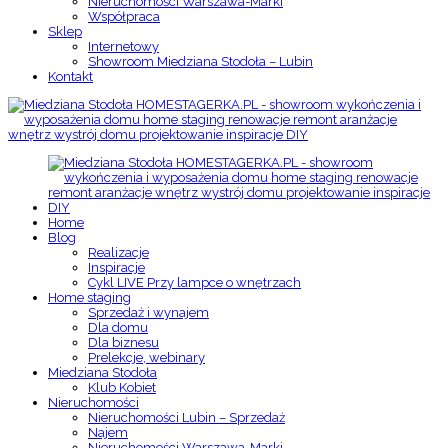
Nieruchomości Warszawa-Marki
Współpraca
Sklep
Internetowy
Showroom Miedziana Stodoła – Lubin
Kontakt
Home
Blog
Realizacje
Inspiracje
Cykl LIVE Przy lampce o wnętrzach
Home staging
Sprzedaż i wynajem
Dla domu
Dla biznesu
Prelekcje, webinary
Miedziana Stodoła
Klub Kobiet
Nieruchomości
Nieruchomości Lubin – Sprzedaż
Najem
Nieruchomości Warszawa-Marki