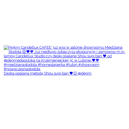
Deska opalana metodą Shou sugi ban 🖤😌 @degm