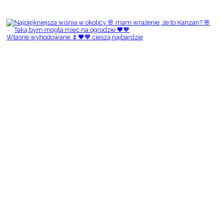
Własne wyhodowane 🌷🖤🧡 cieszą najbardzie