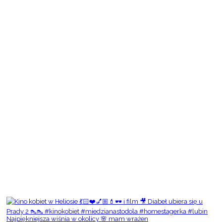
Najpiękniejsza wiśnia w okolicy 🌸 mam wrażen