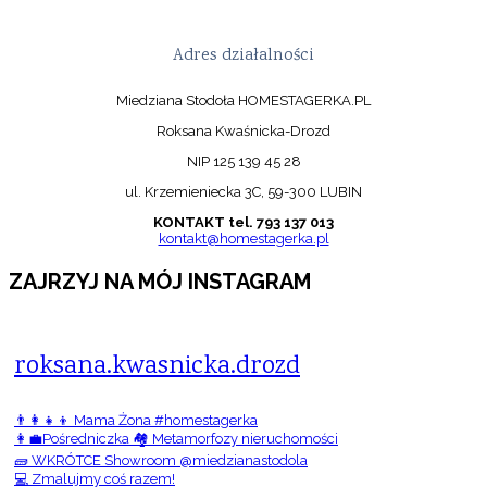
Adres działalności
Miedziana Stodoła HOMESTAGERKA.PL
Roksana Kwaśnicka-Drozd
NIP 125 139 45 28
ul. Krzemieniecka 3C, 59-300 LUBIN
KONTAKT tel. 793 137 013
kontakt@homestagerka.pl
ZAJRZYJ NA MÓJ INSTAGRAM
roksana.kwasnicka.drozd
👨‍👩‍👧‍👦 Mama Żona #homestagerka
👩‍💼Pośredniczka 🏘️ Metamorfozy nieruchomości
🧱 WKRÓTCE Showroom @miedzianastodola
💻 Zmalujmy coś razem!