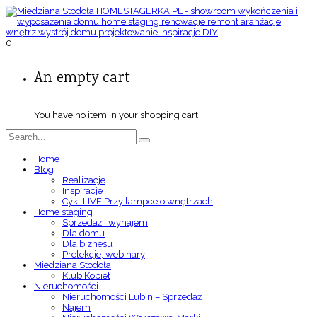
0
An empty cart
You have no item in your shopping cart
Home
Blog
Realizacje
Inspiracje
Cykl LIVE Przy lampce o wnętrzach
Home staging
Sprzedaż i wynajem
Dla domu
Dla biznesu
Prelekcje, webinary
Miedziana Stodoła
Klub Kobiet
Nieruchomości
Nieruchomości Lubin – Sprzedaż
Najem