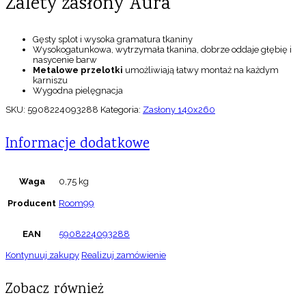
Zalety zasłony Aura
Gęsty splot i wysoka gramatura tkaniny
Wysokogatunkowa, wytrzymała tkanina, dobrze oddaje głębię i
nasycenie barw
Metalowe
przelotki
umożliwiają łatwy montaż na każdym
karniszu
Wygodna pielęgnacja
SKU:
5908224093288
Kategoria:
Zasłony 140x260
Informacje dodatkowe
Waga
0,75 kg
Producent
Room99
EAN
5908224093288
Kontynuuj zakupy
Realizuj zamówienie
Zobacz również