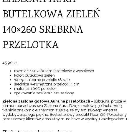
BUTELKOWA ZIELEŃ
140×260 SREBRNA
PRZELOTKA
45,90
zł
rozmiar: 140×260 cm (szerokość x wysokość)
kolor: butelkowa zieleń
wersja: srebrne przelotki (8 szt.)
średnica wewnętrzna przelotki: 4 cm
materiał: 100% poliester
opakowanie zawiera 1 szt. zasłony
Zielona zasłona gotowa Aura na przelotkach
– subtelna, prosta w
formie i ponadczasowa Zasłona Aura. Dzięki matowej, jednobarwnej
tkaninie znakomicie zharmonizuje się ze stylem Twojego wnętrza
wydobywając jego piękno. Bestsellerowy produkt Room99. Pokochany
przez rzeszę klientów, absolutny must-have w wystroju każdego domu.