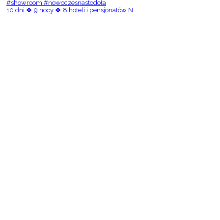
10 dni 🍀 9 nocy 🍀 8 hoteli i pensjonatów N