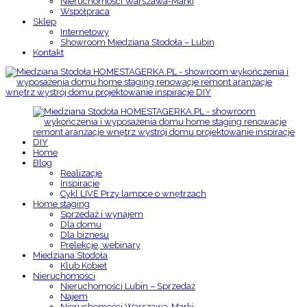
Nieruchomości Warszawa-Marki
Współpraca
Sklep
Internetowy
Showroom Miedziana Stodoła – Lubin
Kontakt
Home
Blog
Realizacje
Inspiracje
Cykl LIVE Przy lampce o wnętrzach
Home staging
Sprzedaż i wynajem
Dla domu
Dla biznesu
Prelekcje, webinary
Miedziana Stodoła
Klub Kobiet
Nieruchomości
Nieruchomości Lubin – Sprzedaż
Najem
Nieruchomości Warszawa-Marki