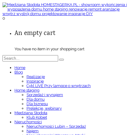
0
An empty cart
You have no item in your shopping cart
Home
Blog
Realizacje
Inspiracje
Cykl LIVE Przy lampce o wnętrzach
Home staging
Sprzedaż i wynajem
Dla domu
Dla biznesu
Prelekcje, webinary
Miedziana Stodoła
Klub Kobiet
Nieruchomości
Nieruchomości Lubin – Sprzedaż
Najem