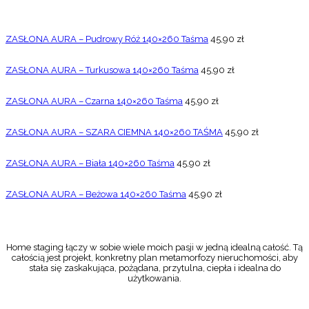
ZASŁONA AURA – Pudrowy Róż 140×260 Taśma
45,90
zł
ZASŁONA AURA – Turkusowa 140×260 Taśma
45,90
zł
ZASŁONA AURA – Czarna 140×260 Taśma
45,90
zł
ZASŁONA AURA – SZARA CIEMNA 140×260 TAŚMA
45,90
zł
ZASŁONA AURA – Biała 140×260 Taśma
45,90
zł
ZASŁONA AURA – Beżowa 140×260 Taśma
45,90
zł
Home staging łączy w sobie wiele moich pasji w jedną idealną całość. Tą
całością jest projekt, konkretny plan metamorfozy nieruchomości, aby
stała się zaskakująca, pożądana, przytulna, ciepła i idealna do
użytkowania.