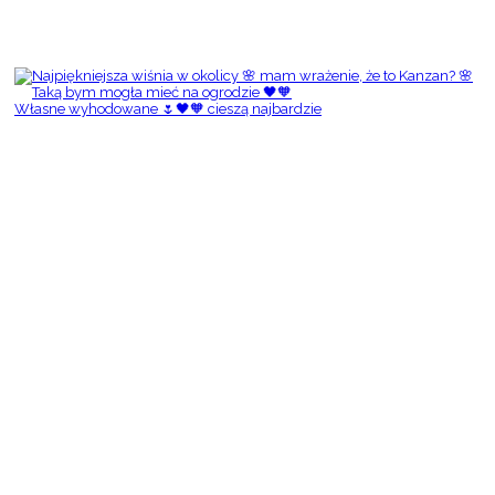
Własne wyhodowane 🌷🖤🧡 cieszą najbardzie