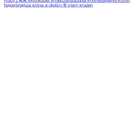
Najpiękniejsza wiśnia w okolicy 🌸 mam wrażen