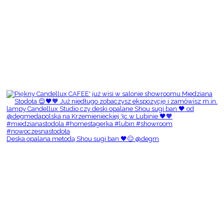
Deska opalana metodą Shou sugi ban 🖤😌 @degm