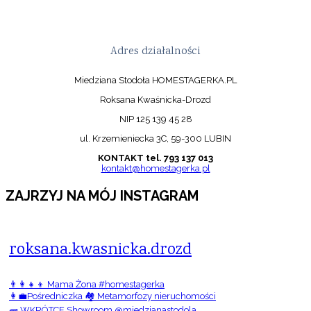
Adres działalności
Miedziana Stodoła HOMESTAGERKA.PL
Roksana Kwaśnicka-Drozd
NIP 125 139 45 28
ul. Krzemieniecka 3C, 59-300 LUBIN
KONTAKT tel. 793 137 013
kontakt@homestagerka.pl
ZAJRZYJ NA MÓJ INSTAGRAM
roksana.kwasnicka.drozd
👨‍👩‍👧‍👦 Mama Żona #homestagerka
👩‍💼Pośredniczka 🏘️ Metamorfozy nieruchomości
🧱 WKRÓTCE Showroom @miedzianastodola