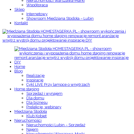
Nieruchomości Warszawa-Marki
Współpraca
Sklep
Internetowy
Showroom Miedziana Stodoła – Lubin
Kontakt
Home
Blog
Realizacje
Inspiracje
Cykl LIVE Przy lampce o wnętrzach
Home staging
Sprzedaż i wynajem
Dla domu
Dla biznesu
Prelekcje, webinary
Miedziana Stodoła
Klub Kobiet
Nieruchomości
Nieruchomości Lubin – Sprzedaż
Najem
Nieruchomości Warszawa-Marki