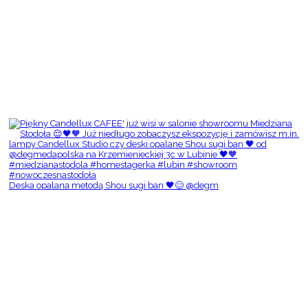
Deska opalana metodą Shou sugi ban 🖤😌 @degm