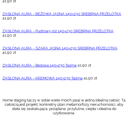
41,90
zł
ZASŁONA AURA – BEŻOWA JASNA 140×230 SREBRNA PRZELOTKA
41,90
zł
ZASŁONA AURA – Pudrowy róż 140×230 SREBRNA PRZELOTKA
41,90
zł
ZASŁONA AURA – SZARA JASNA 140×230 SREBRNA PRZELOTKA
41,90
zł
ZASŁONA AURA – Beżowa 140×230 Taśma
41,90
zł
ZASŁONA AURA – KREMOWA 140×230 Taśma
41,90
zł
Home staging łączy w sobie wiele moich pasji w jedną idealną całość. Tą
całością jest projekt, konkretny plan metamorfozy nieruchomości, aby
stała się zaskakująca, pożądana, przytulna, ciepła i idealna do
użytkowania.