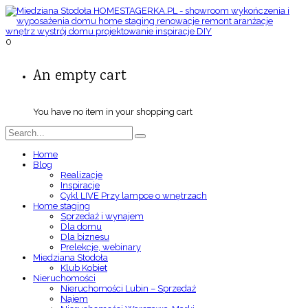
0
An empty cart
You have no item in your shopping cart
Home
Blog
Realizacje
Inspiracje
Cykl LIVE Przy lampce o wnętrzach
Home staging
Sprzedaż i wynajem
Dla domu
Dla biznesu
Prelekcje, webinary
Miedziana Stodoła
Klub Kobiet
Nieruchomości
Nieruchomości Lubin – Sprzedaż
Najem