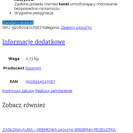
Zasłona posiada również
tunel
umożliwiający mocowanie
bezpośrednio na karniszu
Wygodna pielęgnacja
Zapytaj o produkt
SKU:
5908224017567
Kategoria:
Zasłony 140x230
Informacje dodatkowe
Waga
0,73 kg
Producent
Room99
EAN
5908224017567
Kontynuuj zakupy
Realizuj zamówienie
Zobacz również
ZASŁONA AURA – KREMOWA 140×230 SREBRNA PRZELOTKA