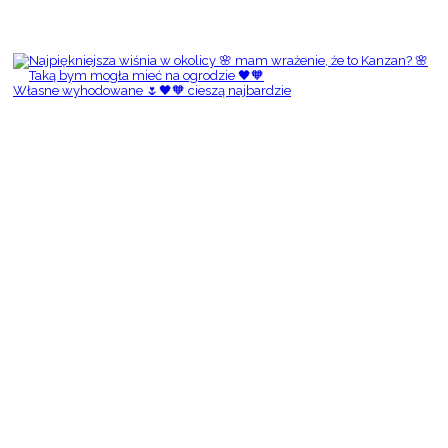
Własne wyhodowane 🌷🖤🧡 cieszą najbardzie