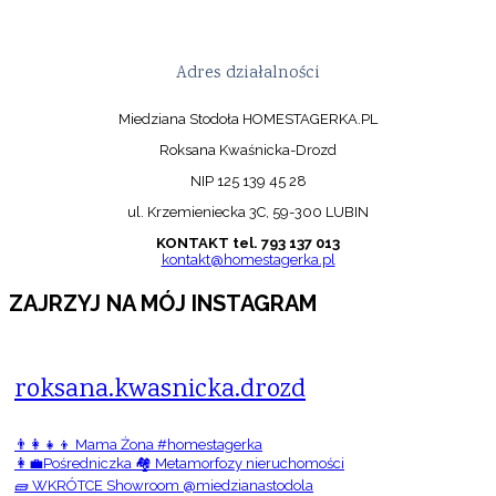
Adres działalności
Miedziana Stodoła HOMESTAGERKA.PL
Roksana Kwaśnicka-Drozd
NIP 125 139 45 28
ul. Krzemieniecka 3C, 59-300 LUBIN
KONTAKT tel. 793 137 013
kontakt@homestagerka.pl
ZAJRZYJ NA MÓJ INSTAGRAM
roksana.kwasnicka.drozd
👨‍👩‍👧‍👦 Mama Żona #homestagerka
👩‍💼Pośredniczka 🏘️ Metamorfozy nieruchomości
🧱 WKRÓTCE Showroom @miedzianastodola