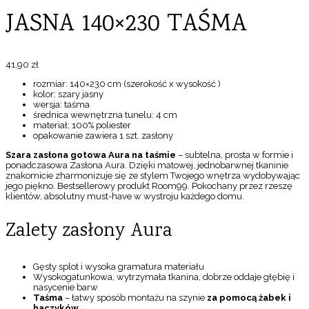
JASNA 140×230 TAŚMA
41,90
zł
rozmiar: 140×230 cm (szerokość x wysokość )
kolor: szary jasny
wersja: taśma
średnica wewnętrzna tunelu: 4 cm
materiał: 100% poliester
opakowanie zawiera 1 szt. zasłony
Szara zasłona gotowa Aura na taśmie
– subtelna, prosta w formie i
ponadczasowa Zasłona Aura. Dzięki matowej, jednobarwnej tkaninie
znakomicie zharmonizuje się ze stylem Twojego wnętrza wydobywając
jego piękno. Bestsellerowy produkt Room99. Pokochany przez rzeszę
klientów, absolutny must-have w wystroju każdego domu.
Zalety zasłony Aura
Gęsty splot i wysoka gramatura materiału
Wysokogatunkowa, wytrzymała tkanina, dobrze oddaje głębię i
nasycenie barw
Taśma
– łatwy sposób montażu na szynie
za pomocą żabek i
haczyków.