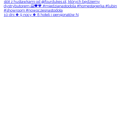
10 dni 🍀 9 nocy 🍀 8 hoteli i pensjonatów N