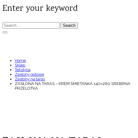
Enter your keyword
Search
ZASŁONA NA TARAS – KREM ŚMIETANKA
140×260 SREBRNA PRZELOTKA
Home
Sklep
Tekstylia
Zasłony gotowe
Zasłony na taras
ZASŁONA NA TARAS – KREM ŚMIETANKA 140×260 SREBRNA
PRZELOTKA