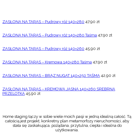
ZASŁONA NA TARAS – Pudrowy róż 140×280
47,90
zł
ZASŁONA NA TARAS – Pudrowy róż 140×280 Taśma
47,90
zł
ZASŁONA NA TARAS – Pudrowy róż 140×260
45,90
zł
ZASŁONA NA TARAS – Kremowa 140×280 Taśma
47,90
zł
ZASŁONA NA TARAS – BRĄZ NUGAT 140×250 TAŚMA
42,90
zł
ZASŁONA NA TARAS – KREMOWA JASNA 140×260 SREBRNA
PRZELOTKA
45,90
zł
Home staging łączy w sobie wiele moich pasji w jedną idealną całość. Tą
całością jest projekt, konkretny plan metamorfozy nieruchomości, aby
stała się zaskakująca, pożądana, przytulna, ciepła i idealna do
użytkowania.