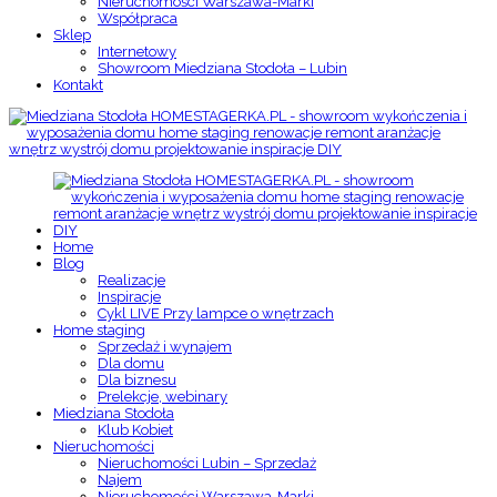
Nieruchomości Warszawa-Marki
Współpraca
Sklep
Internetowy
Showroom Miedziana Stodoła – Lubin
Kontakt
Home
Blog
Realizacje
Inspiracje
Cykl LIVE Przy lampce o wnętrzach
Home staging
Sprzedaż i wynajem
Dla domu
Dla biznesu
Prelekcje, webinary
Miedziana Stodoła
Klub Kobiet
Nieruchomości
Nieruchomości Lubin – Sprzedaż
Najem
Nieruchomości Warszawa-Marki