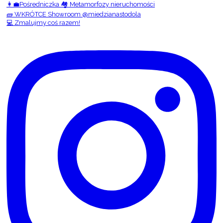
👩‍💼Pośredniczka 🏘️ Metamorfozy nieruchomości
🧱 WKRÓTCE Showroom @miedzianastodola
💻 Zmalujmy coś razem!