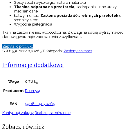
Gęsty splot i wysoka gramatura materiału
Tkanina odporna na przetarcia,
zadrapania i inne urazy
mechaniczne
Łatwy montaż.
Zasłona posiada 10 srebrnych przelotek
o
średnicy 4 cm
Wygodna pielęgnacja
Tkanina zasłon nie jest wodoodporna. Z uwagi na swoją wytrzymałość
stanowi gwarancję zadowolenia z użytkowania.
Zapytaj o produkt
SKU:
5908224070265-T
Kategoria:
Zasłony na taras
Informacje dodatkowe
Waga
0,78 kg
Producent
Room99
EAN
5908224070265
Kontynuuj zakupy
Realizuj zamówienie
Zobacz również