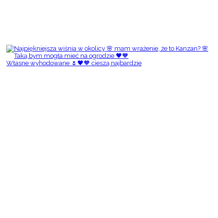
Własne wyhodowane 🌷🖤🧡 cieszą najbardzie