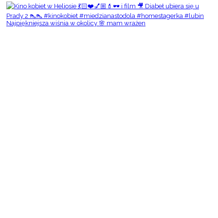
Najpiękniejsza wiśnia w okolicy 🌸 mam wrażen