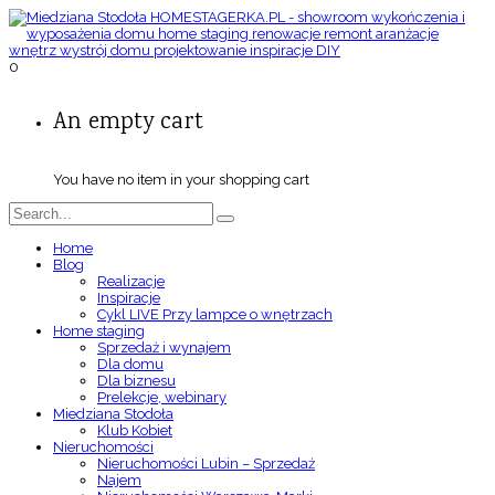
0
An empty cart
You have no item in your shopping cart
Home
Blog
Realizacje
Inspiracje
Cykl LIVE Przy lampce o wnętrzach
Home staging
Sprzedaż i wynajem
Dla domu
Dla biznesu
Prelekcje, webinary
Miedziana Stodoła
Klub Kobiet
Nieruchomości
Nieruchomości Lubin – Sprzedaż
Najem