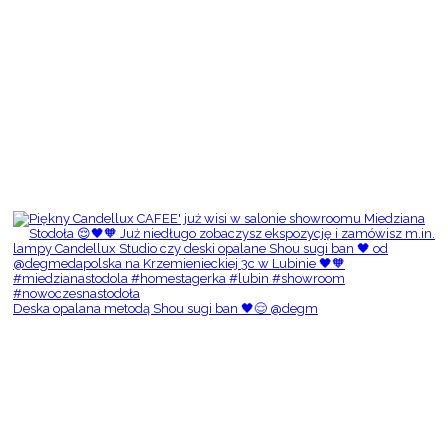
Deska opalana metodą Shou sugi ban 🖤😌 @degm