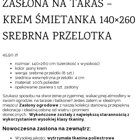
ZASŁONA NA TARAS –
KREM ŚMIETANKA 140×260
SREBRNA PRZELOTKA
45,90
zł
rozmiar: 140×260 cm (szerokość x wysokość)
kolor: jasny krem
wersja: srebrne przelotki (8 szt.)
średnica wewnętrzna przelotki: 4 cm
materiał: 100% poliester
opakowanie zawiera 1 szt. zasłony
Szukasz sposobu na stworzenie przyjemnej, wakacyjnej atmosfery w
swoim ogrodzie, na tarasie i balkonie? Jesteś zatem w idealnym
miejscu!
Zasłony ogrodowe
z naszej kolekcji stanowią przepiękną
dekorację i idealną osłonę od wiatru i promieni
słonecznych.
Wykończone zostały z największą starannością z
wykorzystaniem wysokiej klasy tkaniny.
Nowoczesna zasłona na zewnątrz:
Wysokiej jakości,
wytrzymała tkanina poliestrowa