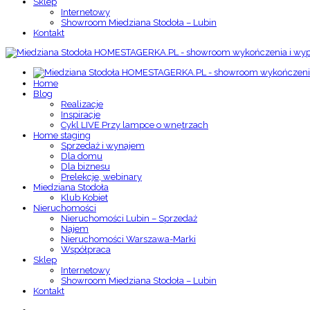
Sklep
Internetowy
Showroom Miedziana Stodoła – Lubin
Kontakt
Home
Blog
Realizacje
Inspiracje
Cykl LIVE Przy lampce o wnętrzach
Home staging
Sprzedaż i wynajem
Dla domu
Dla biznesu
Prelekcje, webinary
Miedziana Stodoła
Klub Kobiet
Nieruchomości
Nieruchomości Lubin – Sprzedaż
Najem
Nieruchomości Warszawa-Marki
Współpraca
Sklep
Internetowy
Showroom Miedziana Stodoła – Lubin
Kontakt