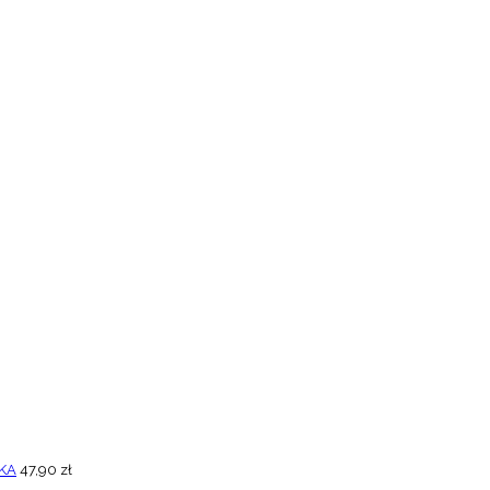
KA
47,90
zł