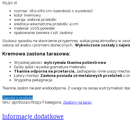
65,90
zł
rozmiar: 180×260 cm (szerokość x wysokość)
kolor: kremowy
wersja: srebrne przelotki
średnica wewnętrzna przelotki: 4 cm
materiał: 100% poliester
opakowanie zawiera 1 szt. zasłony
Szukasz sposobu na stworzenie przyjemnej, wakacyjnej atmosfery w swoim
osłonę od wiatru i promieni słonecznych.
Wykończone zostały z najwię
Kremowa zasłona tarasowa:
Wysokiej jakości,
wytrzymała tkanina poliestrowa
Gęsty splot i wysoka gramatura materiału
Tkanina odporna na przetarcia,
zadrapania i inne urazy mech
Łatwy montaż.
Zasłona posiada 10 metalowych przelotek
o ś
Wygodna pielęgnacja
Tkanina zasłon nie jest wodoodporna. Z uwagi na swoją wytrzymałość st
Zapytaj o produkt
SKU:
5908224078193-T
Kategoria:
Zasłony na taras
Informacje dodatkowe