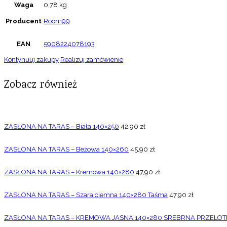
Waga
0,78 kg
Producent
Room99
EAN
5908224078193
Kontynuuj zakupy
Realizuj zamówienie
Zobacz również
ZASŁONA NA TARAS – Biała 140×250
42,90
zł
ZASŁONA NA TARAS – Beżowa 140×260
45,90
zł
ZASŁONA NA TARAS – Kremowa 140×280
47,90
zł
ZASŁONA NA TARAS – Szara ciemna 140×280 Taśma
47,90
zł
ZASŁONA NA TARAS – KREMOWA JASNA 140×280 SREBRNA PRZELOT