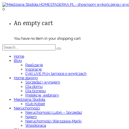
0
An empty cart
You have no item in your shopping cart
Home
Blog
Realizacje
Inspiracje
Cykl LIVE Przy lampce o wnętrzach
Home staging
Sprzedaż i wynajem
Dla domu
Dla biznesu
Prelekcje, webinary
Miedziana Stodoła
Klub Kobiet
Nieruchomości
Nieruchomości Lubin – Sprzedaż
Najem
Nieruchomości Warszawa-Marki
Współpraca