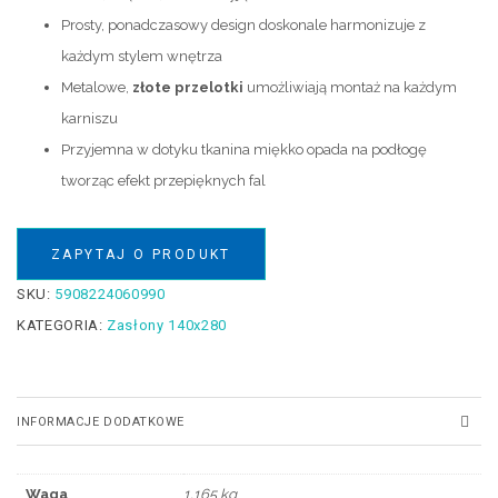
Prosty, ponadczasowy design doskonale harmonizuje z
każdym stylem wnętrza
Metalowe,
złote przelotki
umożliwiają montaż na każdym
karniszu
Przyjemna w dotyku tkanina miękko opada na podłogę
tworząc efekt przepięknych fal
ZAPYTAJ O PRODUKT
SKU:
5908224060990
KATEGORIA:
Zasłony 140x280
INFORMACJE DODATKOWE
Waga
1,165 kg