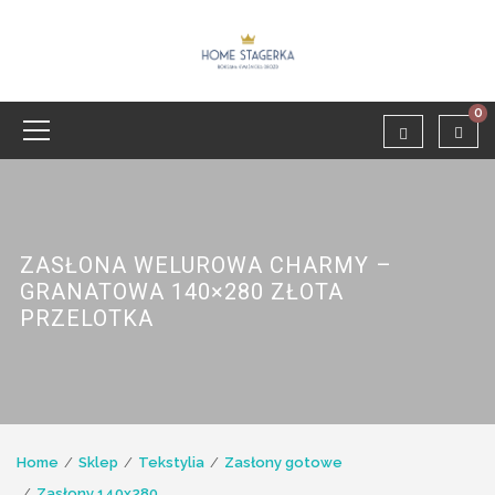
0
ZASŁONA WELUROWA CHARMY –
GRANATOWA 140×280 ZŁOTA
PRZELOTKA
Home
Sklep
Tekstylia
Zasłony gotowe
Zasłony 140x280