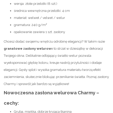
wersja: złote przelotki (8 szt.)
średnica wewnętrzna przelotki: 4 cm
materiał: welwet / velwet / welur
gramatura: 240 g/m²
opakowanie zawiera 1 szt. zasłony
Chcesz dodać swojemu wnętrzu odrobinę elegancji? W takim razie
granatowe zasłony welurow
e to strzał w dziesiątkę w dekoracji
Twojego okna. Delikatnie odbijający światło welur pozwala
wyeksponować głębię koloru, kreuje nastrój przytulności i dodaje
elegancji. Gęsty splot i wysoka gramatura materiału tworzą efekt
zaciemnienia, skutecznie blokując przenikanie światła. Poznaj zasłony
Charmy i sprawdź jak bardzo są wyjątkowe!
Nowoczesna zasłona welurowa Charmy –
cechy:
Gruba, miękka, dobrze kryjąca tkanina