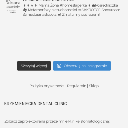
roksana.kwasnicka.drozd
👨‍👩‍👧‍👦 Mama Żona #homestagerka
👩‍💼Pośredniczka
🏘️ Metamorfozy nieruchomości
🧱 WKRÓTCE Showroom
@miedzianastodola
💻 Zmalujmy coś razem!
Wczytaj więcej
Obserwuj na Instagramie
Polityka prywatności
|
Regulamin
|
Sklep
KRZEMIENIECKA DENTAL CLINIC
Zobacz zaprojektowaną przeze mnie klinikę stomatologiczną: