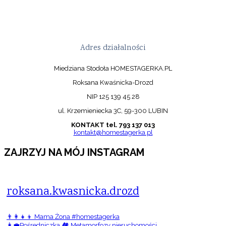
Adres działalności
Miedziana Stodoła HOMESTAGERKA.PL
Roksana Kwaśnicka-Drozd
NIP 125 139 45 28
ul. Krzemieniecka 3C, 59-300 LUBIN
KONTAKT tel. 793 137 013
kontakt@homestagerka.pl
ZAJRZYJ NA MÓJ INSTAGRAM
roksana.kwasnicka.drozd
👨‍👩‍👧‍👦 Mama Żona #homestagerka
👩‍💼Pośredniczka 🏘️ Metamorfozy nieruchomości