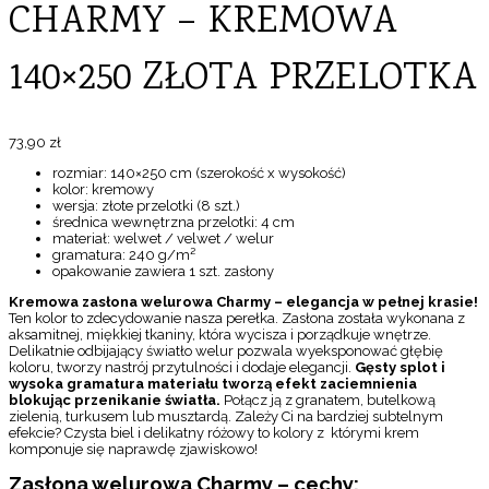
CHARMY – KREMOWA
140×250 ZŁOTA PRZELOTKA
73,90
zł
rozmiar: 140×250 cm (szerokość x wysokość)
kolor: kremowy
wersja: złote przelotki (8 szt.)
średnica wewnętrzna przelotki: 4 cm
materiał: welwet / velwet / welur
gramatura: 240 g/m²
opakowanie zawiera 1 szt. zasłony
Kremowa zasłona welurowa Charmy – elegancja w pełnej krasie!
Ten kolor to zdecydowanie nasza perełka. Zasłona została wykonana z
aksamitnej, miękkiej tkaniny, która wycisza i porządkuje wnętrze.
Delikatnie odbijający światło welur pozwala wyeksponować głębię
koloru, tworzy nastrój przytulności i dodaje elegancji.
Gęsty splot i
wysoka gramatura materiału tworzą efekt zaciemnienia
blokując przenikanie światła.
Połącz ją z granatem, butelkową
zielenią, turkusem lub musztardą. Zależy Ci na bardziej subtelnym
efekcie? Czysta biel i delikatny różowy to kolory z którymi krem
komponuje się naprawdę zjawiskowo!
Zasłona welurowa Charmy – cechy: