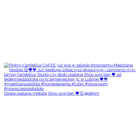
Deska opalana metodą Shou sugi ban 🖤😌 @degm