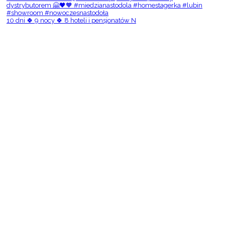
10 dni 🍀 9 nocy 🍀 8 hoteli i pensjonatów N