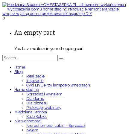
0
An empty cart
You have no item in your shopping cart
Home
Blog
Realizacje
Inspiracje
Cykl LIVE Przy lampce o wnętrzach
Home staging
Sprzedaż i wynajem
Dla domu
Dla biznesu
Prelekcje, webinary
Miedziana Stodoła
Klub Kobiet
Nieruchomości
Nieruchomości Lubin – Sprzedaż
Najem