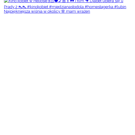
Najpiękniejsza wiśnia w okolicy 🌸 mam wrażen