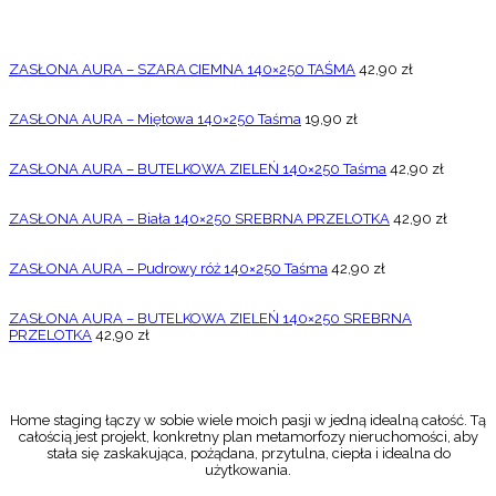
ZASŁONA AURA – SZARA CIEMNA 140×250 TAŚMA
42,90
zł
ZASŁONA AURA – Miętowa 140×250 Taśma
19,90
zł
ZASŁONA AURA – BUTELKOWA ZIELEŃ 140×250 Taśma
42,90
zł
ZASŁONA AURA – Biała 140×250 SREBRNA PRZELOTKA
42,90
zł
ZASŁONA AURA – Pudrowy róż 140×250 Taśma
42,90
zł
ZASŁONA AURA – BUTELKOWA ZIELEŃ 140×250 SREBRNA
PRZELOTKA
42,90
zł
Home staging łączy w sobie wiele moich pasji w jedną idealną całość. Tą
całością jest projekt, konkretny plan metamorfozy nieruchomości, aby
stała się zaskakująca, pożądana, przytulna, ciepła i idealna do
użytkowania.