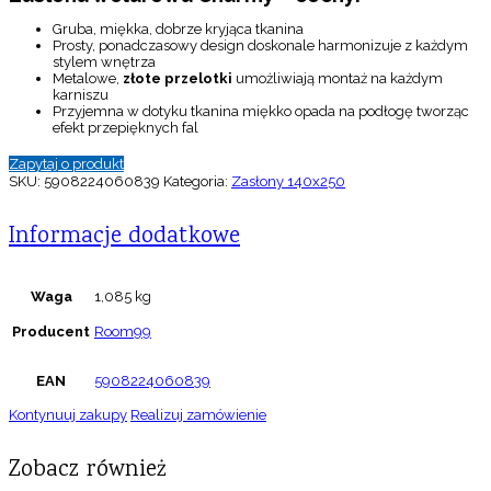
Gruba, miękka, dobrze kryjąca tkanina
Prosty, ponadczasowy design doskonale harmonizuje z każdym
stylem wnętrza
Metalowe,
złote przelotki
umożliwiają montaż na każdym
karniszu
Przyjemna w dotyku tkanina miękko opada na podłogę tworząc
efekt przepięknych fal
Zapytaj o produkt
SKU:
5908224060839
Kategoria:
Zasłony 140x250
Informacje dodatkowe
Waga
1,085 kg
Producent
Room99
EAN
5908224060839
Kontynuuj zakupy
Realizuj zamówienie
Zobacz również