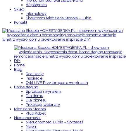
Nieruchomości Warszawa-Marki
Współpraca
Sklep
Internetowy
Showroom Miedziana Stodoła – Lubin
Kontakt
Home
Blog
Realizacje
Inspiracje
Cykl LIVE Przy lampce o wnętrzach
Home staging
Sprzedaż i wynajem
Dla domu
Dla biznesu
Prelekcje, webinary
Miedziana Stodoła
Klub Kobiet
Nieruchomości
Nieruchomości Lubin – Sprzedaż
Najem
Nieruchomości Warszawa-Marki