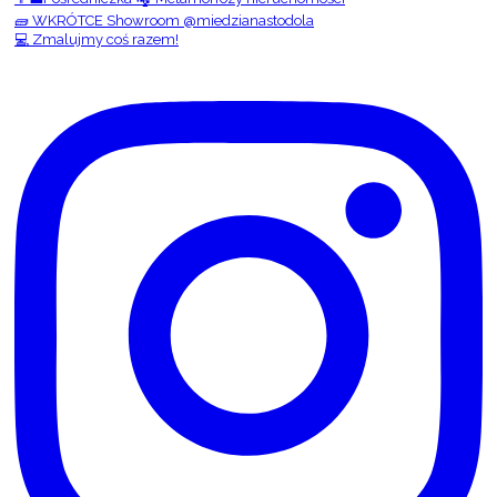
🧱 WKRÓTCE Showroom @miedzianastodola
💻 Zmalujmy coś razem!