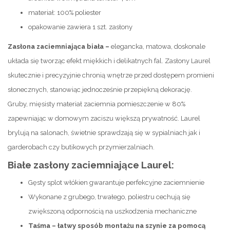
materiał: 100% poliester
opakowanie zawiera 1 szt. zasłony
Zasłona zaciemniająca biała –
elegancka, matowa, doskonale
układa się tworząc efekt miękkich i delikatnych fal. Zasłony Laurel
skutecznie i precyzyjnie chronią wnętrze przed dostępem promieni
słonecznych, stanowiąc jednocześnie przepiękną dekorację.
Gruby, mięsisty materiał zaciemnia pomieszczenie w 80%
zapewniając w domowym zaciszu większą prywatność. Laurel
brylują na salonach, świetnie sprawdzają się w sypialniach jak i
garderobach czy butikowych przymierzalniach.
Białe zasłony zaciemniające Laurel:
Gęsty splot włókien gwarantuje perfekcyjne zaciemnienie
Wykonane z grubego, trwałego, poliestru cechują się
zwiększoną odpornością na uszkodzenia mechaniczne
Taśma
– łatwy sposób montażu na szynie za pomocą