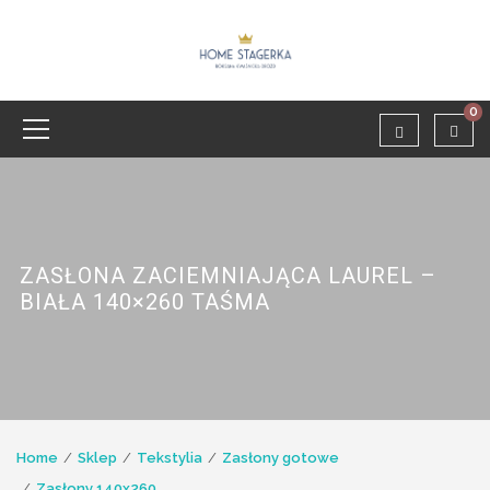
0
ZASŁONA ZACIEMNIAJĄCA LAUREL –
BIAŁA 140×260 TAŚMA
Home
Sklep
Tekstylia
Zasłony gotowe
Zasłony 140x260