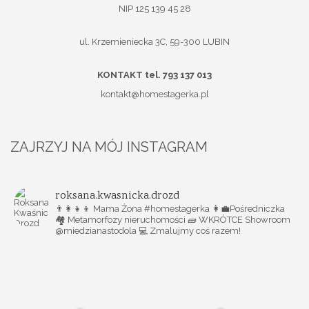
NIP 125 139 45 28
ul. Krzemieniecka 3C, 59-300 LUBIN
KONTAKT tel. 793 137 013
kontakt@homestagerka.pl
ZAJRZYJ NA MÓJ INSTAGRAM
roksana.kwasnicka.drozd
👨‍👩‍👧‍👦 Mama Żona #homestagerka
👩‍💼Pośredniczka
🏘️ Metamorfozy nieruchomości
🧱 WKRÓTCE Showroom
@miedzianastodola
💻 Zmalujmy coś razem!