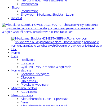
Nieruchomości Warszawa-Marki
Współpraca
Sklep
Internetowy
Showroom Miedziana Stodoła – Lubin
Kontakt
Home
Blog
Realizacje
Inspiracje
Cykl LIVE Przy lampce o wnętrzach
Home staging
Sprzedaż i wynajem
Dla domu
Dla biznesu
Prelekcje, webinary
Miedziana Stodoła
Klub Kobiet
Nieruchomości
Nieruchomości Lubin – Sprzedaż
Najem
Nieruchomości Warszawa-Marki