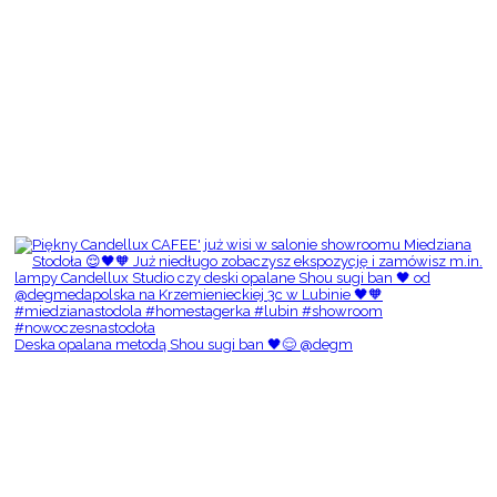
Deska opalana metodą Shou sugi ban 🖤😌 @degm