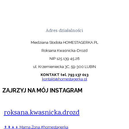
Adres działalności
Miedziana Stodoła HOMESTAGERKA.PL
Roksana Kwaśnicka-Drozd
NIP 125 139 45 28
ul. Krzemieniecka 3C, 59-300 LUBIN
KONTAKT tel. 793 137 013
kontakt@homestagerka.pl
ZAJRZYJ NA MÓJ INSTAGRAM
roksana.kwasnicka.drozd
👨‍👩‍👧‍👦 Mama Żona #homestagerka