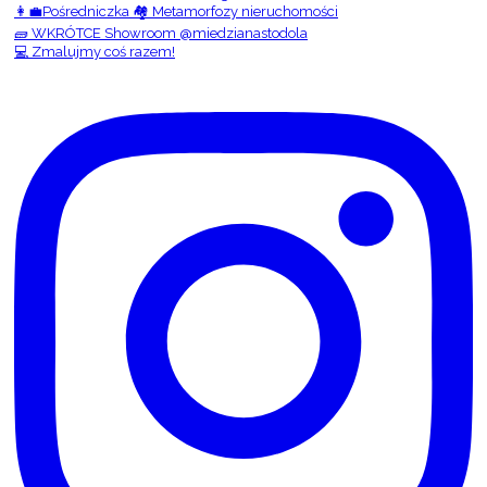
👩‍💼Pośredniczka 🏘️ Metamorfozy nieruchomości
🧱 WKRÓTCE Showroom @miedzianastodola
💻 Zmalujmy coś razem!