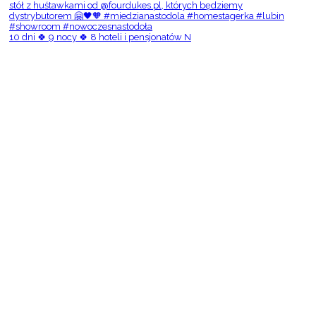
10 dni 🍀 9 nocy 🍀 8 hoteli i pensjonatów N