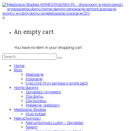
0
An empty cart
You have no item in your shopping cart
Home
Blog
Realizacje
Inspiracje
Cykl LIVE Przy lampce o wnętrzach
Home staging
Sprzedaż i wynajem
Dla domu
Dla biznesu
Prelekcje, webinary
Miedziana Stodoła
Klub Kobiet
Nieruchomości
Nieruchomości Lubin – Sprzedaż
Najem