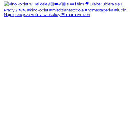
Najpiękniejsza wiśnia w okolicy 🌸 mam wrażen