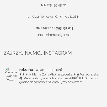
NIP 125 139 45 28
ul. Krzemieniecka 3C, 59-300 LUBIN
KONTAKT tel. 793 137 013
kontakt@homestagerka.pl
ZAJRZYJ NA MÓJ INSTAGRAM
roksana.kwasnicka.drozd
👨‍👩‍👧‍👦 Mama Żona #homestagerka
👩‍💼Pośredniczka
🏘️ Metamorfozy nieruchomości
🧱 WKRÓTCE Showroom
@miedzianastodola
💻 Zmalujmy coś razem!