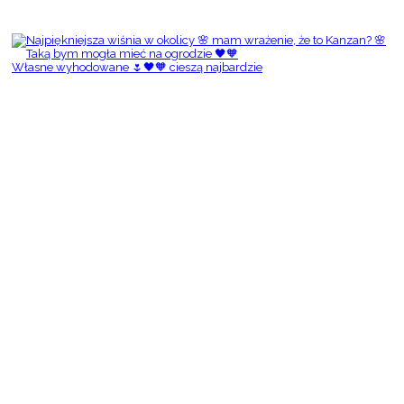
Własne wyhodowane 🌷🖤🧡 cieszą najbardzie