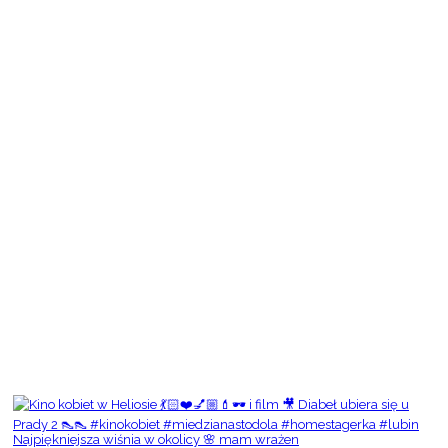
Najpiękniejsza wiśnia w okolicy 🌸 mam wrażen