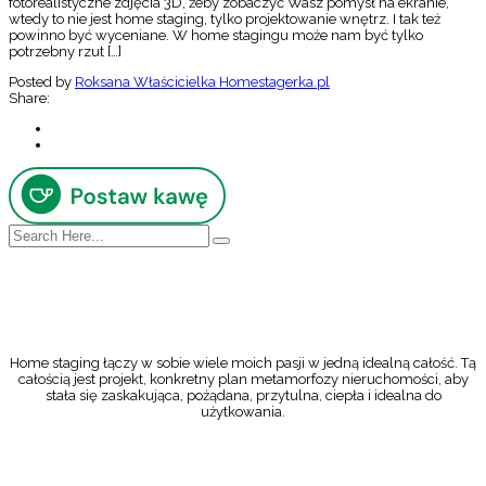
fotorealistyczne zdjęcia 3D, żeby zobaczyć Wasz pomysł na ekranie,
wtedy to nie jest home staging, tylko projektowanie wnętrz. I tak też
powinno być wyceniane. W home stagingu może nam być tylko
potrzebny rzut […]
Posted by
Roksana Właścicielka Homestagerka.pl
Share:
Home staging łączy w sobie wiele moich pasji w jedną idealną całość. Tą
całością jest projekt, konkretny plan metamorfozy nieruchomości, aby
stała się zaskakująca, pożądana, przytulna, ciepła i idealna do
użytkowania.