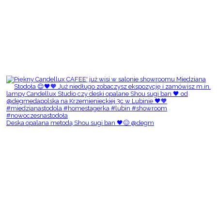
Deska opalana metodą Shou sugi ban 🖤😌 @degm