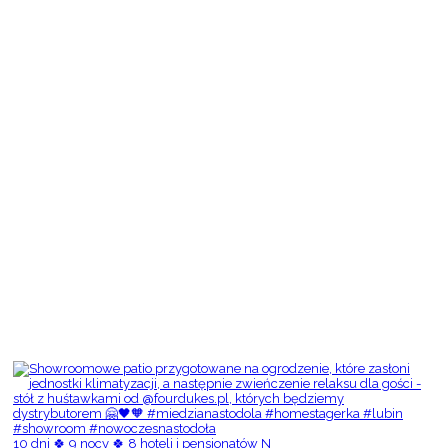
10 dni 🍀 9 nocy 🍀 8 hoteli i pensjonatów N