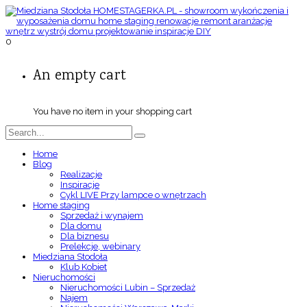
0
An empty cart
You have no item in your shopping cart
Home
Blog
Realizacje
Inspiracje
Cykl LIVE Przy lampce o wnętrzach
Home staging
Sprzedaż i wynajem
Dla domu
Dla biznesu
Prelekcje, webinary
Miedziana Stodoła
Klub Kobiet
Nieruchomości
Nieruchomości Lubin – Sprzedaż
Najem