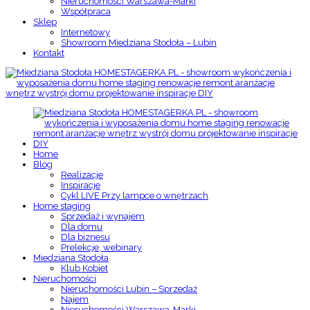
Nieruchomości Warszawa-Marki
Współpraca
Sklep
Internetowy
Showroom Miedziana Stodoła – Lubin
Kontakt
Home
Blog
Realizacje
Inspiracje
Cykl LIVE Przy lampce o wnętrzach
Home staging
Sprzedaż i wynajem
Dla domu
Dla biznesu
Prelekcje, webinary
Miedziana Stodoła
Klub Kobiet
Nieruchomości
Nieruchomości Lubin – Sprzedaż
Najem
Nieruchomości Warszawa-Marki