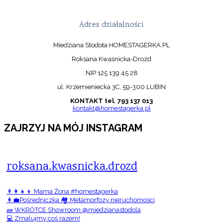
Adres działalności
Miedziana Stodoła HOMESTAGERKA.PL
Roksana Kwaśnicka-Drozd
NIP 125 139 45 28
ul. Krzemieniecka 3C, 59-300 LUBIN
KONTAKT tel. 793 137 013
kontakt@homestagerka.pl
ZAJRZYJ NA MÓJ INSTAGRAM
roksana.kwasnicka.drozd
👨‍👩‍👧‍👦 Mama Żona #homestagerka
👩‍💼Pośredniczka 🏘️ Metamorfozy nieruchomości
🧱 WKRÓTCE Showroom @miedzianastodola
💻 Zmalujmy coś razem!