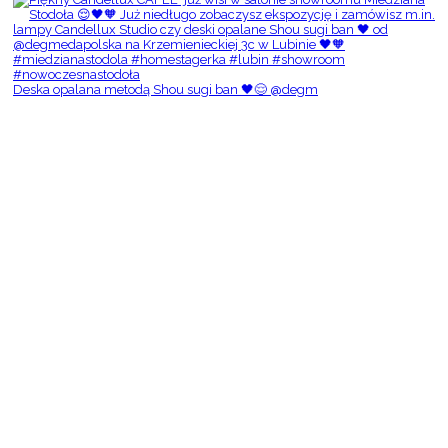
Deska opalana metodą Shou sugi ban 🖤😌 @degm