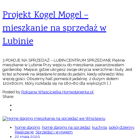
Projekt Kogel Mogel –
mieszkanie na sprzedaż w
Lubinie
3 POKOJE NA SPRZEDAŻ – LUBIN CENTRUM SPRZEDANE Piękne
mieszkanie w Lubinie Przy wejściu do mieszkania zaaranżowałam
garderobę. Miejsce, gdzie ukryjesz swoje okrycia wierzchnie i buty. Jest
to też schowek na składane krzesła do jadalni, kiedy odwiedzi Was
więcej gości. Obszerny hall pomieścił jadalnię, z dużym stołem
120x80cm, który rozkłada się na 180×80 dla większych […]
Posted by
Roksana Właścicielka Homestagerka.pl
Share:
home staging
,
home staging na sprzedaż
,
kuchnia
,
pokój dzienny
,
Realizacje
,
Sprzedaż i wynajem
22 maja 2020