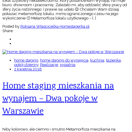
lokal użytkowy niedaleko domu, który postanowiłam wynająć na moje
biuro, showroom i pracownię. Zależało mi, aby oddzielić sferę pracy od
sfery życia rodzinnego. I prawie się udało 😉 Chciałam Wam dzisiaj
pokazać metamorfozę lokalu, mimo ograniczonego czasu na jego
wykończenie 🙂 Metamorfoza lokalu użytkowego – […]
Posted by
Roksana Właścicielka Homestagerka.pl
Share:
home staging
,
home staging do wynajęcia
,
kuchnia
,
łazienka
,
pokój dzienny
,
Realizacje
,
sypialnia
2 kwietnia 2018
Home staging mieszkania na
wynajem – Dwa pokoje w
Warszawie
Niby kolorowo, ale ciemno i smutno Metamorfoza mieszkania na