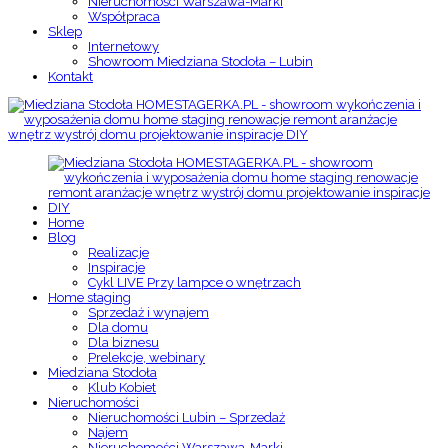
Nieruchomości Warszawa-Marki
Współpraca
Sklep
Internetowy
Showroom Miedziana Stodoła – Lubin
Kontakt
Home
Blog
Realizacje
Inspiracje
Cykl LIVE Przy lampce o wnętrzach
Home staging
Sprzedaż i wynajem
Dla domu
Dla biznesu
Prelekcje, webinary
Miedziana Stodoła
Klub Kobiet
Nieruchomości
Nieruchomości Lubin – Sprzedaż
Najem
Nieruchomości Warszawa-Marki