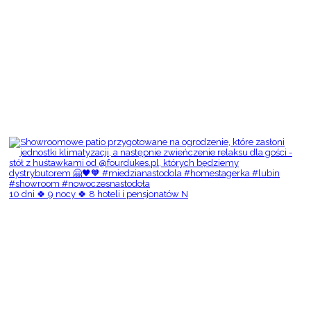
10 dni 🍀 9 nocy 🍀 8 hoteli i pensjonatów N