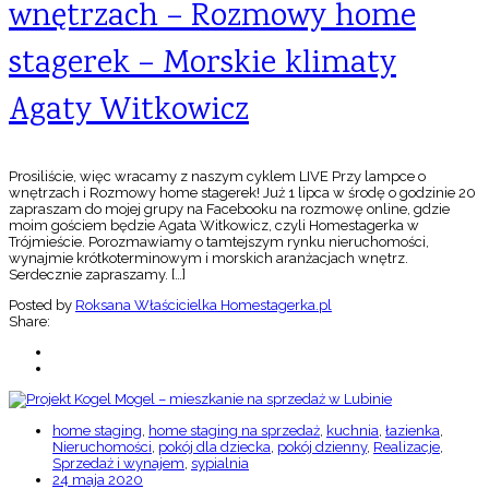
wnętrzach – Rozmowy home
stagerek – Morskie klimaty
Agaty Witkowicz
Prosiliście, więc wracamy z naszym cyklem LIVE Przy lampce o
wnętrzach i Rozmowy home stagerek! Już 1 lipca w środę o godzinie 20
zapraszam do mojej grupy na Facebooku na rozmowę online, gdzie
moim gościem będzie Agata Witkowicz, czyli Homestagerka w
Trójmieście. Porozmawiamy o tamtejszym rynku nieruchomości,
wynajmie krótkoterminowym i morskich aranżacjach wnętrz.
Serdecznie zapraszamy. […]
Posted by
Roksana Właścicielka Homestagerka.pl
Share:
home staging
,
home staging na sprzedaż
,
kuchnia
,
łazienka
,
Nieruchomości
,
pokój dla dziecka
,
pokój dzienny
,
Realizacje
,
Sprzedaż i wynajem
,
sypialnia
24 maja 2020