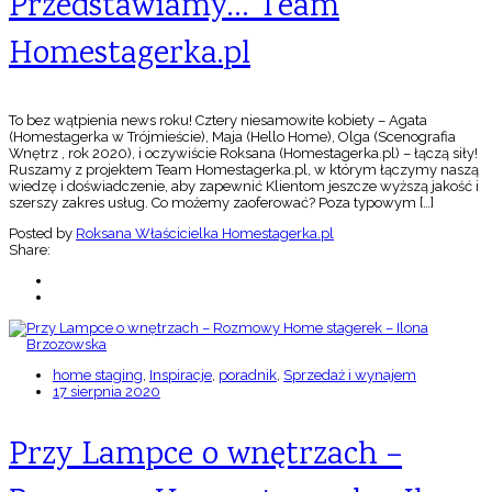
Przedstawiamy… Team
Homestagerka.pl
To bez wątpienia news roku! Cztery niesamowite kobiety – Agata
(Homestagerka w Trójmieście), Maja (Hello Home), Olga (Scenografia
Wnętrz , rok 2020), i oczywiście Roksana (Homestagerka.pl) – łączą siły!
Ruszamy z projektem Team Homestagerka.pl, w którym łączymy naszą
wiedzę i doświadczenie, aby zapewnić Klientom jeszcze wyższą jakość i
szerszy zakres usług. Co możemy zaoferować? Poza typowym […]
Posted by
Roksana Właścicielka Homestagerka.pl
Share:
home staging
,
Inspiracje
,
poradnik
,
Sprzedaż i wynajem
17 sierpnia 2020
Przy Lampce o wnętrzach –