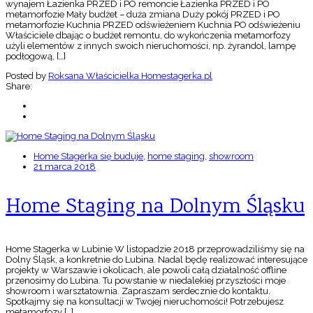
wynajem Łazienka PRZED i PO remoncie Łazienka PRZED i PO
metamorfozie Mały budżet – duża zmiana Duży pokój PRZED i PO
metamorfozie Kuchnia PRZED odświeżeniem Kuchnia PO odświeżeniu
Właściciele dbając o budżet remontu, do wykończenia metamorfozy
użyli elementów z innych swoich nieruchomości, np. żyrandol, lampę
podłogową, […]
Posted by
Roksana Właścicielka Homestagerka.pl
Share:
Home Stagerka się buduje
,
home staging
,
showroom
21 marca 2018
Home Staging na Dolnym Śląsku
Home Stagerka w Lubinie W listopadzie 2018 przeprowadziliśmy się na
Dolny Śląsk, a konkretnie do Lubina. Nadal będę realizować interesujące
projekty w Warszawie i okolicach, ale powoli całą działalność offline
przenosimy do Lubina. Tu powstanie w niedalekiej przyszłości moje
showroom i warsztatownia. Zapraszam serdecznie do kontaktu.
Spotkajmy się na konsultacji w Twojej nieruchomości! Potrzebujesz
metamorfozy […]