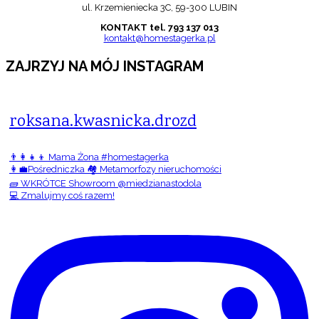
ul. Krzemieniecka 3C, 59-300 LUBIN
KONTAKT tel. 793 137 013
kontakt@homestagerka.pl
ZAJRZYJ NA MÓJ INSTAGRAM
roksana.kwasnicka.drozd
👨‍👩‍👧‍👦 Mama Żona #homestagerka
👩‍💼Pośredniczka 🏘️ Metamorfozy nieruchomości
🧱 WKRÓTCE Showroom @miedzianastodola
💻 Zmalujmy coś razem!