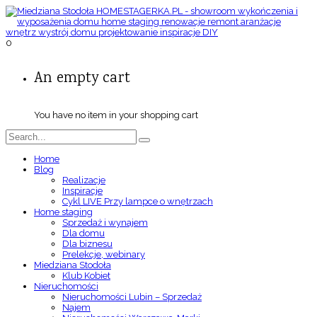
0
An empty cart
You have no item in your shopping cart
Home
Blog
Realizacje
Inspiracje
Cykl LIVE Przy lampce o wnętrzach
Home staging
Sprzedaż i wynajem
Dla domu
Dla biznesu
Prelekcje, webinary
Miedziana Stodoła
Klub Kobiet
Nieruchomości
Nieruchomości Lubin – Sprzedaż
Najem