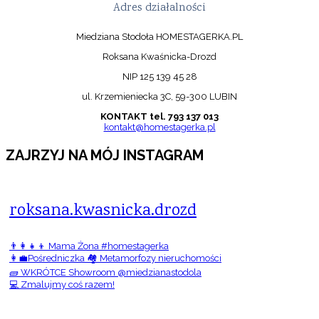
Adres działalności
Miedziana Stodoła HOMESTAGERKA.PL
Roksana Kwaśnicka-Drozd
NIP 125 139 45 28
ul. Krzemieniecka 3C, 59-300 LUBIN
KONTAKT tel. 793 137 013
kontakt@homestagerka.pl
ZAJRZYJ NA MÓJ INSTAGRAM
roksana.kwasnicka.drozd
👨‍👩‍👧‍👦 Mama Żona #homestagerka
👩‍💼Pośredniczka 🏘️ Metamorfozy nieruchomości
🧱 WKRÓTCE Showroom @miedzianastodola
💻 Zmalujmy coś razem!