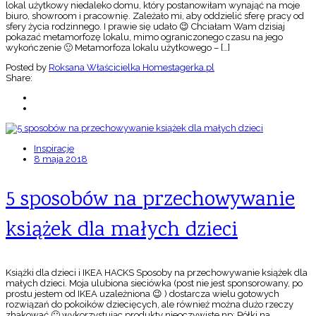
lokal użytkowy niedaleko domu, który postanowiłam wynająć na moje
biuro, showroom i pracownię. Zależało mi, aby oddzielić sferę pracy od
sfery życia rodzinnego. I prawie się udało 😉 Chciałam Wam dzisiaj
pokazać metamorfozę lokalu, mimo ograniczonego czasu na jego
wykończenie 🙂 Metamorfoza lokalu użytkowego – […]
Posted by
Roksana Właścicielka Homestagerka.pl
Share:
Inspiracje
8 maja 2018
5 sposobów na przechowywanie
książek dla małych dzieci
Książki dla dzieci i IKEA HACKS Sposoby na przechowywanie książek dla
małych dzieci. Moja ulubiona sieciówka (post nie jest sponsorowany, po
prostu jestem od IKEA uzależniona 😉 ) dostarcza wielu gotowych
rozwiązań do pokoików dziecięcych, ale również można dużo rzeczy
zhakować 🙂 wykorzystując produkty nieoczywiste np: Półki na