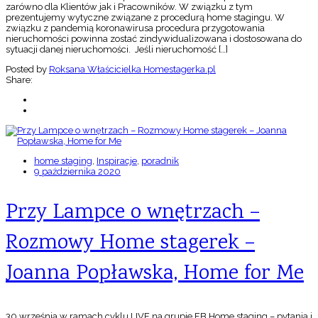
zarówno dla Klientów jak i Pracowników. W związku z tym
prezentujemy wytyczne związane z procedurą home stagingu. W
związku z pandemią koronawirusa procedura przygotowania
nieruchomości powinna zostać zindywidualizowana i dostosowana do
sytuacji danej nieruchomości. Jeśli nieruchomość […]
Posted by
Roksana Właścicielka Homestagerka.pl
Share:
home staging
,
Inspiracje
,
poradnik
9 października 2020
Przy Lampce o wnętrzach –
Rozmowy Home stagerek –
Joanna Popławska, Home for Me
30 września w ramach cyklu LIVE na grupie FB Home staging – pytania i