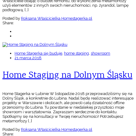
Właściciele dbając o budżet remontu, do wykończenia metamorfozy
użyli elementów z innych swoich nieruchomości, np. żyrandol, lampę
podłogową, […]
Posted by
Roksana Właścicielka Homestagerka.pl
Share:
Home Stagerka się buduje
,
home staging
,
showroom
21 marca 2018
Home Staging na Dolnym Śląsku
Home Stagerka w Lubinie W listopadzie 2018 przeprowadziliśmy się na
Dolny Śląsk, a konkretnie do Lubina. Nadal będę realizować interesujące
projekty w Warszawie i okolicach, ale powoli całą działalność offline
przenosimy do Lubina. Tu powstanie w niedalekiej przyszłości moje
showroom i warsztatownia. Zapraszam serdecznie do kontaktu.
Spotkajmy się na konsultacji w Twojej nieruchomości! Potrzebujesz
metamorfozy […]
Posted by
Roksana Właścicielka Homestagerka.pl
Share: