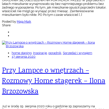
UKAZANIA SIĘ OGŁOSZENIA NA PORTALACH. PRZED W poprzednich
latach mieszkanie wynajmowało się bez najmniejszego problemu bez
żadnego wyposażenia. Po tym, jak mieszkanie opuścił poprzedni lokator,
właściciel nie mógł go wynająć przez miesiąc. Zainteresowanie
mieszkaniem było nikłe. PO Po tym czasie właściciel […]
Posted by
Maja Maik
Share:
home staging
,
Inspiracje
,
poradnik
,
Sprzedaż i wynajem
17 sierpnia 2020
Przy Lampce o wnętrzach –
Rozmowy Home stagerek – Ilona
Brzozowska
Już w środę 19. sierpnia 2020 roku o godzinie 19 zapraszamy na