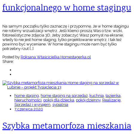
funkcjonalnego w home stagingu
Na samym początku tylko zaznaczę i przypomnę, że w home stagingu
nie robimy wizualizacji wnętrz. Jeśli klienci proszą Was o tzw. wizki,
fotorealistyczne zdjęcia 3D, żeby zobaczyć Wasz pomysł na ekranie,
wtedy to nie jest home staging, tylko projektowanie wnętrz. I tak też
powinno być wyceniane. W home stagingu może nam być tylko
potrzebny rzut […]
Posted by
Roksana Właścicielka Homestagerka.pl
Share:
home staging
,
home staging na sprzedaż
,
kuchnia
,
łazienka
,
Nieruchomości
,
pokój dla dziecka
,
pokój dzienny
,
Realizacje
,
Sprzedaż i wynajem
,
sypialnia
7 czerwca 2020
Szybka metamorfoza mieszkania