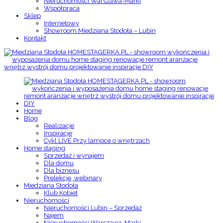
Nieruchomości Warszawa-Marki
Współpraca
Sklep
Internetowy
Showroom Miedziana Stodoła – Lubin
Kontakt
Home
Blog
Realizacje
Inspiracje
Cykl LIVE Przy lampce o wnętrzach
Home staging
Sprzedaż i wynajem
Dla domu
Dla biznesu
Prelekcje, webinary
Miedziana Stodoła
Klub Kobiet
Nieruchomości
Nieruchomości Lubin – Sprzedaż
Najem
Nieruchomości Warszawa-Marki