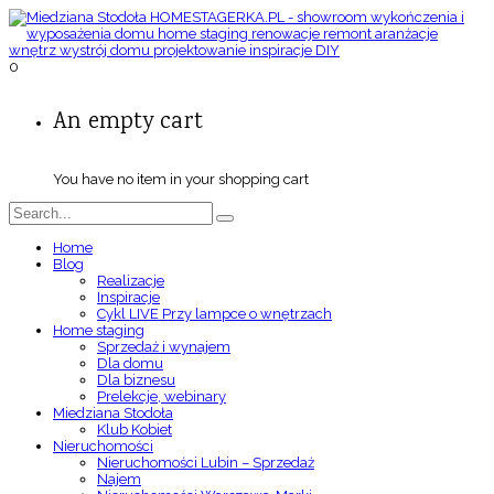
0
An empty cart
You have no item in your shopping cart
Home
Blog
Realizacje
Inspiracje
Cykl LIVE Przy lampce o wnętrzach
Home staging
Sprzedaż i wynajem
Dla domu
Dla biznesu
Prelekcje, webinary
Miedziana Stodoła
Klub Kobiet
Nieruchomości
Nieruchomości Lubin – Sprzedaż
Najem