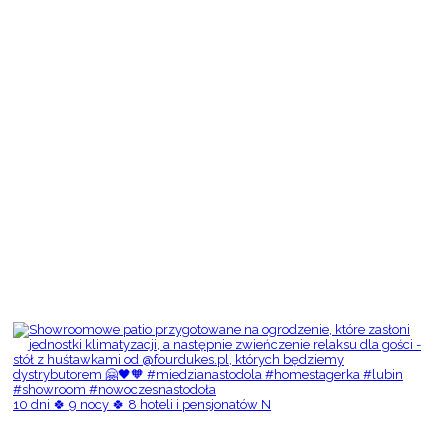
10 dni 🍀 9 nocy 🍀 8 hoteli i pensjonatów N