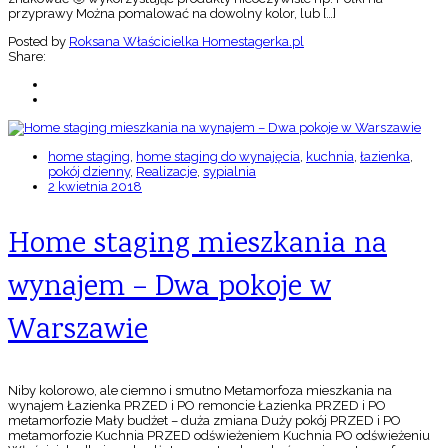
przyprawy Można pomalować na dowolny kolor, lub […]
Posted by
Roksana Właścicielka Homestagerka.pl
Share:
home staging
,
home staging do wynajęcia
,
kuchnia
,
łazienka
,
pokój dzienny
,
Realizacje
,
sypialnia
2 kwietnia 2018
Home staging mieszkania na
wynajem – Dwa pokoje w
Warszawie
Niby kolorowo, ale ciemno i smutno Metamorfoza mieszkania na
wynajem Łazienka PRZED i PO remoncie Łazienka PRZED i PO
metamorfozie Mały budżet – duża zmiana Duży pokój PRZED i PO
metamorfozie Kuchnia PRZED odświeżeniem Kuchnia PO odświeżeniu